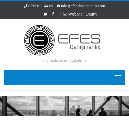
0256 811 44 09
info@efesdanismanlik.com
|
WebMail Erişim
muhasebe denetim değerleme