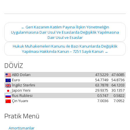
Post
←
Geri Kazanım Katılım Payına İlişkin Yönetmeliğin
navigation
Uygulanmasına Dair Usul Ve Esaslarda Değişiklik Yapılmasına
Dair Usul ve Esaslar
Hukuk Muhakemeleri Kanunu ile Bazı Kanunlarda Değişiklik
Yapılması Hakkında Kanun – 7251 Sayılı Kanun
→
DÖVİZ
ABD Doları
47.5229
47.6085
Euro
54.7749
54.8736
İngiliz Sterlini
63.7878
64.1203
Japon Yeni
29.9375
30.1357
Rus Rublesi
0.5747
0.5822
Çin Yuanı
7.0036
7.0952
Pratik Menü
Amortismanlar