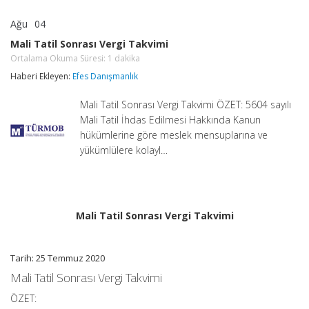
Ağu
04
Mali
yorumlar kapalı
Tatil
Mali Tatil Sonrası Vergi Takvimi
Sonrası
Ortalama Okuma Süresi:
1
dakika
Vergi
Takvimi
Haberi Ekleyen:
Efes Danışmanlık
Ortalama
Okuma
Süresi:
Mali Tatil Sonrası Vergi Takvimi ÖZET: 5604 sayılı
1
dakika
Mali Tatil İhdas Edilmesi Hakkında Kanun
için
hükümlerine göre meslek mensuplarına ve
yükümlülere kolayl…
Mali Tatil Sonrası Vergi Takvimi
Tarih: 25 Temmuz 2020
Mali Tatil Sonrası Vergi Takvimi
ÖZET: