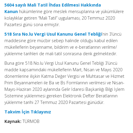
5604 sayılı Mali Tatil İhdas Edilmesi Hakkında
Kanun
hükümlerine göre meslek mensuplarına ve yükümlülere
kolaylıklar getiren “Mali Tatil” uygulaması, 20 Temmuz 2020
Pazartesi günü sona ermiştir.
518 Sıra No.lu Vergi Usul Kanunu Genel Tebliği
’nin 3’üncü
maddesine göre mücbir sebep halinde olduğu kabul edilen
mükelleflerin beyanname, bildirim ve e-beratlarının verilme/
yüklenme tarihleri de mali tatil sonrasına denk gelmektedir.
Buna göre 518 No.lu Vergi Usul Kanunu Genel Tebliği 3’üncü
madde kapsamındaki mükelleflerin Mart, Nisan ve Mayıs 2020
dönemlerine ilişkin Katma Değer Vergisi ve Muhtasar ve Hizmet
Prim Beyannameleri ile Ba ve Bs Formlarının verilmesi ve Nisan-
Mayıs-Haziran 2020 aylarında Gelir İdaresi Başkanlığı Bilgi İşlem
Sistemine yüklenmesi gereken Elektronik Defter Beratlarının
yüklenme tarihi 27 Temmuz 2020 Pazartesi günüdür.
Takvim İçin Tıklayınız
Kaynak:
TÜRMOB