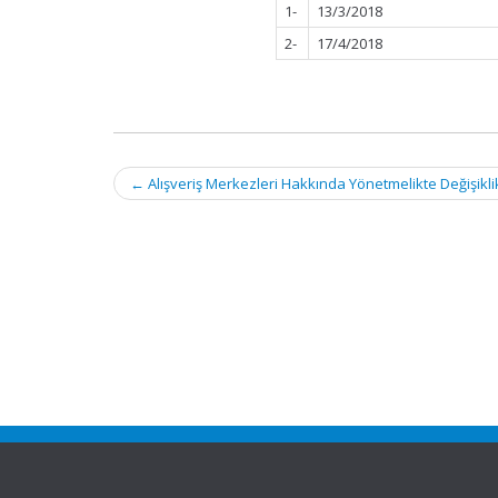
1-
13/3/2018
2-
17/4/2018
Post
←
Alışveriş Merkezleri Hakkında Yönetmelikte Değişikl
navigation