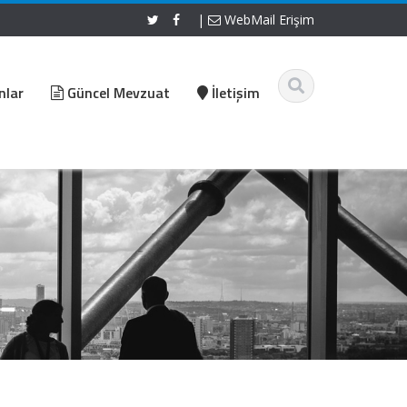
|
WebMail Erişim
nlar
Güncel Mevzuat
İletişim