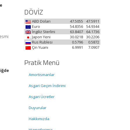
de
DÖVİZ
ABD Doları
47.5055
47.5911
Euro
54.8356
54.9344
İngiliz Sterlini
63.8407
64.1736
Resmi
Japon Yeni
30.0218
30.2206
Rus Rublesi
0.5796
0.5872
Çin Yuanı
6.9991
7.0907
Pratik Menü
liğde
Amortismanlar
Asgari Geçim İndirimi
Asgari Ücretler
Duyurular
Hakkımızda
Hizmetlerimiz