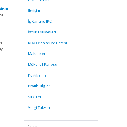
inin
İletişim
sı
İş Kanunu IPC
İşçilik Maliyetleri
.
mi
KDV Oranları ve Listesi
ylı
Makaleler
Mükellef Panosu
Politikamız
Pratik Bilgiler
Sirküler
Vergi Takvimi