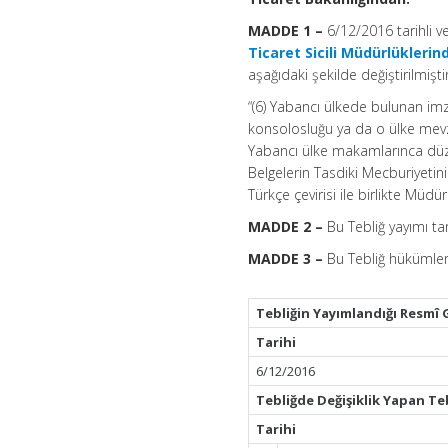
MADDE 1 –
6/12/2016 tarihli 
Ticaret Sicili Müdürlükleri
aşağıdaki şekilde değiştirilmiştir
“(6) Yabancı ülkede bulunan imz
konsolosluğu ya da o ülke mevz
Yabancı ülke makamlarınca düz
Belgelerin Tasdiki Mecburiyetin
Türkçe çevirisi ile birlikte Müdü
MADDE 2 –
Bu Tebliğ yayımı tar
MADDE 3 –
Bu Tebliğ hükümleri
Tebliğin Yayımlandığı Resmî 
Tarihi
6/12/2016
Tebliğde Değişiklik Yapan Te
Tarihi