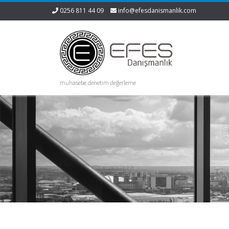
0256 811 44 09
info@efesdanismanlik.com
muhasebe denetim değerleme