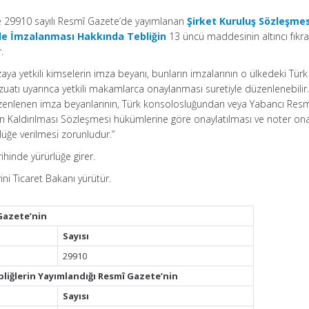
ve 29910 sayılı Resmî Gazete’de yayımlanan
Şirket Kuruluş Sözleşmes
nde İmzalanması Hakkında Tebliğin
13 üncü maddesinin altıncı fıkra
.
aya yetkili kimselerin imza beyanı, bunların imzalarının o ülkedeki Türk
uatı uyarınca yetkili makamlarca onaylanması suretiyle düzenlenebilir
enlenen imza beyanlarının, Türk konsolosluğundan veya Yabancı Res
in Kaldırılması Sözleşmesi hükümlerine göre onaylatılması ve noter ona
rlüğe verilmesi zorunludur.”
ihinde yürürlüğe girer.
ni Ticaret Bakanı yürütür.
Gazete’nin
Sayısı
29910
bliğlerin Yayımlandığı Resmî Gazete’nin
Sayısı