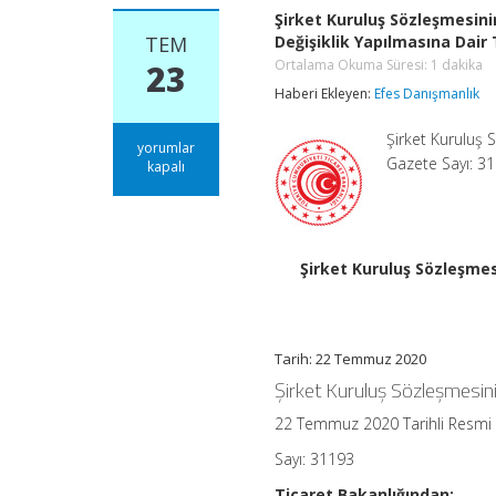
Şirket Kuruluş Sözleşmesini
TEM
Değişiklik Yapılmasına Dair 
Ortalama Okuma Süresi:
1
dakika
23
Haberi Ekleyen:
Efes Danışmanlık
Şirket Kuruluş
Şirket
yorumlar
Gazete Sayı: 3
Kuruluş
kapalı
Sözleşmesinin
Ticaret
Sicili
Müdürlüklerinde
İmzalanması
Şirket Kuruluş Sözleşmes
Hakkında
Tebliğde
Değişiklik
Yapılmasına
Dair
Tarih: 22 Temmuz 2020
Tebliğ
Şirket Kuruluş Sözleşmesini
Ortalama
Okuma
Süresi:
22 Temmuz 2020 Tarihli Resmi
1
dakika
Sayı: 31193
için
Ticaret Bakanlığından: