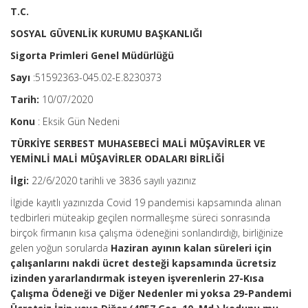
T.C.
SOSYAL GÜVENLİK KURUMU BAŞKANLIĞI
Sigorta Primleri Genel Müdürlüğü
Sayı
:51592363-045.02-E.8230373
Tarih:
10/07/2020
Konu
: Eksik Gün Nedeni
TÜRKİYE SERBEST MUHASEBECİ MALİ MÜŞAVİRLER VE
YEMİNLİ MALİ MÜŞAVİRLER ODALARI BİRLİĞİ
İlgi:
22/6/2020 tarihli ve 3836 sayılı yazınız
İlgide kayıtlı yazınızda Covid 19 pandemisi kapsamında alınan
tedbirleri müteakip geçilen normalleşme süreci sonrasında
birçok firmanın kısa çalışma ödeneğini sonlandırdığı, birliğinize
gelen yoğun sorularda
Haziran ayının kalan süreleri için
çalışanlarını nakdi ücret desteği kapsamında ücretsiz
izinden yararlandırmak isteyen işverenlerin 27-Kısa
Çalışma Ödeneği ve Diğer Nedenler mi yoksa 29-Pandemi