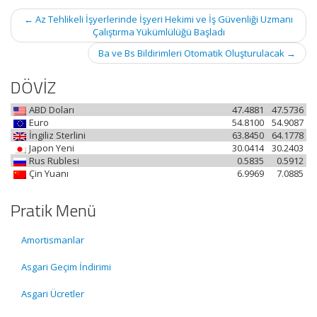
Post
←
Az Tehlikeli İşyerlerinde İşyeri Hekimi ve İş Güvenliği Uzmanı
navigation
Çalıştırma Yükümlülüğü Başladı
Ba ve Bs Bildirimleri Otomatik Oluşturulacak
→
DÖVİZ
ABD Doları
47.4881
47.5736
Euro
54.8100
54.9087
İngiliz Sterlini
63.8450
64.1778
Japon Yeni
30.0414
30.2403
Rus Rublesi
0.5835
0.5912
Çin Yuanı
6.9969
7.0885
Pratik Menü
Amortismanlar
Asgari Geçim İndirimi
Asgari Ücretler