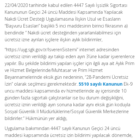
22/04/2020 tarihinde kabul edilen 4447 Sayılı İşsizlik Sigortası
Kanununun Geçici 24 üncü Maddesi Kapsamında Yapılacak
Nakdi Ücret Desteği Uygulamasına İlişkin Usul ve Esasların
“Başvuru Esasları” başlıklı 5 inci maddesinin birinci fıkrasının a)
bendinde ” Nakdi ücret desteğinden yararlanılabilmesi için
ücretsiz izne ayrılan işçilere ilişkin aylık bildirimler,
“https://uyg.sgk.gov.tr/IsverenSistemi” internet adresinden
ücretsiz iznin verildiği ayı takip eden ayın 3’üne kadar işverenlerce
yapılır. Bu şekilde bildirimi yapılan işçiler için ilgili aya ait Aylık Prim
ve Hizmet Belgelerinde/Muhtasar ve Prim Hizmet
Beyannamelerinde eksik gün nedeninin, “28-Pandemi Ücretsiz
İzin” olarak seçilmesi gerekmektedir.
5510 sayılı Kanunun
Ek-9
uncu maddesi kapsamında ev hizmetlerinde ay içerisinde 10
günden fazla sigortalı çalıştıranlar ise bu durum değişikliğini,
ücretsiz iznin verildiği ayın sonuna kadar aynı eksik gün koduyla
Sosyal Güvenlik İl Müdürlüklerine/Sosyal Güvenlik Merkezlerine
bildirirler.” Hükmünün yer aldığı,
Uygulama bakımından 4447 sayılı Kanunun Geçici 24 üncü
maddesi kapsamında ücretsiz izin bildirimi yapılacak dönemde,