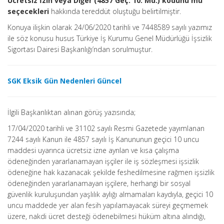
Ücretsiz İzin veya Diğer (4857 Geç. 10. Md.) kodunu mu
seçecekleri
hakkında tereddüt oluştuğu belirtilmiştir.
Konuya ilişkin olarak 24/06/2020 tarihli ve 7448589 sayılı yazımız
ile söz konusu husus Türkiye İş Kurumu Genel Müdürlüğü İşsizlik
Sigortası Dairesi Başkanlığı’ndan sorulmuştur.
SGK Eksik Gün Nedenleri Güncel
İlgili Başkanlıktan alınan görüş yazısında;
17/04/2020 tarihli ve 31102 sayılı Resmi Gazetede yayımlanan
7244 sayılı Kanun ile 4857 sayılı İş Kanununun geçici 10 uncu
maddesi uyarınca ücretsiz izne ayrılan ve kısa çalışma
ödeneğinden yararlanamayan işçiler ile iş sözleşmesi işsizlik
ödeneğine hak kazanacak şekilde feshedilmesine rağmen işsizlik
ödeneğinden yararlanamayan işçilere, herhangi bir sosyal
güvenlik kuruluşundan yaşlılık aylığı almamaları kaydıyla, geçici 10
uncu maddede yer alan fesih yapılamayacak süreyi geçmemek
üzere, nakdi ücret desteği ödenebilmesi hüküm altına alındığı,