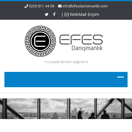
0256 811 44 09
info@efesdanismanlik.com
|
WebMail Erişim
muhasebe denetim değerleme