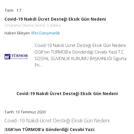
Tem
17
Covid-
yorumlar kapalı
19
Covid-19 Nakdi Ücret Desteği Eksik Gün Nedeni
Nakdi
Ortalama Okuma Süresi:
3
dakika
Ücret
Desteği
Haberi Ekleyen:
Efes Danışmanlık
Eksik
Gün
Covid-19 Nakdi Ücret Desteği Eksik Gün Nedeni
Nedeni
Ortalama
(SGK’nın TÜRMOB’a Gönderdiği Cevabi Yazı) T.C.
Okuma
SOSYAL GÜVENLİK KURUMU BAŞKANLIĞI Sigorta
Süresi:
3
Pri…
dakika
için
Covid-19 Nakdi Ücret Desteği Eksik Gün Nedeni
Tarih: 13 Temmuz 2020
Covid-19 Nakdi Ücret Desteği Eksik Gün Nedeni
(
SGK’nın TÜRMOB’a Gönderdiği Cevabi Yazı
)