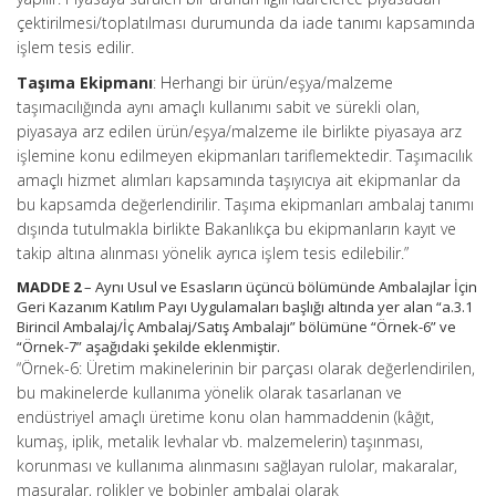
çektirilmesi/toplatılması durumunda da iade tanımı kapsamında
işlem tesis edilir.
Taşıma Ekipmanı
: Herhangi bir ürün/eşya/malzeme
taşımacılığında aynı amaçlı kullanımı sabit ve sürekli olan,
piyasaya arz edilen ürün/eşya/malzeme ile birlikte piyasaya arz
işlemine konu edilmeyen ekipmanları tariflemektedir. Taşımacılık
amaçlı hizmet alımları kapsamında taşıyıcıya ait ekipmanlar da
bu kapsamda değerlendirilir. Taşıma ekipmanları ambalaj tanımı
dışında tutulmakla birlikte Bakanlıkça bu ekipmanların kayıt ve
takip altına alınması yönelik ayrıca işlem tesis edilebilir.”
MADDE 2
– Aynı Usul ve Esasların üçüncü bölümünde Ambalajlar İçin
Geri Kazanım Katılım Payı Uygulamaları başlığı altında yer alan “a.3.1
Birincil Ambalaj/İç Ambalaj/Satış Ambalajı” bölümüne “Örnek-6” ve
“Örnek-7” aşağıdaki şekilde eklenmiştir.
“Örnek-6: Üretim makinelerinin bir parçası olarak değerlendirilen,
bu makinelerde kullanıma yönelik olarak tasarlanan ve
endüstriyel amaçlı üretime konu olan hammaddenin (kâğıt,
kumaş, iplik, metalik levhalar vb. malzemelerin) taşınması,
korunması ve kullanıma alınmasını sağlayan rulolar, makaralar,
masuralar, rolikler ve bobinler ambalaj olarak