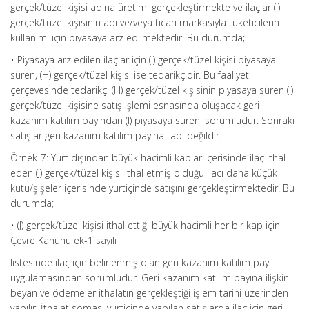
gerçek/tüzel kişisi adına üretimi gerçekleştirmekte ve ilaçlar (I)
gerçek/tüzel kişisinin adı ve/veya ticari markasıyla tüketicilerin
kullanımı için piyasaya arz edilmektedir. Bu durumda;
• Piyasaya arz edilen ilaçlar için (I) gerçek/tüzel kişisi piyasaya
süren, (H) gerçek/tüzel kişisi ise tedarikçidir. Bu faaliyet
çerçevesinde tedarikçi (H) gerçek/tüzel kişisinin piyasaya süren (I)
gerçek/tüzel kişisine satış işlemi esnasında oluşacak geri
kazanım katılım payından (I) piyasaya süreni sorumludur. Sonraki
satışlar geri kazanım katılım payına tabi değildir.
Örnek-7: Yurt dışından büyük hacimli kaplar içerisinde ilaç ithal
eden (J) gerçek/tüzel kişisi ithal etmiş olduğu ilacı daha küçük
kutu/şişeler içerisinde yurtiçinde satışını gerçekleştirmektedir. Bu
durumda;
• (J) gerçek/tüzel kişisi ithal ettiği büyük hacimli her bir kap için
Çevre Kanunu ek-1 sayılı
listesinde ilaç için belirlenmiş olan geri kazanım katılım payı
uygulamasından sorumludur. Geri kazanım katılım payına ilişkin
beyan ve ödemeler ithalatın gerçekleştiği işlem tarihi üzerinden
yapılır. İthalat soması yurtiçinde yapılan satışlarda ilaç için geri