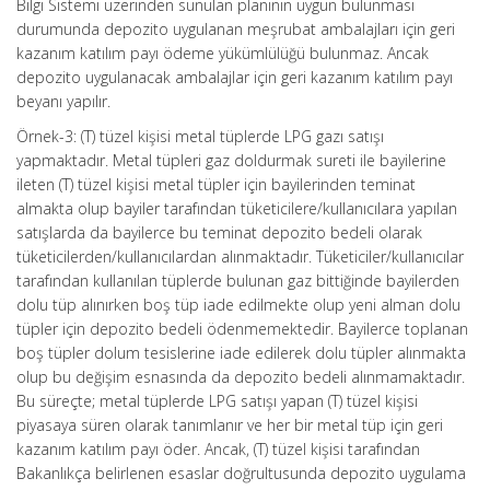
Bilgi Sistemi üzerinden sunulan planının uygun bulunması
durumunda depozito uygulanan meşrubat ambalajları için geri
kazanım katılım payı ödeme yükümlülüğü bulunmaz. Ancak
depozito uygulanacak ambalajlar için geri kazanım katılım payı
beyanı yapılır.
Örnek-3: (T) tüzel kişisi metal tüplerde LPG gazı satışı
yapmaktadır. Metal tüpleri gaz doldurmak sureti ile bayilerine
ileten (T) tüzel kişisi metal tüpler için bayilerinden teminat
almakta olup bayiler tarafından tüketicilere/kullanıcılara yapılan
satışlarda da bayilerce bu teminat depozito bedeli olarak
tüketicilerden/kullanıcılardan alınmaktadır. Tüketiciler/kullanıcılar
tarafından kullanılan tüplerde bulunan gaz bittiğinde bayilerden
dolu tüp alınırken boş tüp iade edilmekte olup yeni alman dolu
tüpler için depozito bedeli ödenmemektedir. Bayilerce toplanan
boş tüpler dolum tesislerine iade edilerek dolu tüpler alınmakta
olup bu değişim esnasında da depozito bedeli alınmamaktadır.
Bu süreçte; metal tüplerde LPG satışı yapan (T) tüzel kişisi
piyasaya süren olarak tanımlanır ve her bir metal tüp için geri
kazanım katılım payı öder. Ancak, (T) tüzel kişisi tarafından
Bakanlıkça belirlenen esaslar doğrultusunda depozito uygulama