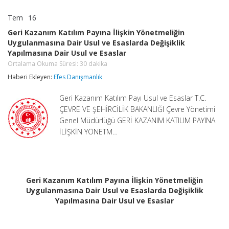
Tem
16
Geri
yorumlar kapalı
Kazanım
Geri Kazanım Katılım Payına İlişkin Yönetmeliğin
Katılım
Uygulanmasına Dair Usul ve Esaslarda Değişiklik
Payına
Yapılmasına Dair Usul ve Esaslar
İlişkin
Yönetmeliğin
Ortalama Okuma Süresi:
30
dakika
Uygulanmasına
Haberi Ekleyen:
Efes Danışmanlık
Dair
Usul
ve
Geri Kazanım Katılım Payı Usul ve Esaslar T.C.
Esaslarda
ÇEVRE VE ŞEHİRCİLİK BAKANLIĞI Çevre Yönetimi
Değişiklik
Genel Müdürlüğü GERİ KAZANIM KATILIM PAYINA
Yapılmasına
Dair
İLİŞKİN YÖNETM…
Usul
ve
Esaslar
Ortalama
Okuma
Süresi:
Geri Kazanım Katılım Payına İlişkin Yönetmeliğin
30
Uygulanmasına Dair Usul ve Esaslarda Değişiklik
dakika
Yapılmasına Dair Usul ve Esaslar
için