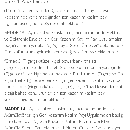
Örnek-1: Powerbank vb.
(14) Trafo ve jeneratörler, Çevre Kanunu ek-1 sayılı listesi
kapsamında yer almadığından geri kazanım katılım payı
uygulaması dışında değerlendirilmektedir.”
MADDE 13 – Aynı Usul ve Esasların üçüncü bölümünde Elektrikli
ve Elektronik Eşyalar İçin Geri Kazanım Katılım Payı Uygulamaları
başlığı altında yer alan “b) Açıklayıcı Genel Örnekler” bölümündeki
Örnek 4’ün altına gelmek üzere aşağıdaki Örnek-5 eklenmiştir.
“Örnek-5: (F) gerçek/tüzel kişisi powerbank ithalatı
gerçekleştirmektedir. İthal ettiği bahse konu ürünleri yurt içinde
(G) gerçek/tüzel kişisine satmaktadır. Bu durumda (F) gerçek/tüzel
kişisi ithal ettiği powerbanklar için geri kazanım katılım payından
sorumludur. (G) gerçek/tüzel kişisi, (F) gerçek/tüzel kişisinden satın
aldığı bahse konu ürünler için geri kazanım katılım payı
yükümlülüğü bulunmamaktadır.”
MADDE 14
– Aynı Usul ve Esasların üçüncü bölümünde Pil ve
Akümülatörler İçin Geri Kazanım Katılım Payı Uygulamaları başlığı
altında yer alan “a) Geri Kazanım Katılım Payına Tabi Pil ve
Akümülatörlerin Tanımlanması” bölümünün ikinci fıkrasında yer