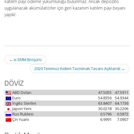
katılım payı ödeme yükümlülüğü bulunmaz. Ancak depozito
uygulanacak akümülatörler için geri kazanım katılım payı beyanı
yapılır.
Post
←
e-SMM Broşürü
navigation
2020 Temmuz Kıdem Tazminatı Tavanı Açıklandı
→
DÖVİZ
ABD Doları
47.5055
47.5911
Euro
54.8356
54.9344
İngiliz Sterlini
63.8407
64.1736
Japon Yeni
30.0218
30.2206
Rus Rublesi
0.5796
0.5872
Çin Yuanı
6.9991
7.0907