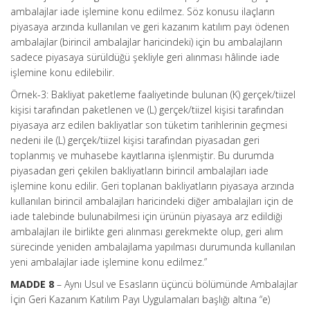
ambalajlar iade işlemine konu edilmez. Söz konusu ilaçların
piyasaya arzında kullanılan ve geri kazanım katılım payı ödenen
ambalajlar (birincil ambalajlar haricindeki) için bu ambalajların
sadece piyasaya sürüldüğü şekliyle geri alınması hâlinde iade
işlemine konu edilebilir.
Örnek-3: Bakliyat paketleme faaliyetinde bulunan (K) gerçek/tiizel
kişisi tarafından paketlenen ve (L) gerçek/tiizel kişisi tarafından
piyasaya arz edilen bakliyatlar son tüketim tarihlerinin geçmesi
nedeni ile (L) gerçek/tiizel kişisi tarafından piyasadan geri
toplanmış ve muhasebe kayıtlarına işlenmiştir. Bu durumda
piyasadan geri çekilen bakliyatların birincil ambalajları iade
işlemine konu edilir. Geri toplanan bakliyatların piyasaya arzında
kullanılan birincil ambalajları haricindeki diğer ambalajları için de
iade talebinde bulunabilmesi için ürünün piyasaya arz edildiği
ambalajları ile birlikte geri alınması gerekmekte olup, geri alım
sürecinde yeniden ambalajlama yapılması durumunda kullanılan
yeni ambalajlar iade işlemine konu edilmez.”
MADDE 8
– Aynı Usul ve Esasların üçüncü bölümünde Ambalajlar
İçin Geri Kazanım Katılım Payı Uygulamaları başlığı altına “e)