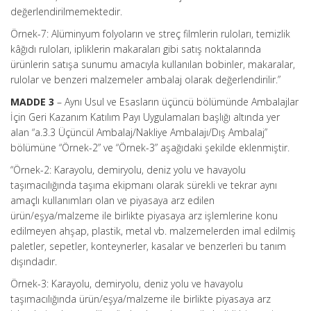
değerlendirilmemektedir.
Örnek-7: Alüminyum folyoların ve streç filmlerin ruloları, temizlik
kâğıdı ruloları, ipliklerin makaraları gibi satış noktalarında
ürünlerin satışa sunumu amacıyla kullanılan bobinler, makaralar,
rulolar ve benzeri malzemeler ambalaj olarak değerlendirilir.”
MADDE 3
– Aynı Usul ve Esasların üçüncü bölümünde Ambalajlar
İçin Geri Kazanım Katılım Payı Uygulamaları başlığı altında yer
alan “a.3.3 Üçüncül Ambalaj/Nakliye Ambalajı/Dış Ambalaj”
bölümüne “Örnek-2” ve “Örnek-3” aşağıdaki şekilde eklenmiştir.
“Örnek-2: Karayolu, demiryolu, deniz yolu ve havayolu
taşımacılığında taşıma ekipmanı olarak sürekli ve tekrar aynı
amaçlı kullanımları olan ve piyasaya arz edilen
ürün/eşya/malzeme ile birlikte piyasaya arz işlemlerine konu
edilmeyen ahşap, plastik, metal vb. malzemelerden imal edilmiş
paletler, sepetler, konteynerler, kasalar ve benzerleri bu tanım
dışındadır.
Örnek-3: Karayolu, demiryolu, deniz yolu ve havayolu
taşımacılığında ürün/eşya/malzeme ile birlikte piyasaya arz