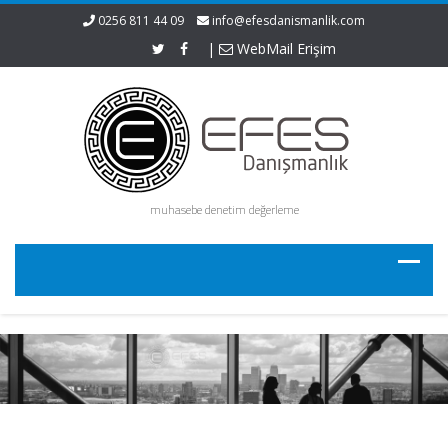
0256 811 44 09
info@efesdanismanlik.com
|
WebMail Erişim
muhasebe denetim değerleme