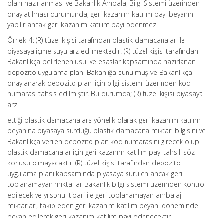
planı hazırlanması ve Bakanlık Ambalaj Bilgi Sistemi üzerinden
onaylatılması durumunda; geri kazanım katılım payı beyanını
yapılır ancak geri kazanım katılım payı ödenmez.
Örnek-4: (R) tüzel kişisi tarafından plastik damacanalar ile
piyasaya içme suyu arz edilmektedir. (R) tüzel kişisi tarafından
Bakanlıkça belirlenen usul ve esaslar kapsamında hazırlanan
depozito uygulama planı Bakanlığa sunulmuş ve Bakanlıkça
onaylanarak depozito planı için bilgi sistemi üzerinden kod
numarası tahsis edilmiştir. Bu durumda; (R) tüzel kişisi piyasaya
arz
ettiği plastik damacanalara yönelik olarak geri kazanım katılım
beyanına piyasaya sürdüğü plastik damacana miktarı bilgisini ve
Bakanlıkça verilen depozito plan kod numarasını girecek olup
plastik damacanalar için geri kazanım katılım payı tahsili söz
konusu olmayacaktır. (R) tüzel kişisi tarafından depozito
uygulama planı kapsamında piyasaya sürülen ancak geri
toplanamayan miktarlar Bakanlık bilgi sistemi üzerinden kontrol
edilecek ve yılsonu itibari ile geri toplanamayan ambalaj
miktarları, takip eden geri kazanım katılım beyanı döneminde
beyan edilerek geri kazanım katılım payı ödenecektir.