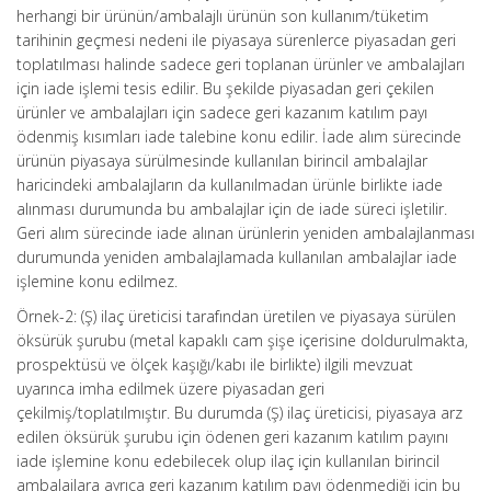
herhangi bir ürünün/ambalajlı ürünün son kullanım/tüketim
tarihinin geçmesi nedeni ile piyasaya sürenlerce piyasadan geri
toplatılması halinde sadece geri toplanan ürünler ve ambalajları
için iade işlemi tesis edilir. Bu şekilde piyasadan geri çekilen
ürünler ve ambalajları için sadece geri kazanım katılım payı
ödenmiş kısımları iade talebine konu edilir. İade alım sürecinde
ürünün piyasaya sürülmesinde kullanılan birincil ambalajlar
haricindeki ambalajların da kullanılmadan ürünle birlikte iade
alınması durumunda bu ambalajlar için de iade süreci işletilir.
Geri alım sürecinde iade alınan ürünlerin yeniden ambalajlanması
durumunda yeniden ambalajlamada kullanılan ambalajlar iade
işlemine konu edilmez.
Örnek-2: (Ş) ilaç üreticisi tarafından üretilen ve piyasaya sürülen
öksürük şurubu (metal kapaklı cam şişe içerisine doldurulmakta,
prospektüsü ve ölçek kaşığı/kabı ile birlikte) ilgili mevzuat
uyarınca imha edilmek üzere piyasadan geri
çekilmiş/toplatılmıştır. Bu durumda (Ş) ilaç üreticisi, piyasaya arz
edilen öksürük şurubu için ödenen geri kazanım katılım payını
iade işlemine konu edebilecek olup ilaç için kullanılan birincil
ambalajlara ayrıca geri kazanım katılım payı ödenmediği için bu