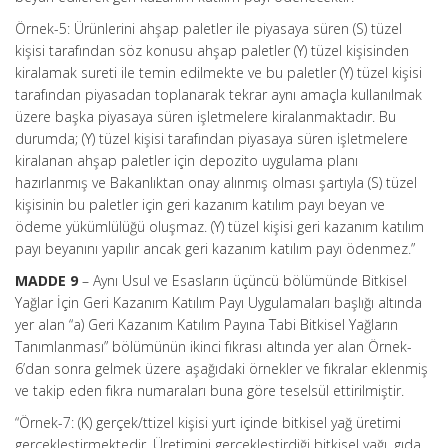
Örnek-5: Ürünlerini ahşap paletler ile piyasaya süren (S) tüzel
kişisi tarafından söz konusu ahşap paletler (Y) tüzel kişisinden
kiralamak sureti ile temin edilmekte ve bu paletler (Y) tüzel kişisi
tarafından piyasadan toplanarak tekrar aynı amaçla kullanılmak
üzere başka piyasaya süren işletmelere kiralanmaktadır. Bu
durumda; (Y) tüzel kişisi tarafından piyasaya süren işletmelere
kiralanan ahşap paletler için depozito uygulama planı
hazırlanmış ve Bakanlıktan onay alınmış olması şartıyla (S) tüzel
kişisinin bu paletler için geri kazanım katılım payı beyan ve
ödeme yükümlülüğü oluşmaz. (Y) tüzel kişisi geri kazanım katılım
payı beyanını yapılır ancak geri kazanım katılım payı ödenmez.”
MADDE 9
– Aynı Usul ve Esasların üçüncü bölümünde Bitkisel
Yağlar İçin Geri Kazanım Katılım Payı Uygulamaları başlığı altında
yer alan “a) Geri Kazanım Katılım Payına Tabi Bitkisel Yağların
Tanımlanması” bölümünün ikinci fıkrası altında yer alan Örnek-
6’dan sonra gelmek üzere aşağıdaki örnekler ve fıkralar eklenmiş
ve takip eden fıkra numaraları buna göre teselsül ettirilmiştir.
“Örnek-7: (K) gerçek/ttizel kişisi yurt içinde bitkisel yağ üretimi
gerçekleştirmektedir. Üretimini gerçekleştirdiği bitkisel yağı, gıda