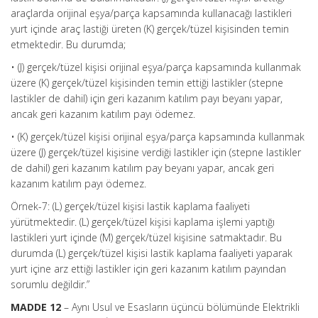
araçlarda orijinal eşya/parça kapsamında kullanacağı lastikleri
yurt içinde araç lastiği üreten (K) gerçek/tüzel kişisinden temin
etmektedir. Bu durumda;
• (J) gerçek/tüzel kişisi orijinal eşya/parça kapsamında kullanmak
üzere (K) gerçek/tüzel kişisinden temin ettiği lastikler (stepne
lastikler de dahil) için geri kazanım katılım payı beyanı yapar,
ancak geri kazanım katılım payı ödemez.
• (K) gerçek/tüzel kişisi orijinal eşya/parça kapsamında kullanmak
üzere (J) gerçek/tüzel kişisine verdiği lastikler için (stepne lastikler
de dahil) geri kazanım katılım pay beyanı yapar, ancak geri
kazanım katılım payı ödemez.
Örnek-7: (L) gerçek/tüzel kişisi lastik kaplama faaliyeti
yürütmektedir. (L) gerçek/tüzel kişisi kaplama işlemi yaptığı
lastikleri yurt içinde (M) gerçek/tüzel kişisine satmaktadır. Bu
durumda (L) gerçek/tüzel kişisi lastik kaplama faaliyeti yaparak
yurt içine arz ettiği lastikler için geri kazanım katılım payından
sorumlu değildir.”
MADDE 12
– Aynı Usul ve Esasların üçüncü bölümünde Elektrikli