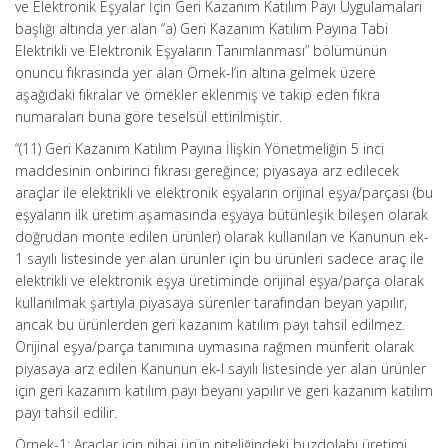
ve Elektronik Eşyalar İçin Geri Kazanım Katılım Payı Uygulamaları
başlığı altında yer alan “a) Geri Kazanım Katılım Payına Tabi
Elektrikli ve Elektronik Eşyaların Tanımlanması” bölümünün
onuncu fıkrasında yer alan Örnek-l’in altına gelmek üzere
aşağıdaki fıkralar ve örnekler eklenmiş ve takip eden fıkra
numaraları buna göre teselsül ettirilmiştir.
“(11) Geri Kazanım Katılım Payına İlişkin Yönetmeliğin 5 inci
maddesinin onbirinci fıkrası gereğince; piyasaya arz edilecek
araçlar ile elektrikli ve elektronik eşyaların orijinal eşya/parçası (bu
eşyaların ilk üretim aşamasında eşyaya bütünleşik bileşen olarak
doğrudan monte edilen ürünler) olarak kullanılan ve Kanunun ek-
1 sayılı listesinde yer alan ürünler için bu ürünleri sadece araç ile
elektrikli ve elektronik eşya üretiminde orijinal eşya/parça olarak
kullanılmak şartıyla piyasaya sürenler tarafından beyan yapılır,
ancak bu ürünlerden geri kazanım katılım payı tahsil edilmez.
Orijinal eşya/parça tanımına uymasına rağmen münferit olarak
piyasaya arz edilen Kanunun ek-l sayılı listesinde yer alan ürünler
için geri kazanım katılım payı beyanı yapılır ve geri kazanım katılım
payı tahsil edilir.
Örnek-1: Araçlar için nihai ürün niteliğindeki buzdolabı üretimi