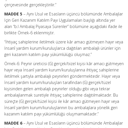
çerçevesinde gerçekleştirilir.”
MADDE 5
– Aynı Usul ve Esasların üçüncü bölümünde Ambalajlar
İçin Geri Kazanım Katılım Payı Uygulamaları başlığı altında yer
alan “b.l Ambalaj Piyasaya Sürenler” bölümüne aşağıdaki ifade ile
birlikte Örnek-6 eklenmiştir.
“İhtiyaç sahiplerine iletilmek üzere kâr amacı gütmeyen hayır veya
İnsanî yardım kurum/kuruluşlarca dağıtılan ambalajlı ürünler için
geri kazanım katılım payı yükümlülüğü oluşmaz.”
Örnek-6: Peynir üreticisi (G) gerçek/tıizel kişisi kâr amacı gütmeyen
hayır veya İnsanî yardım kurum/kuruluşlarına ihtiyaç sahiplerine
iletilmek şartıyla ambalajlı peynirleri göndermektedir. Hayır veya
İnsanî yardım kurum/kuruluşları tarafından (G) gerçek/tüzel
kişisinden gelen ambalajlı peynirler olduğu gibi veya tekrar
ambalajlanmak suretiyle ihtiyaç sahiplerine dağıtılmaktadır. Bu
süreçte (G) gerçek/tüzel kişisi ile kâr amacı gütmeyen hayır veya
İnsanî yardım kurum/kuruluşlarının bu ambalajlara yönelik geri
kazanım katılım payı yükümlülüğü oluşmamaktadır.”
MADDE 6
– Aynı Usul ve Esasların üçüncü bölümünde Ambalajlar