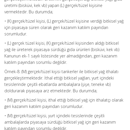
üretimi (bisküvi, kek vb) yapan (L) gerçek/tüzel kişisine
vermektedir. Bu durumda;
• (K) gerçek/tüzel kişisi, (L) gerçek/tüzel kişisine verdiği bitkisel yağ
için piyasaya süren olarak geri kazanım katılım payından
sorumludur.
• (L) gerçek tüzel kişisi, (K) gerçek/tüzel kişisinden aldığı bitkisel
yağ ile üreterek piyasaya sürdüğü gıda ürünleri (bisküvi, kek vb)
Kanunun ek-1 sayılı listesinde yer almadığından, geri kazanım
katılım payından sorumlu değildir.
Örnek-8: (M) gerçek/tüzel kişisi tankerler ile bitkisel yağ ithalatı
gerçekleştirmektedir. İthal ettiği bitkisel yağları, yurt içindeki
tesislerinde çeşitli ebatlarda ambalajlara (şişe, teneke vb)
doldurarak piyasaya arz etmektedir. Bu durumda;
• (M) gerçek/tüzel kişisi, ithal ettiği bitkisel yağ için ithalatçı olarak
geri kazanım katılım payından sorumludur.
• (M) gerçek/tüzel kişisi, yurt içindeki tesislerinde çeşitli
ambalajlarda piyasaya sürdüğü bitkisel yağ için geri kazanım
katılım payından sorumlu değildir.