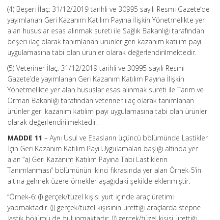
(4) Beşeri İlaç: 31/12/2019 tarihli ve 30995 sayılı Resmi Gazete’de
yayımlanan Geri Kazanım Katılım Payına İlişkin Yönetmelikte yer
alan hususlar esas alınmak sureti ile Sağlık Bakanlığı tarafından
beşeri ilaç olarak tanımlanan ürünler geri kazanım katılım payı
uygulamasına tabi olan ürünler olarak değerlendirilmektedir.
(5) Veteriner İlaç: 31/12/2019 tarihli ve 30995 sayılı Resmi
Gazete’de yayımlanan Geri Kazanım Katılım Payına İlişkin
Yönetmelikte yer alan hususlar esas alınmak sureti ile Tarım ve
Orman Bakanlığı tarafından veteriner ilaç olarak tanımlanan
ürünler geri kazanım katılım payı uygulamasına tabi olan ürünler
olarak değerlendirilmektedir.
MADDE 11
– Aynı Usul ve Esasların üçüncü bölümünde Lastikler
İçin Geri Kazanım Katılım Payı Uygulamaları başlığı altında yer
alan “a) Geri Kazanım Katılım Payına Tabi Lastiklerin
Tanımlanması” bölümünün ikinci fıkrasında yer alan Örnek-5’in
altına gelmek üzere örnekler aşağıdaki şekilde eklenmiştir.
“Örnek-6: (J) gerçek/tüzel kişisi yurt içinde araç üretimi
yapmaktadır. (J) gerçek/tüzel kişisinin ürettiği araçlarda stepne
lastik bölümü de bulunmaktadır. (J) gerçek/tüzel kişisi ürettiği