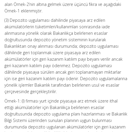
alan Örnek-2’nin altına gelmek üzere üçüncü fıkra ve aşağıdaki
Örnek-1 eklenmiştir.
(3) Depozito uygulaması dahilinde piyasaya arz edilen
akümülatörlerin tüketimleri/kullanımları sonrasında iade
alınmasına yönelik olarak Bakanlıkça belirlenen esaslar
doğrultusunda depozito yönetim sisteminin kurularak
Bakanlıktan onay alınması durumunda; depozito uygulaması
dâhilinde geri toplanmak üzere piyasaya arz edilen
akümülatörler için geri kazanım katılım payı beyanı verilir ancak
geri kazanım katılım payı ödenmez. Depozito uygulaması
dâhilinde piyasaya sürülen ancak geri toplanamayan miktarlar
için ise geri kazanım katılım payı ödenir. Depozito uygulamalarına
yönelik işlemler Bakanlık tarafından belirlenen usul ve esaslar
çerçevesinde gerçekleştirilir.
Örnek-1: (I) firması yurt içinde piyasaya arz etmek üzere ithal
ettiği akümülatörler için Bakanlıkça belirlenen esaslar
doğrultusunda depozito uygulama planı hazırlanması ve Bakanlık
Bilgi Sistemi üzerinden sunulan planının uygun bulunması
durumunda depozito uygulanan akümülatörler için geri kazanım