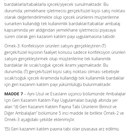
bardaklarla/tabaklarla içecek/yiyecek sunulmaktadır. Bu
durumda; yemekhane işletmecisi gerçek/tüzel kişisi satış noktası
olarak değerlendirilmekte olup içecek ürünlerini müşterilerine
sunarken kullandığı tek kullanımlık bardaklar/tabaklar ambalaj
kapsamında yer aldığından yemekhane işletmecisi piyasaya
süren olarak geri kazanım katılım payı uygulamasına tabidir.
Örnek-3: Konfeksiyon ürünleri satışını gerçekleştiren (T)
gerçek/tüzel kişisinin faaliyet konusu sadece konfeksiyon ürünleri
satışını gerçekleştirmek olup müşterilerine tek kullanımlık
bardaklar ile sıcak/soğuk içecek ikramı yapmaktadır. Bu
durumda, (T) gerçek/tüzel kişisi satış noktası olması sebebiyle
sıcak/soğuk içecek ikramında kullandığı tek kullanımlık bardaklar
için geri kazanım katılım payı yükümlülüğü bulunmaktadır.
MADDE 7
– Aynı Usul ve Esasların üçüncü bölümünde Ambalajlar
İçin Geri Kazanım Katılım Payı Uygulamaları başlığı altında yer
alan “d) Geri Kazanım Katılım Payına Tabi Ürünlerin Birincil ve
Diğer Ambalajları” bölümüne 5 inci madde ile birlikte Örnek-2 ve
Örnek-3 aşağıdaki şekilde eklenmiştir.
“(5) Geri kazanım katılım payına tabi olan piyasaya arz edilmiş