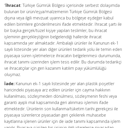
“
İhracat
: Türkiye Gümrük Bölgesi içerisinde serbest dolaşımda
bulunan bir ürün/eşya/malzemenin Türkiye Gümrük Bölgesi
dışına veya ilgili mevzuat uyarınca bu bölgeye eşdeğer kabul
edilen birimlere gönderilmesini ifade etmektedir. İhracat şartı ile
bir başka gerçek/tüzel kişiye yapılan teslimler, bu ihracat
işleminin gerçekleştiğinin belgelendiği hallerde ihracat
kapsamında yer almaktadır. Ambalajlı ürünler ile Kanunun ek-1
sayılı listesinde yer alan diğer ürünleri tedarik yolu ile temin eden
piyasaya süren işletmelerce ihracatın belgelenmesi durumunda,
ihracat tanımı üzerinden işlem tesis edilir. Bu durumda tedarikçi
ve ihracatçılar için geri kazanım katılım payı yükümlülüğü
oluşmaz.
İade:
Kanunun ek-1 sayılı listesinde yer alan plastik poşetler
haricindeki piyasaya arz edilen ürünler için cayma hakkının
kullanılması, sözleşmeden dönülmesi, sözleşmenin feshi veya
garanti ayıplı mal kapsamında geri alınması işlemini ifade
etmektedir. Ürünlerin son kullanma/tüketim tarihi gerekçesi ile
piyasaya sürenlerce piyasadan geri çekilerek muhasebe
kayıtlarına işlenen ürünler için de iade tanımı kapsamında işlem
yapılır. Piyasaya sürülen bir ürünün ilgili idarelerce piyasadan