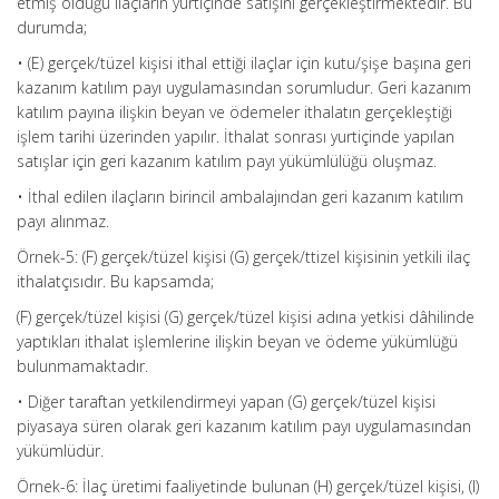
etmiş olduğu ilaçların yurtiçinde satışını gerçekleştirmektedir. Bu
durumda;
• (E) gerçek/tüzel kişisi ithal ettiği ilaçlar için kutu/şişe başına geri
kazanım katılım payı uygulamasından sorumludur. Geri kazanım
katılım payına ilişkin beyan ve ödemeler ithalatın gerçekleştiği
işlem tarihi üzerinden yapılır. İthalat sonrası yurtiçinde yapılan
satışlar için geri kazanım katılım payı yükümlülüğü oluşmaz.
• İthal edilen ilaçların birincil ambalajından geri kazanım katılım
payı alınmaz.
Örnek-5: (F) gerçek/tüzel kişisi (G) gerçek/ttizel kişisinin yetkili ilaç
ithalatçısıdır. Bu kapsamda;
(F) gerçek/tüzel kişisi (G) gerçek/tüzel kişisi adına yetkisi dâhilinde
yaptıkları ithalat işlemlerine ilişkin beyan ve ödeme yükümlüğü
bulunmamaktadır.
• Diğer taraftan yetkilendirmeyi yapan (G) gerçek/tüzel kişisi
piyasaya süren olarak geri kazanım katılım payı uygulamasından
yükümlüdür.
Örnek-6: İlaç üretimi faaliyetinde bulunan (H) gerçek/tüzel kişisi, (I)