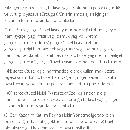
• (M) gerçek/tüzel kişisi, bitkisel yağın dolumunu gerçekleştirdiği
ve yurt içi piyasaya sürdüğü ürünlerin ambalajları için geri
kazanım katılım payından sorumludur.
Örnek-9: (N) gerçek/tüzel kişisi, yurt içinde yağlı tohum işleyerek
ham ayçiçek yağı, mısır yağı, pamuk yağı vb. üretimi
gerçekleştirmektedir. (N) gerçek/tüzel kişisi üretimini
gerçekleştirdiği ham ayçiçek yağı, mısır yağı, pamuk yağı vb,
hammadde olarak kullanılmak üzere bitkisel yağ üretimi faaliyeti
gerçekleştiren (O) gerçek/tüzel kişisine vermektedir. Bu durumda;
• (N) gerçek/tüzel kişisi hammadde olarak kullanılmak üzere
piyasaya sürdüğü bitkisel ham yağlar için geri kazanım katılım
payı beyanı yapar, ancak geri kazanım katılım payı ödemez.
• (O) gerçek/tüzel kişisi, (N) gerçek/tüzel kişisinden aldığı
hammadde ile üreterek piyasaya sürdüğü bitkisel yağ için geri
kazanım katılım payından sorumludur.
(3) Geri Kazanım Katılım Payına İlişkin Yönetmeliğe tabi olan
bitkisel yağlardan satış şekline (ambalajlı veya dökme) bağlı
olmaksızın geri kazanım katılım payı tahsil edilir.