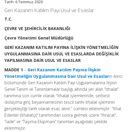
Tarih: 6 Temmuz 2020
Geri Kazanım Katılım Payı Usul ve Esaslar
T.C.
ÇEVRE VE ŞEHİRCİLİK BAKANLIĞI
Çevre Yönetimi Genel Müdürlüğü
GERİ KAZANIM KATILIM PAYINA İLİŞKİN YÖNETMELİĞİN
UYGULANMASINA DAİR USUL VE ESASLARDA DEĞİŞİKLİK
YAPILMASINA DAİR USUL VE ESASLAR
MADDE 1
–
Geri Kazanım Katılım Payına İlişkin
Yönetmeliğin Uygulanmasına Dair Usul ve Esaslar
ın ikinci
bölümünde Geri Kazanım Katılım Payı Uygulamalarına İlişkin
Genel Tanım ve Tanımlamalar başlığı altında yer alan “İthalat”
tanımına son cümle olarak “İthalat işlemlerinde, serbest
dolaşıma giriş beyannamesinin tescil tarihi ithalat işleminin
gerçekleştiği tarih olarak esas alınır.” cümlesi eklenmiştir. “İthal
Edenler (İthalatçı)” tanımından sonra gelmek üzere “İhracat”,
“İade” ve “Taşıma Ekipmanı” tanımları aşağıdaki şekilde
eklenmiştir.