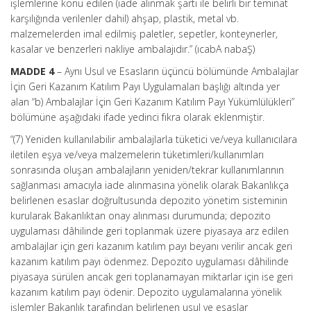
işlemlerine konu edilen (iade alınmak şartı ile belirli bir teminat
karşılığında verilenler dahil) ahşap, plastik, metal vb.
malzemelerden imal edilmiş paletler, sepetler, konteynerler,
kasalar ve benzerleri nakliye ambalajıdır.” (ıcabA nabaŞ)
MADDE 4
– Aynı Usul ve Esasların üçüncü bölümünde Ambalajlar
İçin Geri Kazanım Katılım Payı Uygulamaları başlığı altında yer
alan “b) Ambalajlar İçin Geri Kazanım Katılım Payı Yükümlülükleri”
bölümüne aşağıdaki ifade yedinci fıkra olarak eklenmiştir.
“(7) Yeniden kullanılabilir ambalajlarla tüketici ve/veya kullanıcılara
iletilen eşya ve/veya malzemelerin tüketimleri/kullanımları
sonrasında oluşan ambalajların yeniden/tekrar kullanımlarının
sağlanması amacıyla iade alınmasına yönelik olarak Bakanlıkça
belirlenen esaslar doğrultusunda depozito yönetim sisteminin
kurularak Bakanlıktan onay alınması durumunda; depozito
uygulaması dâhilinde geri toplanmak üzere piyasaya arz edilen
ambalajlar için geri kazanım katılım payı beyanı verilir ancak geri
kazanım katılım payı ödenmez. Depozito uygulaması dâhilinde
piyasaya sürülen ancak geri toplanamayan miktarlar için ise geri
kazanım katılım payı ödenir. Depozito uygulamalarına yönelik
işlemler Bakanlık tarafından belirlenen usul ve esaslar