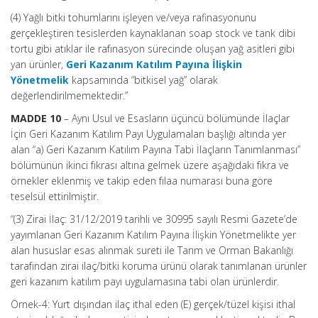
(4) Yağlı bitki tohumlarını işleyen ve/veya rafinasyonunu
gerçekleştiren tesislerden kaynaklanan soap stock ve tank dibi
tortu gibi atıklar ile rafınasyon sürecinde oluşan yağ asitleri gibi
yan ürünler,
Geri Kazanım Katılım Payına İlişkin
Yönetmelik
kapsamında “bitkisel yağ” olarak
değerlendirilmemektedir.”
MADDE 10
– Aynı Usul ve Esasların üçüncü bölümünde İlaçlar
İçin Geri Kazanım Katılım Payı Uygulamaları başlığı altında yer
alan “a) Geri Kazanım Katılım Payına Tabi İlaçların Tanımlanması”
bölümünün ikinci fıkrası altına gelmek üzere aşağıdaki fıkra ve
örnekler eklenmiş ve takip eden fılaa numarası buna göre
teselsül ettirilmiştir.
“(3) Zirai İlaç: 31/12/2019 tarihli ve 30995 sayılı Resmi Gazete’de
yayımlanan Geri Kazanım Katılım Payına İlişkin Yönetmelikte yer
alan hususlar esas alınmak sureti ile Tarım ve Orman Bakanlığı
tarafından zirai ilaç/bitki koruma ürünü olarak tanımlanan ürünler
geri kazanım katılım payı uygulamasına tabi olan ürünlerdir.
Örnek-4: Yurt dışından ilaç ithal eden (E) gerçek/tüzel kişisi ithal