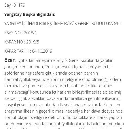
Sayı: 31179
Yargıtay Başkanlığından:
YARGITAY İÇTİHADI BİRLEŞTİRME BÜYÜK GENEL KURULU KARARI
ESAS NO : 2018/1
KARAR NO : 2019/5
KARAR TARİHİ : 04.10.2019
ÖZET:
İçtihatları Birleştirme Büyük Genel Kurulunda yapılan
görüşmeler sonunda, “Yurt içine/yurt dışına sefer yapan tır
şoförlerine her sefere çıktıklarında ödenen paranın
harcırah/yolluk veya ücret/prim niteliğinde olup olmadığı, kıdem
tazminatı ve prime esas kazancın hesabında dikkate alınıp
alınmayacağı” konusunda içtihatların birleştirilmesi talep edilmiş
ise de; işçilik alacakları davalarında taraflarca getirilme ilkesinin,
sosyal güvenlik mevzuatından kaynaklanan davalarda ise resen
araştırma ilkesinin geçerli olması nedeniyle her dava dosyasında
somut olayın özelliği ile delil durumu da dikkate alınarak yapılan
ödemenin ücret ya da harcırah/yolluk olarak kabulünün mümkün