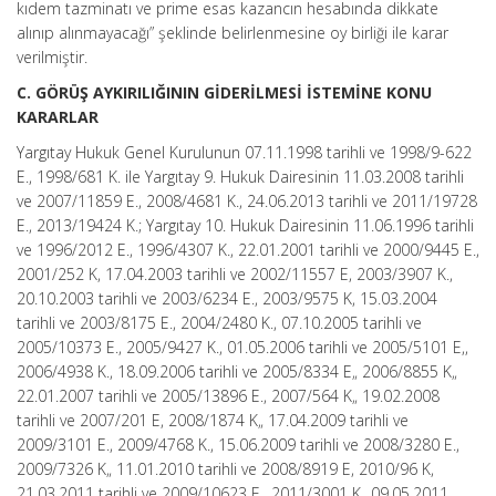
kıdem tazminatı ve prime esas kazancın hesabında dikkate
alınıp alınmayacağı” şeklinde belirlenmesine oy birliği ile karar
verilmiştir.
C. GÖRÜŞ AYKIRILIĞININ GİDERİLMESİ İSTEMİNE KONU
KARARLAR
Yargıtay Hukuk Genel Kurulunun 07.11.1998 tarihli ve 1998/9-622
E., 1998/681 K. ile Yargıtay 9. Hukuk Dairesinin 11.03.2008 tarihli
ve 2007/11859 E., 2008/4681 K., 24.06.2013 tarihli ve 2011/19728
E., 2013/19424 K.; Yargıtay 10. Hukuk Dairesinin 11.06.1996 tarihli
ve 1996/2012 E., 1996/4307 K., 22.01.2001 tarihli ve 2000/9445 E.,
2001/252 K, 17.04.2003 tarihli ve 2002/11557 E, 2003/3907 K.,
20.10.2003 tarihli ve 2003/6234 E., 2003/9575 K, 15.03.2004
tarihli ve 2003/8175 E., 2004/2480 K., 07.10.2005 tarihli ve
2005/10373 E., 2005/9427 K., 01.05.2006 tarihli ve 2005/5101 E,,
2006/4938 K., 18.09.2006 tarihli ve 2005/8334 E„ 2006/8855 K„
22.01.2007 tarihli ve 2005/13896 E., 2007/564 K„ 19.02.2008
tarihli ve 2007/201 E, 2008/1874 K„ 17.04.2009 tarihli ve
2009/3101 E., 2009/4768 K., 15.06.2009 tarihli ve 2008/3280 E.,
2009/7326 K„ 11.01.2010 tarihli ve 2008/8919 E, 2010/96 K,
21.03.2011 tarihli ve 2009/10623 E., 2011/3001 K„ 09.05.2011