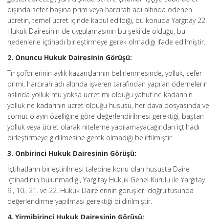
dışında sefer başına prim veya harcırah adı altında ödenen
ücretin, temel ücret içinde kabul edildiği, bu konuda Yargıtay 22.
Hukuk Dairesinin de uygulamasının bu şekilde olduğu, bu
nedenlerle içtihadı birleştirmeye gerek olmadığı ifade edilmiştir.
2. Onuncu Hukuk Dairesinin Görüşü:
Tır şoförlerinin aylık kazançlarının belirlenmesinde, yolluk, sefer
primi, harcırah adı altında işveren tarafından yapılan ödemelerin
aslında yolluk mu yoksa ücret mi olduğu yahut ne kadarının
yolluk ne kadarının ücret olduğu hususu, her dava dosyasında ve
somut olayın özelliğine göre değerlendirilmesi gerektiği, baştan
yolluk veya ücret olarak niteleme yapılamayacağından içtihadı
birleştirmeye gidilmesine gerek olmadığı belirtilmiştir.
3. Onbirinci Hukuk Dairesinin Görüşü:
İçtihatların birleştirilmesi talebine konu olan hususta Daire
içtihadının bulunmadığı, Yargıtay Hukuk Genel Kurulu ile Yargıtay
9., 10., 21. ve 22. Hukuk Dairelerinin görüşleri doğrultusunda
değerlendirme yapılması gerektiği bildirilmiştir.
4. Yirmibirinci Hukuk Dairesinin Görüşü: