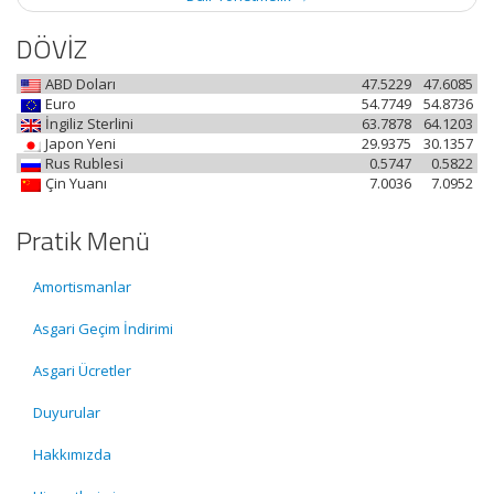
DÖVİZ
ABD Doları
47.5229
47.6085
Euro
54.7749
54.8736
İngiliz Sterlini
63.7878
64.1203
Japon Yeni
29.9375
30.1357
Rus Rublesi
0.5747
0.5822
Çin Yuanı
7.0036
7.0952
Pratik Menü
Amortismanlar
Asgari Geçim İndirimi
Asgari Ücretler
Duyurular
Hakkımızda