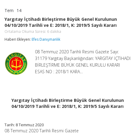
Tem
14
Yargıtay
yorumlar kapalı
İçtihadı
Yargıtay İçtihadı Birleştirme Büyük Genel Kurulunun
Birleştirme
04/10/2019 Tarihli ve E: 2018/1, K: 2019/5 Sayılı Kararı
Büyük
Genel
Ortalama Okuma Süresi:
6
dakika
Kurulunun
Haberi Ekleyen:
Efes Danışmanlık
04/10/2019
Tarihli
ve
08 Temmuz 2020 Tarihli Resmi Gazete Sayı:
E:
31179 Yargıtay Başkanlığından: YARGITAY İÇTİHADI
2018/1,
BİRLEŞTİRME BÜYÜK GENEL KURULU KARARI
K:
ESAS NO : 2018/1 KARA…
2019/5
Sayılı
Kararı
Ortalama
Okuma
Süresi:
6
Yargıtay İçtihadı Birleştirme Büyük Genel Kurulunun
dakika
04/10/2019 Tarihli ve E: 2018/1, K: 2019/5 Sayılı Kararı
için
Tarih: 8 Temmuz 2020
08 Temmuz 2020 Tarihli Resmi Gazete