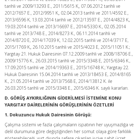
tarihli ve 2009/13293 E., 2011/5615 K„ 07.06.2012 tarihli ve
2012/7657 E., 2012/9951 K„ 02.04.2013 tarihli ve 2011/4592 E.,
2013/6596 K, 13.03.2014 tarihli ve 2012/13597 E., 2014/4823 K„
19.03.2014 tarihli ve 2013/16697 E., 2014/5330 K., 02.05.2014
tarihli ve 2013/748 E., 2014/8273 K., 06.11.2014 tarihli ve
2014/8720 E, 2014/17039 K, 12.02.2015 tarihli ve 2014/3717 E,
2015/1769 K„ 26.10.2015 tarihli ve 2015/4023 E, 2015/11051 K.;
Yargıtay 21. Hukuk Dairesinin 07.12.2009 tarihli ve 2008/18706 E.,
2009/15776 K., 26.03.2015 tarihli ve 2015/3348 E, 2015/6346 K.,
17.09.2015 tarihli ve 2014/19363 E., 2015/16748 K.; Yargıtay 22.
Hukuk Dairesinin 15.04.2014 tarihli ve 2013/18453 E, 2014/8165
K., 21.05.2014 tarihli ve 2013/7568 E, 2014/13812 K. ile
26.03.2015 tarihli ve 2015/3348 E., 2015/6346 K. sayılı kararları.
D. GÖRÜŞ AYKIRILIĞININ GİDERİLMESİ İSTEMİNE KONU
YARGITAY DAİRELERİNİN GÖRÜŞLERİNİN ÖZETLERİ
1. Dokuzuncu Hukuk Dairesinin Görüşü:
Çalışma sistemi ve fazla çalışmaların ispatının her uyuşmazlığa ve
delil durumuna göre değiştiğinden her somut olaya göre farklılık
gösterebileceği, yurt dışında sefere çıkarılan işçiye sabit ücret