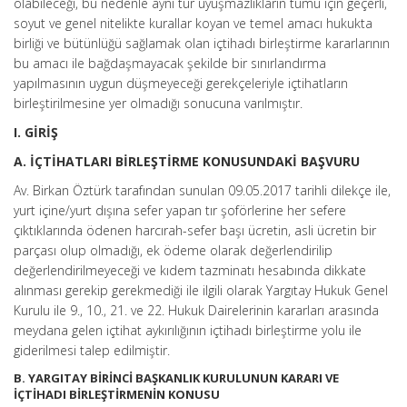
olabileceği, bu nedenle aynı tür uyuşmazlıkların tümü için geçerli,
soyut ve genel nitelikte kurallar koyan ve temel amacı hukukta
birliği ve bütünlüğü sağlamak olan içtihadı birleştirme kararlarının
bu amacı ile bağdaşmayacak şekilde bir sınırlandırma
yapılmasının uygun düşmeyeceği gerekçeleriyle içtihatların
birleştirilmesine yer olmadığı sonucuna varılmıştır.
I. GİRİŞ
A. İÇTİHATLARI BİRLEŞTİRME KONUSUNDAKİ BAŞVURU
Av. Birkan Öztürk tarafından sunulan 09.05.2017 tarihli dilekçe ile,
yurt içine/yurt dışına sefer yapan tır şoförlerine her sefere
çıktıklarında ödenen harcırah-sefer başı ücretin, asli ücretin bir
parçası olup olmadığı, ek ödeme olarak değerlendirilip
değerlendirilmeyeceği ve kıdem tazminatı hesabında dikkate
alınması gerekip gerekmediği ile ilgili olarak Yargıtay Hukuk Genel
Kurulu ile 9., 10., 21. ve 22. Hukuk Dairelerinin kararları arasında
meydana gelen içtihat aykırılığının içtihadı birleştirme yolu ile
giderilmesi talep edilmiştir.
B. YARGITAY BİRİNCİ BAŞKANLIK KURULUNUN KARARI VE
İÇTİHADI BİRLEŞTİRMENİN KONUSU