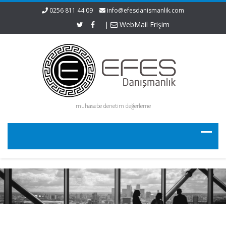
0256 811 44 09
info@efesdanismanlik.com
|
WebMail Erişim
muhasebe denetim değerleme