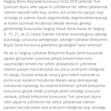
Yargıtay Birinci Başkanlık Kurulunca 14.03.2018 tarihinde “Yurt
içine/yurt dışına sefer yapan tır şoförlerine her sefere çıktıklarında
ödenen harcırah-sefer başı ücretin, asli ücretin bir parçası olup
olmadığı, ek ödeme olarak değerlendirilip değerlendirilemeyeceği
ve kıdem tazminatı hesabında dikkate alınması gerekip
gerekmediği konusunda Yargıtay Hukuk Genel Kurulu ile Yargıtay
9., 10., 21., ve 22. Hukuk Daireleri kararları arasında görüş aykırılığı
bulunduğu sonucuna varıldığından; aykırılığın İçtihatları Birleştirme
Büyük Genel Kurulunca giderilmesi gerektiğine” karar verilmiştir.
Ne var ki, Yargıtay İçtihatları Birleştirme Büyük Genel Kurulunda
yapılan görüşmeler sırasında içtihadı birleştirmeye konu
uyuşmazlığın temelini her sefere çıktıklarında tır şoförlerine
ödenen paranın harcırah/yolluk mu yoksa ücret/prim niteliğinde
mi olduğu, burada varılacak sonuca göre kıdem tazminatı ve
prime esas kazancın hesabında dikkate alınıp alınmayacağı
noktasında toplandığı, bu nedenle belirlenen içtihadı birleştirme
konusunun gerçek ihtilafı çözmeye yeterli olmadığı sonucuna
varılarak, içtihadı birleştirme konusunun “Yurt içine/yurt dışına
sefer yapan tır şoförlerine her sefere çıktıklarında ödenen
paranın harcırah/yolluk veya iicret/prim niteliğinde olup olmadığı,