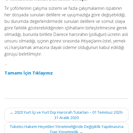
Tır şoförlerinin çalışma sistemi ve fazla çalışmalarının ispatının
her dosyada sunulan delillere ve uyuşmazlığa göre değişebildiği,
bu durumda değerlendirmede sunulan delillere ve somut olaya
göre farklılık gösterebildiğinden içtihatların birleştirilmesine gerek
olmadığı, bununla birlikte Dairece harcırahın (yolluğun) ücretin asli
unsuru olmadığı, işçinin görevi sırasında ihtiyaçlarını (otel, yemek
vs.) karşılamak amacına dayalı ödeme olduğunun kabul edildiği
görüşü belirtilmiştir.
…
Tamamı İçin Tıklayınız
Post
←
2020 Yurt İçi ve Yurt Dışı Harcırah Tutarları – 01 Temmuz 2020-
navigation
31 Aralık 2020
Tüketici Hakem Heyetleri Yönetmeliğinde Değişiklik Yapılmasına
Dair Yönetmelik
→