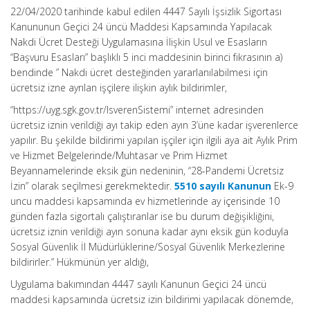
22/04/2020 tarihinde kabul edilen 4447 Sayılı İşsizlik Sigortası
Kanununun Geçici 24 üncü Maddesi Kapsamında Yapılacak
Nakdi Ücret Desteği Uygulamasına İlişkin Usul ve Esasların
“Başvuru Esasları” başlıklı 5 inci maddesinin birinci fıkrasının a)
bendinde ” Nakdi ücret desteğinden yararlanılabilmesi için
ücretsiz izne ayrılan işçilere ilişkin aylık bildirimler,
“https://uyg.sgk.gov.tr/IsverenSistemi” internet adresinden
ücretsiz iznin verildiği ayı takip eden ayın 3’üne kadar işverenlerce
yapılır. Bu şekilde bildirimi yapılan işçiler için ilgili aya ait Aylık Prim
ve Hizmet Belgelerinde/Muhtasar ve Prim Hizmet
Beyannamelerinde eksik gün nedeninin, “28-Pandemi Ücretsiz
İzin” olarak seçilmesi gerekmektedir.
5510 sayılı Kanunun
Ek-9
uncu maddesi kapsamında ev hizmetlerinde ay içerisinde 10
günden fazla sigortalı çalıştıranlar ise bu durum değişikliğini,
ücretsiz iznin verildiği ayın sonuna kadar aynı eksik gün koduyla
Sosyal Güvenlik İl Müdürlüklerine/Sosyal Güvenlik Merkezlerine
bildirirler.” Hükmünün yer aldığı,
Uygulama bakımından 4447 sayılı Kanunun Geçici 24 üncü
maddesi kapsamında ücretsiz izin bildirimi yapılacak dönemde,