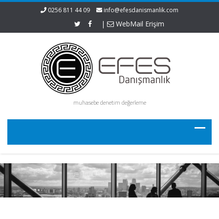
0256 811 44 09
info@efesdanismanlik.com
|
WebMail Erişim
muhasebe denetim değerleme