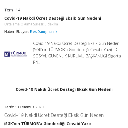
Tem
14
Covid-
yorumlar kapalı
19
Covid-19 Nakdi Ücret Desteği Eksik Gün Nedeni
Nakdi
Ortalama Okuma Süresi:
3
dakika
Ücret
Desteği
Haberi Ekleyen:
Efes Danışmanlık
Eksik
Gün
Covid-19 Nakdi Ücret Desteği Eksik Gün Nedeni
Nedeni
Ortalama
(SGK’nın TÜRMOB’a Gönderdiği Cevabi Yazı) T.C.
Okuma
SOSYAL GÜVENLİK KURUMU BAŞKANLIĞI Sigorta
Süresi:
3
Pri…
dakika
için
Covid-19 Nakdi Ücret Desteği Eksik Gün Nedeni
Tarih: 13 Temmuz 2020
Covid-19 Nakdi Ücret Desteği Eksik Gün Nedeni
(
SGK’nın TÜRMOB’a Gönderdiği Cevabi Yazı
)