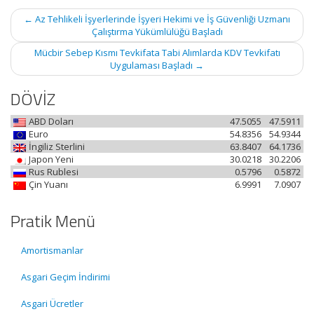
Post
←
Az Tehlikeli İşyerlerinde İşyeri Hekimi ve İş Güvenliği Uzmanı
navigation
Çalıştırma Yükümlülüğü Başladı
Mücbir Sebep Kısmı Tevkifata Tabi Alımlarda KDV Tevkifatı
Uygulaması Başladı
→
DÖVİZ
ABD Doları
47.5055
47.5911
Euro
54.8356
54.9344
İngiliz Sterlini
63.8407
64.1736
Japon Yeni
30.0218
30.2206
Rus Rublesi
0.5796
0.5872
Çin Yuanı
6.9991
7.0907
Pratik Menü
Amortismanlar
Asgari Geçim İndirimi
Asgari Ücretler