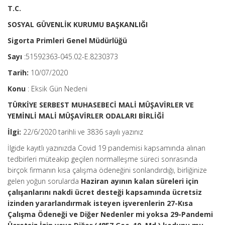
T.C.
SOSYAL GÜVENLİK KURUMU BAŞKANLIĞI
Sigorta Primleri Genel Müdürlüğü
Sayı
:51592363-045.02-E.8230373
Tarih:
10/07/2020
Konu
: Eksik Gün Nedeni
TÜRKİYE SERBEST MUHASEBECİ MALİ MÜŞAVİRLER VE
YEMİNLİ MALİ MÜŞAVİRLER ODALARI BİRLİĞİ
İlgi:
22/6/2020 tarihli ve 3836 sayılı yazınız
İlgide kayıtlı yazınızda Covid 19 pandemisi kapsamında alınan
tedbirleri müteakip geçilen normalleşme süreci sonrasında
birçok firmanın kısa çalışma ödeneğini sonlandırdığı, birliğinize
gelen yoğun sorularda
Haziran ayının kalan süreleri için
çalışanlarını nakdi ücret desteği kapsamında ücretsiz
izinden yararlandırmak isteyen işverenlerin 27-Kısa
Çalışma Ödeneği ve Diğer Nedenler mi yoksa 29-Pandemi