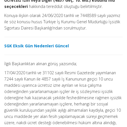
Ücretsiz İzin veya Diğer (4857 Geç. 10. Md.) kodunu mu
seçecekleri
hakkında tereddüt oluştuğu belirtilmiştir.
Konuya ilişkin olarak 24/06/2020 tarihli ve 7448589 sayılı yazımız
ile söz konusu husus Türkiye İş Kurumu Genel Müdürlüğü İşsizlik
Sigortası Dairesi Başkanlığı’ndan sorulmuştur.
SGK Eksik Gün Nedenleri Güncel
İlgili Başkanlıktan alınan görüş yazısında;
17/04/2020 tarihli ve 31102 sayılı Resmi Gazetede yayımlanan
7244 sayılı Kanun ile 4857 sayılı İş Kanununun geçici 10 uncu
maddesi uyarınca ücretsiz izne ayrılan ve kısa çalışma
ödeneğinden yararlanamayan işçiler ile iş sözleşmesi işsizlik
ödeneğine hak kazanacak şekilde feshedilmesine rağmen işsizlik
ödeneğinden yararlanamayan işçilere, herhangi bir sosyal
güvenlik kuruluşundan yaşlılık aylığı almamaları kaydıyla, geçici 10
uncu maddede yer alan fesih yapılamayacak süreyi geçmemek
üzere, nakdi ücret desteği ödenebilmesi hüküm altına alındığı,