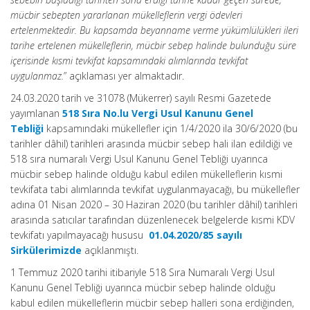
mücbir sebepten yararlanan mükelleflerin vergi ödevleri
ertelenmektedir. Bu kapsamda beyanname verme yükümlülükleri ileri
tarihe ertelenen mükelleflerin, mücbir sebep halinde bulunduğu süre
içerisinde kısmi tevkifat kapsamındaki alımlarında tevkifat
uygulanmaz.
” açıklaması yer almaktadır.
24.03.2020 tarih ve 31078 (Mükerrer) sayılı Resmi Gazetede
yayımlanan
518 Sıra No.lu Vergi Usul Kanunu Genel
Tebliği
kapsamındaki mükellefler için 1/4/2020 ila 30/6/2020 (bu
tarihler dâhil) tarihleri arasında mücbir sebep hali ilan edildiği ve
518 sıra numaralı Vergi Usul Kanunu Genel Tebliği uyarınca
mücbir sebep halinde olduğu kabul edilen mükelleflerin kısmi
tevkifata tabi alımlarında tevkifat uygulanmayacağı, bu mükellefler
adına 01 Nisan 2020 – 30 Haziran 2020 (bu tarihler dâhil) tarihleri
arasında satıcılar tarafından düzenlenecek belgelerde kısmi KDV
tevkifatı yapılmayacağı hususu
01.04.2020/85 sayılı
Sirkülerimizde
açıklanmıştı.
1 Temmuz 2020 tarihi itibariyle 518 Sıra Numaralı Vergi Usul
Kanunu Genel Tebliği uyarınca mücbir sebep halinde olduğu
kabul edilen mükelleflerin mücbir sebep halleri sona erdiğinden,