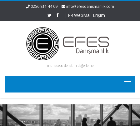
0256 811 44 09
info@efesdanismanlik.com
|
WebMail Erişim
muhasebe denetim değerleme