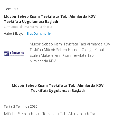
Tem
13
Mücbir
yorumlar kapalı
Sebep
Mücbir Sebep Kısmı Tevkifata Tabi Alımlarda KDV
Kısmı
Tevkifatı Uygulaması Başladı
Tevkifata
Tabi
Ortalama Okuma Süresi:
4
dakika
Alımlarda
Haberi Ekleyen:
Efes Danışmanlık
KDV
Tevkifatı
Uygulaması
Mücbir Sebep Kısmı Tevkifata Tabi Alımlarda KDV
Başladı
Tevkifatı Mücbir Sebep Halinde Olduğu Kabul
Ortalama
Edilen Mükelleflerin Kısmi Tevkifata Tabi
Okuma
Süresi:
Alımlarında KDV…
4
dakika
için
Mücbir Sebep Kısmı Tevkifata Tabi Alımlarda KDV
Tevkifatı Uygulaması Başladı
Tarih: 2 Temmuz 2020
Mücbir Sebep Kısmı Tevkifata Tabi Alımlarda KDV