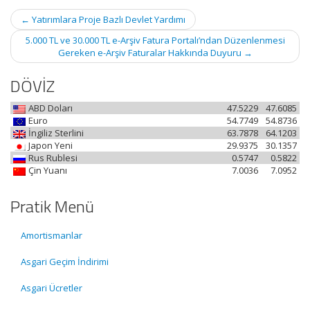
Post
←
Yatırımlara Proje Bazlı Devlet Yardımı
navigation
5.000 TL ve 30.000 TL e-Arşiv Fatura Portalı’ndan Düzenlenmesi
Gereken e-Arşiv Faturalar Hakkında Duyuru
→
DÖVİZ
ABD Doları
47.5229
47.6085
Euro
54.7749
54.8736
İngiliz Sterlini
63.7878
64.1203
Japon Yeni
29.9375
30.1357
Rus Rublesi
0.5747
0.5822
Çin Yuanı
7.0036
7.0952
Pratik Menü
Amortismanlar
Asgari Geçim İndirimi
Asgari Ücretler