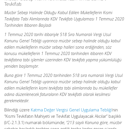
Tevkifatı
Mücbir Sebep Halinde Olduğu Kabul Edilen Mükelleflerin Kısmi
Tevkifata Tabi Alımlarında KDV Tevkifatı Uygulaması 1 Temmuz 2020
Tarihinden İtibaren Başladı
1 Temmuz 2020 tarihi itibariyle 518 Sıra Numaralı Vergi Usul
Kanunu Genel Tebliği uyarınca mücbir sebep halinde olduğu kabul
edilen mükelleflerin mücbir sebep halleri sona erdiğinden, söz
konusu mükelleflerin 1 Temmuz 2020 tarihinden itibaren KDV
tevkifatına tabi işlemler üzerinden KDV tevkifatı yapma yükümlülüğü
yeniden başlamıştır.
Buna göre 1 Temmuz 2020 tarihinden 518 sıra numaralı Vergi Usul
Kanunu Genel Tebliği uyarınca mücbir sebep halinde olduğu kabul
edilen mükelleflerin kısmi tevkifata tabi alımlarında bu mükellefler
adına düzenlenecek faturaların KDV tevkifatlı olarak kesilmesi
gerekmektedir.
Bilindiği üzere
Katma Değer Vergisi Genel Uygulama Tebliği
’nin
“Kısmi Tevkifatın Mahiyeti ve Tevkifat Uygulayacak Alıcılar” başlıklı
(I/C-2.1.3.1) numaralı bölümünde;
“213 sayılı Kanuna göre, mücbir
sebebin başladığı tarihten sona erdiği tarihe kadar geçen sürede,