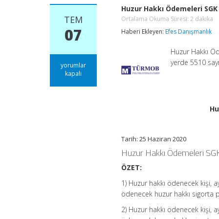
Huzur Hakkı Ödemeleri SGK 
TEM
Ortalama Okuma Süresi:
2
dakika
07
Haberi Ekleyen:
Efes Danışmanlık
Huzur Hakkı Öde
yerde 5510 sayı
Huzur
yorumlar
Hakkı
kapalı
Ödemeleri
SGK
Primine
Tabi
Hu
midir?
Ortalama
Okuma
Süresi:
Tarih: 25 Haziran 2020
2
dakika
Huzur Hakkı Ödemeleri SGK
için
ÖZET:
1) Huzur hakkı ödenecek kişi, 
ödenecek huzur hakkı sigorta p
2) Huzur hakkı ödenecek kişi, a