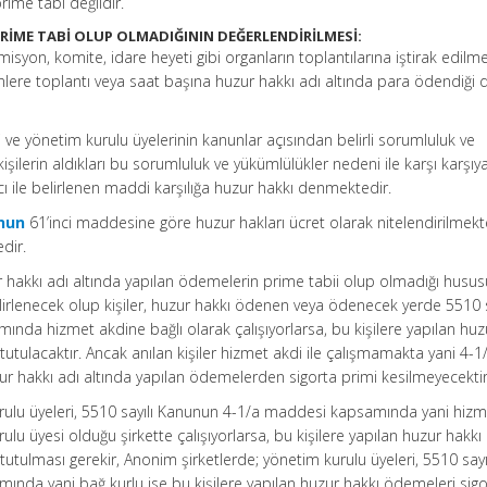
ime tabi değildir.
RİME TABİ OLUP OLMADIĞININ DEĞERLENDİRİLMESİ:
syon, komite, idare heyeti gibi organların toplantılarına iştirak edilm
edenlere toplantı veya saat başına huzur hakkı adı altında para ödendiği
ri ve yönetim kurulu üyelerinin kanunlar açısından belirli sorumluluk ve
şilerin aldıkları bu sorumluluk ve yükümlülükler nedeni ile karşı karşıy
cı ile belirlenen maddi karşılığa huzur hakkı denmektedir.
unun
61’inci maddesine göre huzur hakları ücret olarak nitelendirilmekt
edir.
 hakkı adı altında yapılan ödemelerin prime tabii olup olmadığı husus
elirlenecek olup kişiler, huzur hakkı ödenen veya ödenecek yerde 5510 s
da hizmet akdine bağlı olarak çalışıyorlarsa, bu kişilere yapılan huz
tutulacaktır. Ancak anılan kişiler hizmet akdi ile çalışmamakta yani 4-1
ur hakkı adı altında yapılan ödemelerden sigorta primi kesilmeyecektir
rulu üyeleri, 5510 sayılı Kanunun 4-1/a maddesi kapsamında yani hiz
ulu üyesi olduğu şirkette çalışıyorlarsa, bu kişilere yapılan huzur hakkı
utulması gerekir, Anonim şirketlerde; yönetim kurulu üyeleri, 5510 sayı
da yani bağ kurlu ise bu kişilere yapılan huzur hakkı ödemeleri sigo