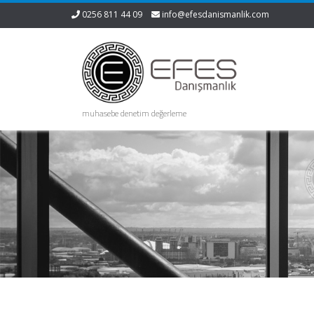
0256 811 44 09
info@efesdanismanlik.com
muhasebe denetim değerleme