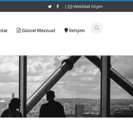
|
WebMail Erişim
nlar
Güncel Mevzuat
İletişim