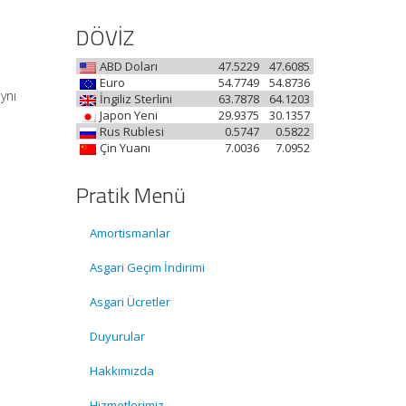
DÖVİZ
ABD Doları
47.5229
47.6085
Euro
54.7749
54.8736
ynı
İngiliz Sterlini
63.7878
64.1203
Japon Yeni
29.9375
30.1357
Rus Rublesi
0.5747
0.5822
Çin Yuanı
7.0036
7.0952
Pratik Menü
Amortismanlar
Asgari Geçim İndirimi
Asgari Ücretler
Duyurular
e
Hakkımızda
Hizmetlerimiz