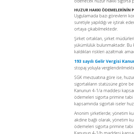
ödenecek huzur hakkı sigorta pr
HUZUR HAKKI ÖDEMELERİNİN P
Uygulamada bazı görevlerin komi
suretiyle yapıldığı ve iştirak 
ortaya çıkabilmektedir.
Şirket ortakları, şirket müdürle
yükümlülük bulunmaktadır. Bu ki
kaldıkları riskleri azaltmak ama
193 sayılı Gelir Vergisi Kan
stopaj yoluyla vergilendirilmekt
SGK mevzuatına göre ise, huzur
sigortalıların statüsüne göre b
Kanunun 4-1/a maddesi kapsamın
ödemeleri sigorta primine tabi 
kapsamında sigortalı iseler huz
Anonim şirketlerde; yönetim ku
akdine bağlı olarak, yönetim kur
ödemeleri sigorta primine tabi t
Kanunun 4-1/b maddesi kapsamın