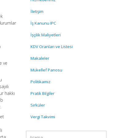
İletişim
ek
 durumlar
İş Kanunu IPC
İşçilik Maliyetleri
a
KDV Oranları ve Listesi
Makaleler
e ve
Mükellef Panosu
u
Politikamız
ayılı
ur hakkı
Pratik Bilgiler
/b
Sirküler
.
met
Vergi Takvimi
lı
rta