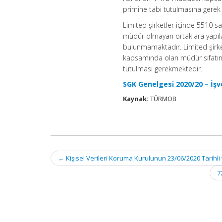
primine tabi tutulmasına gere
Limited şirketler içinde 5510 
müdür olmayan ortaklara yapıla
bulunmamaktadır. Limited şirket
kapsamında olan müdür sıfatına
tutulması gerekmektedir.
SGK Genelgesi 2020/20 – İşv
Kaynak:
TÜRMOB
Post
←
Kişisel Verileri Koruma Kurulunun 23/06/2020 Tarihli 
navigation
7