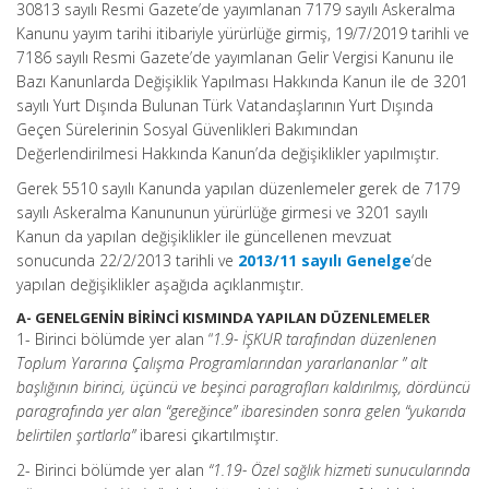
30813 sayılı Resmi Gazete’de yayımlanan 7179 sayılı Askeralma
Kanunu yayım tarihi itibariyle yürürlüğe girmiş, 19/7/2019 tarihli ve
7186 sayılı Resmi Gazete’de yayımlanan Gelir Vergisi Kanunu ile
Bazı Kanunlarda Değişiklik Yapılması Hakkında Kanun ile de 3201
sayılı Yurt Dışında Bulunan Türk Vatandaşlarının Yurt Dışında
Geçen Sürelerinin Sosyal Güvenlikleri Bakımından
Değerlendirilmesi Hakkında Kanun’da değişiklikler yapılmıştır.
Gerek 5510 sayılı Kanunda yapılan düzenlemeler gerek de 7179
sayılı Askeralma Kanununun yürürlüğe girmesi ve 3201 sayılı
Kanun da yapılan değişiklikler ile güncellenen mevzuat
sonucunda 22/2/2013 tarihli ve
2013/11 sayılı Genelge
‘de
yapılan değişiklikler aşağıda açıklanmıştır.
A- GENELGENİN BİRİNCİ KISMINDA YAPILAN DÜZENLEMELER
1- Birinci bölümde yer alan “
1.9- İŞKUR tarafından düzenlenen
Toplum Yararına Çalışma Programlarından yararlananlar ” alt
başlığının birinci, üçüncü ve beşinci paragrafları kaldırılmış, dördüncü
paragrafında yer alan “gereğince” ibaresinden sonra gelen “yukarıda
belirtilen şartlarla”
ibaresi çıkartılmıştır.
2- Birinci bölümde yer alan
“1.19- Özel sağlık hizmeti sunucularında