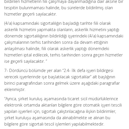
bildirilen hizmetlerin fiili çalışmaya dayanmadığına dair aksine bir
tespitin bulunmaması halinde, bu sürelerde bildirilmiş olan
hizmetler geçerli sayılacaktır.
(4/a) kapsamındaki sigortalılığın başladığı tarihte fiili olarak
askerlik hizmetini yapmakta olanların, askerlik hizmetini yaptığı
dönemde sigortalılığının bildirildiği işyerindeki (4/a) kapsamındaki
çalışmalarının terhis tarihinden sonra da devam ettiğinin
anlaşılması halinde, fiili olarak askerlik yaptığı dönemdeki
hizmetleri iptal edilecek, terhis tarihinden sonra geçen hizmetler
ise geçerli sayılacaktır. ”
7- Dördüncü bölümde yer alan “2.4- İlk defa işyeri bildirgesi
verecek işyerlerinde işe başlatılacak sigortalılar” alt başlığının
birinci paragrafından sonra gelmek üzere aşağıdaki paragraflar
eklenmiştir.
“Ayrıca, şirket kuruluş aşamasında ticaret sicil müdürlüklerince
elektronik ortamda aktarılan bilgilere göre otomatik işyeri tescili
yapılan işyerleri için, sigortalı çalıştırılacağına ilişkin bildirimler,
şirket kuruluşu aşamasında da alınabilmekte ve alınan bu
bilgilere göre sigortalı tescil işlemleri yapılabilmektedir.