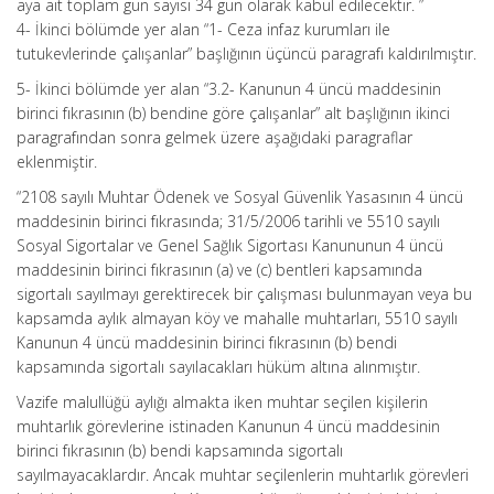
aya ait toplam gün sayısı 34 gün olarak kabul edilecektir. ”
4- İkinci bölümde yer alan “1- Ceza infaz kurumları ile
tutukevlerinde çalışanlar” başlığının üçüncü paragrafı kaldırılmıştır.
5- İkinci bölümde yer alan “3.2- Kanunun 4 üncü maddesinin
birinci fıkrasının (b) bendine göre çalışanlar” alt başlığının ikinci
paragrafından sonra gelmek üzere aşağıdaki paragraflar
eklenmiştir.
“2108 sayılı Muhtar Ödenek ve Sosyal Güvenlik Yasasının 4 üncü
maddesinin birinci fıkrasında; 31/5/2006 tarihli ve 5510 sayılı
Sosyal Sigortalar ve Genel Sağlık Sigortası Kanununun 4 üncü
maddesinin birinci fıkrasının (a) ve (c) bentleri kapsamında
sigortalı sayılmayı gerektirecek bir çalışması bulunmayan veya bu
kapsamda aylık almayan köy ve mahalle muhtarları, 5510 sayılı
Kanunun 4 üncü maddesinin birinci fıkrasının (b) bendi
kapsamında sigortalı sayılacakları hüküm altına alınmıştır.
Vazife malullüğü aylığı almakta iken muhtar seçilen kişilerin
muhtarlık görevlerine istinaden Kanunun 4 üncü maddesinin
birinci fıkrasının (b) bendi kapsamında sigortalı
sayılmayacaklardır. Ancak muhtar seçilenlerin muhtarlık görevleri