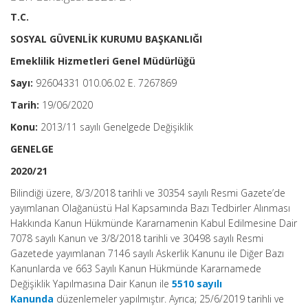
T.C.
SOSYAL GÜVENLİK KURUMU BAŞKANLIĞI
Emeklilik Hizmetleri Genel Müdürlüğü
Sayı:
92604331 010.06.02 E. 7267869
Tarih:
19/06/2020
Konu:
2013/11 sayılı Genelgede Değişiklik
GENELGE
2020/21
Bilindiği üzere, 8/3/2018 tarihli ve 30354 sayılı Resmi Gazete’de
yayımlanan Olağanüstü Hal Kapsamında Bazı Tedbirler Alınması
Hakkında Kanun Hükmünde Kararnamenin Kabul Edilmesine Dair
7078 sayılı Kanun ve 3/8/2018 tarihli ve 30498 sayılı Resmi
Gazetede yayımlanan 7146 sayılı Askerlik Kanunu ile Diğer Bazı
Kanunlarda ve 663 Sayılı Kanun Hükmünde Kararnamede
Değişiklik Yapılmasına Dair Kanun ile
5510 sayılı
Kanunda
düzenlemeler yapılmıştır. Ayrıca; 25/6/2019 tarihli ve