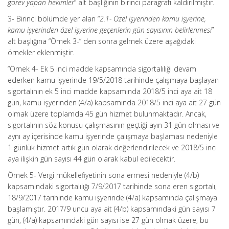
görev yapan hekimler
” alt başlığının birinci paragrafı kaldırılmıştır.
3- Birinci bölümde yer alan “
2.1- Özel işyerinden kamu işyerine,
kamu işyerinden özel işyerine geçenlerin gün sayısının belirlenmesi
”
alt başlığına “Örnek 3-” den sonra gelmek üzere aşağıdaki
örnekler eklenmiştir.
“Örnek 4- Ek 5 inci madde kapsamında sigortalılığı devam
ederken kamu işyerinde 19/5/2018 tarihinde çalışmaya başlayan
sigortalının ek 5 inci madde kapsamında 2018/5 inci aya ait 18
gün, kamu işyerinden (4/a) kapsamında 2018/5 inci aya ait 27 gün
olmak üzere toplamda 45 gün hizmet bulunmaktadır. Ancak,
sigortalının söz konusu çalışmasının geçtiği ayın 31 gün olması ve
aynı ay içerisinde kamu işyerinde çalışmaya başlaması nedeniyle
1 günlük hizmet artık gün olarak değerlendirilecek ve 2018/5 inci
aya ilişkin gün sayısı 44 gün olarak kabul edilecektir.
Örnek 5- Vergi mükellefiyetinin sona ermesi nedeniyle (4/b)
kapsamındaki sigortalılığı 7/9/2017 tarihinde sona eren sigortalı,
18/9/2017 tarihinde kamu işyerinde (4/a) kapsamında çalışmaya
başlamıştır. 2017/9 uncu aya ait (4/b) kapsamındaki gün sayısı 7
gün, (4/a) kapsamındaki gün sayısı ise 27 gün olmak üzere, bu