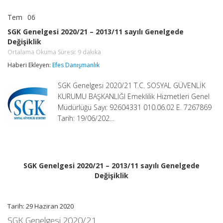
Tem
06
SGK
yorumlar kapalı
Genelgesi
SGK Genelgesi 2020/21 – 2013/11 sayılı Genelgede
2020/21
Değişiklik
–
2013/11
Ortalama Okuma Süresi:
9
dakika
sayılı
Haberi Ekleyen:
Efes Danışmanlık
Genelgede
Değişiklik
SGK Genelgesi 2020/21 T.C. SOSYAL GÜVENLİK
Ortalama
Okuma
KURUMU BAŞKANLIĞI Emeklilik Hizmetleri Genel
Süresi:
9
Müdürlüğü Sayı: 92604331 010.06.02 E. 7267869
dakika
Tarih: 19/06/202…
için
SGK Genelgesi 2020/21 – 2013/11 sayılı Genelgede
Değişiklik
Tarih: 29 Haziran 2020
SGK Genelgesi 2020/21