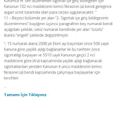
Kurumca re ’sen düzenlenen sigortalı işe giriş bildirgeleri için
Kanunun 102 nci maddesinin birinci fıkrasının (a) bendi gereğince
asgari ücret tutarında idari para cezası uygulanacaktır. ”
11 – Beşinci bölümde yer alan “2- Sigortalı işe giriş bildirgesinin
düzenlenmesi” başlığının üçüncü paragrafının beş numaralı bendi
aşağıdaki şekilde, sekiz numaralı bendinde yer alan “özürlü”
ibaresi “engelli” şeklinde değiştirilmiştir.
“- 15 numaralı alana 2008 yılı Ekim ayı başından önce 506 sayılı
Kanuna göre yaşlılık aylığı bağlananlar ile bu tarihten önce
sigortalılığı başlayan ve 5510 sayılı Kanunun geçici 2 nci
maddesine göre (4/a) kapsamında yaşlılık aylığı bağlanacak
sigortalılardan yeniden Kanunun 4 üncü maddesinin birinci
fıkrasının (a) bendi kapsamında çalışmaya başlayanlar için
tercihleri
…
Tamamı İçin Tıklayınız