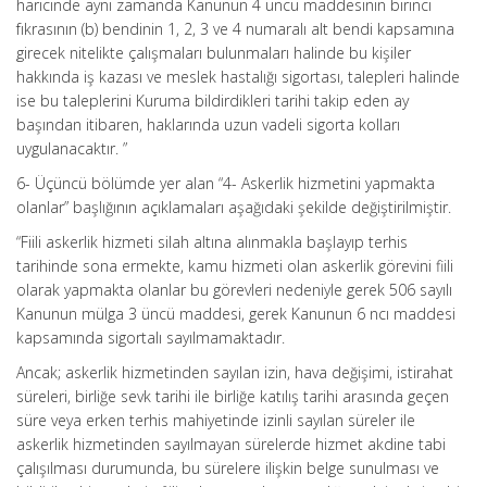
haricinde aynı zamanda Kanunun 4 üncü maddesinin birinci
fıkrasının (b) bendinin 1, 2, 3 ve 4 numaralı alt bendi kapsamına
girecek nitelikte çalışmaları bulunmaları halinde bu kişiler
hakkında iş kazası ve meslek hastalığı sigortası, talepleri halinde
ise bu taleplerini Kuruma bildirdikleri tarihi takip eden ay
başından itibaren, haklarında uzun vadeli sigorta kolları
uygulanacaktır. ”
6- Üçüncü bölümde yer alan “4- Askerlik hizmetini yapmakta
olanlar” başlığının açıklamaları aşağıdaki şekilde değiştirilmiştir.
“Fiili askerlik hizmeti silah altına alınmakla başlayıp terhis
tarihinde sona ermekte, kamu hizmeti olan askerlik görevini fiili
olarak yapmakta olanlar bu görevleri nedeniyle gerek 506 sayılı
Kanunun mülga 3 üncü maddesi, gerek Kanunun 6 ncı maddesi
kapsamında sigortalı sayılmamaktadır.
Ancak; askerlik hizmetinden sayılan izin, hava değişimi, istirahat
süreleri, birliğe sevk tarihi ile birliğe katılış tarihi arasında geçen
süre veya erken terhis mahiyetinde izinli sayılan süreler ile
askerlik hizmetinden sayılmayan sürelerde hizmet akdine tabi
çalışılması durumunda, bu sürelere ilişkin belge sunulması ve