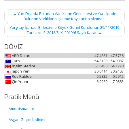
Post
←
Yurt Dışında Bulanan Varlıkların Getirilmesi ve Yurt İçinde
navigation
Bulunan Varlıkların İşletme Kayıtlarına Alınması
Yargıtay İçtihadı Birleştirme Büyük Genel Kurulunun 29/11/2019
Tarihli ve E: 2018/5, K: 2019/6 Sayılı Kararı
→
DÖVİZ
ABD Doları
47.4881
47.5736
Euro
54.8100
54.9087
İngiliz Sterlini
63.8450
64.1778
Japon Yeni
30.0414
30.2403
Rus Rublesi
0.5835
0.5912
Çin Yuanı
6.9969
7.0885
Pratik Menü
Amortismanlar
Asgari Geçim İndirimi