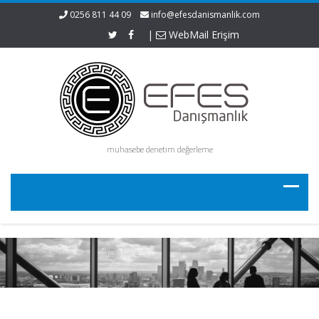
0256 811 44 09
info@efesdanismanlik.com
|
WebMail Erişim
muhasebe denetim değerleme