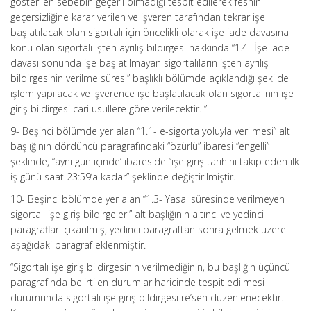
gösterilen sebebin geçerli olmadığı tespit edilerek feshin
geçersizliğine karar verilen ve işveren tarafından tekrar işe
başlatılacak olan sigortalı için öncelikli olarak işe iade davasına
konu olan sigortalı işten ayrılış bildirgesi hakkında “1.4- İşe iade
davası sonunda işe başlatılmayan sigortalıların işten ayrılış
bildirgesinin verilme süresi” başlıklı bölümde açıklandığı şekilde
işlem yapılacak ve işverence işe başlatılacak olan sigortalının işe
giriş bildirgesi cari usullere göre verilecektir. ”
9- Beşinci bölümde yer alan “1.1- e-sigorta yoluyla verilmesi” alt
başlığının dördüncü paragrafındaki “özürlü” ibaresi “engelli”
şeklinde, “aynı gün içinde’ ibareside “işe giriş tarihini takip eden ilk
iş günü saat 23:59’a kadar” şeklinde değiştirilmiştir.
10- Beşinci bölümde yer alan “1.3- Yasal süresinde verilmeyen
sigortalı işe giriş bildirgeleri” alt başlığının altıncı ve yedinci
paragrafları çıkarılmış, yedinci paragraftan sonra gelmek üzere
aşağıdaki paragraf eklenmiştir.
“Sigortalı işe giriş bildirgesinin verilmediğinin, bu başlığın üçüncü
paragrafında belirtilen durumlar haricinde tespit edilmesi
durumunda sigortalı işe giriş bildirgesi re’sen düzenlenecektir.