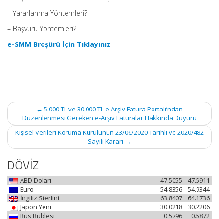
– Yararlanma Yöntemleri?
– Başvuru Yöntemleri?
e-SMM Broşürü İçin Tıklayınız
Post
←
5.000 TL ve 30.000 TL e-Arşiv Fatura Portalı’ndan
navigation
Düzenlenmesi Gereken e-Arşiv Faturalar Hakkında Duyuru
Kişisel Verileri Koruma Kurulunun 23/06/2020 Tarihli ve 2020/482
Sayılı Kararı
→
DÖVİZ
ABD Doları
47.5055
47.5911
Euro
54.8356
54.9344
İngiliz Sterlini
63.8407
64.1736
Japon Yeni
30.0218
30.2206
Rus Rublesi
0.5796
0.5872