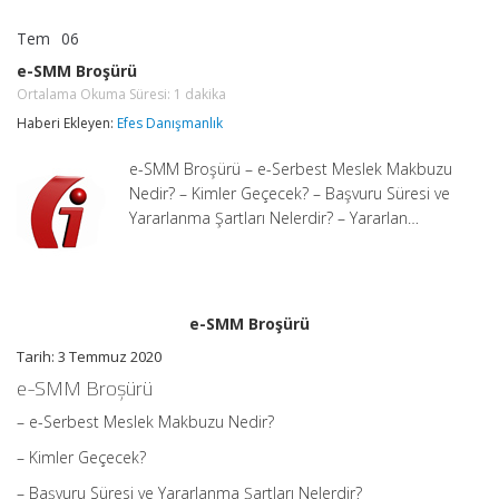
Tem
06
e-
yorumlar kapalı
SMM
e-SMM Broşürü
Broşürü
Ortalama Okuma Süresi:
1
dakika
Ortalama
Okuma
Haberi Ekleyen:
Efes Danışmanlık
Süresi:
1
dakika
e-SMM Broşürü – e-Serbest Meslek Makbuzu
için
Nedir? – Kimler Geçecek? – Başvuru Süresi ve
Yararlanma Şartları Nelerdir? – Yararlan…
e-SMM Broşürü
Tarih: 3 Temmuz 2020
e-SMM Broşürü
– e-Serbest Meslek Makbuzu Nedir?
– Kimler Geçecek?
– Başvuru Süresi ve Yararlanma Şartları Nelerdir?