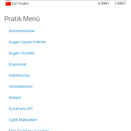
Çin Yuanı
6.9991
7.0907
Pratik Menü
Amortismanlar
Asgari Geçim İndirimi
Asgari Ücretler
Duyurular
Hakkımızda
Hizmetlerimiz
İletişim
İş Kanunu IPC
İşçilik Maliyetleri
KDV Oranları ve Listesi