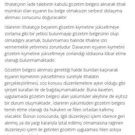
İthalatçının İade talebinin kabulü gözetim belgesi alınarak ithali
mümkün olan eşyanın bu belge olmaksızın serbest dolaşıma
alınması sonucunu doğuracaktır.
İdarenin İthalatçıyı beyanım gözetim kıymetine yükseltmeye
zorlama gibi bir yetkisi bulunmayıp gözetim belgesinin olup
olmadığını aramak, bulunmaması halinde ithaline izin
vermemekle yetinmesi zorunludur. Davacının eşyanın kıymetini
gözetim kıymetine yükseltmeye zorlandığı iddiasına itibar etme
olanağı bulunmamaktadır.
Gözetim belgesi alınması gerektiği halde bundan kaçınarak
eşyanın kıymetinin yükseltilmesi suretiyle ithalatın
gerçekleştirilmesi, söz konusu düzenlemelere aykırı olduğu gibi
iyiniyet kuralları ile de bağdaşmamaktadır. Buna ilaveten,
uygulamada gözetim belgesi alan yükümlüler aleyhine de eşitsiz
bir durum oluşmaktadır. İdarenin yükümlüden gözetim belgesi
temin etme olanağı da hukuken ve fiilen ortadan kalkmış
olacaktır. Bunun sonucunda, ilgili düzenleyici işlem idarece geri
alınmış ya da yargı kararıyla İptal edilmiş olmamasına rağmen
düzenleyici işlem ile getirilen gözetim uygulaması fiilen askıya