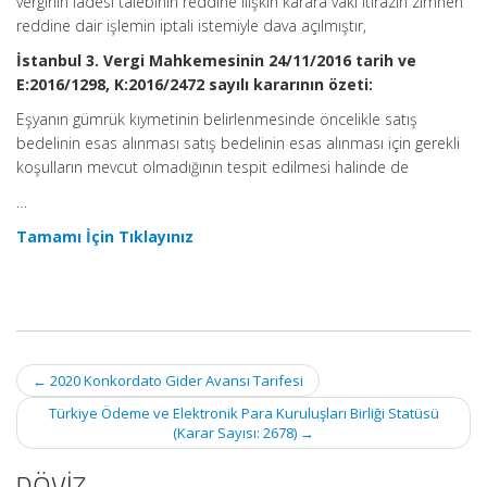
verginin iadesi talebinin reddine ilişkin karara vaki itirazın zımnen
reddine dair işlemin iptali istemiyle dava açılmıştır,
İstanbul 3. Vergi Mahkemesinin 24/11/2016 tarih ve
E:2016/1298, K:2016/2472 sayılı kararının özeti:
Eşyanın gümrük kıymetinin belirlenmesinde öncelikle satış
bedelinin esas alınması satış bedelinin esas alınması için gerekli
koşulların mevcut olmadığının tespit edilmesi halinde de
…
Tamamı İçin Tıklayınız
Post
←
2020 Konkordato Gider Avansı Tarifesi
navigation
Türkiye Ödeme ve Elektronik Para Kuruluşları Birliği Statüsü
(Karar Sayısı: 2678)
→
DÖVİZ