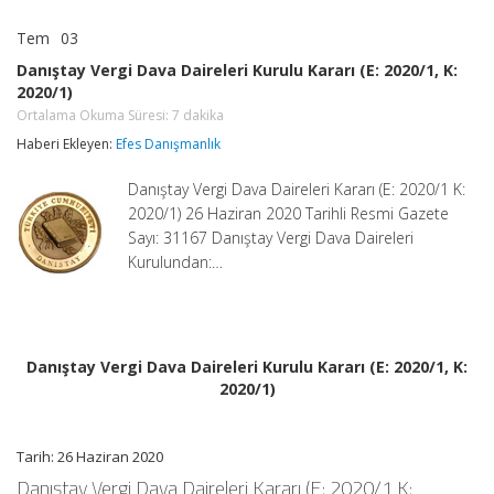
Tem
03
Danıştay
yorumlar kapalı
Vergi
Danıştay Vergi Dava Daireleri Kurulu Kararı (E: 2020/1, K:
Dava
2020/1)
Daireleri
Kurulu
Ortalama Okuma Süresi:
7
dakika
Kararı
Haberi Ekleyen:
Efes Danışmanlık
(E:
2020/1,
K:
Danıştay Vergi Dava Daireleri Kararı (E: 2020/1 K:
2020/1)
2020/1) 26 Haziran 2020 Tarihli Resmi Gazete
Ortalama
Sayı: 31167 Danıştay Vergi Dava Daireleri
Okuma
Süresi:
Kurulundan:…
7
dakika
için
Danıştay Vergi Dava Daireleri Kurulu Kararı (E: 2020/1, K:
2020/1)
Tarih: 26 Haziran 2020
Danıştay Vergi Dava Daireleri Kararı (E: 2020/1 K: