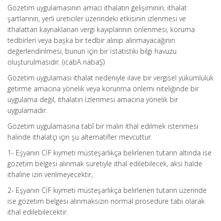
Gözetim uygulamasının amacı ithalatın gelişiminin, ithalat
şartlarının, yerli üreticiler üzerindeki etkisinin izlenmesi ve
ithalattan kaynaklanan vergi kayıplarının önlenmesi, koruma
tedbirleri veya başka bir tedbir alınıp alınmayacağının
değerlendirilmesi, bunun için bir İstatistiki bilgi havuzu
oluşturulmasıdır. (ıcabA nabaŞ)
Gözetim uygulaması ithalat nedeniyle ilave bir vergisel yükümlülük
getirme amacına yönelik veya korunma önlemi niteliğinde bir
uygulama değil, ithalatın İzlenmesi amacına yönelik bir
uygulamadır.
Gözetim uygulamasına tabî bir malın ithal edilmek istenmesi
halinde ithalatçı için şu alternatifler mevcuttur.
1- Eşyanın CİF kıymeti müsteşarlıkça belirlenen tutarın altında ise
gözetim belgesi alınmak suretiyle ithal edilebilecek, aksi halde
ithaline izin verilmeyecektir,
2- Eşyanın CİF kıymeti müsteşarlıkça belirlenen tutarın üzerinde
ise gözetim belgesi alınmaksızın normal prosedüre tabi olarak
ithal edilebilecektir.