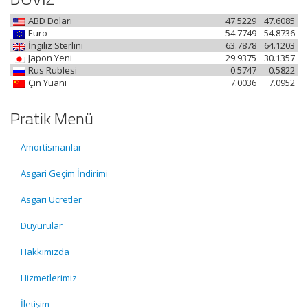
ABD Doları
47.5229
47.6085
Euro
54.7749
54.8736
İngiliz Sterlini
63.7878
64.1203
Japon Yeni
29.9375
30.1357
Rus Rublesi
0.5747
0.5822
Çin Yuanı
7.0036
7.0952
Pratik Menü
Amortismanlar
Asgari Geçim İndirimi
Asgari Ücretler
Duyurular
Hakkımızda
Hizmetlerimiz
İletişim