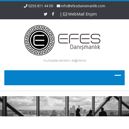
0256 811 44 09
info@efesdanismanlik.com
|
WebMail Erişim
muhasebe denetim değerleme