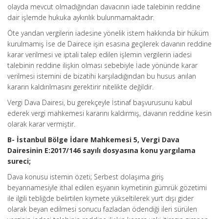
olayda mevcut olmadığından davacının iade talebinin reddine
dair işlemde hukuka aykırılık bulunmamaktadır.
Öte yandan vergilerin iadesine yönelik istem hakkında bir hüküm
kurulmamış İse de Dairece işin esasına geçilerek davanın reddine
karar verilmesi ve iptali talep edilen işlemin vergilerin iadesi
talebinin reddine ilişkin olması sebebiyle İade yönünde karar
verilmesi istemini de bizatihi karşıladığından bu husus anılan
kararın kaldırılmasını gerektirir nitelikte değildir.
Vergi Dava Dairesi, bu gerekçeyle İstinaf başvurusunu kabul
ederek vergi mahkemesi kararını kaldırmış, davanın reddine kesin
olarak karar vermiştir.
B- İstanbul Bölge İdare Mahkemesi 5, Vergi Dava
Dairesinin E:2017/146 sayılı dosyasına konu yargılama
sureci;
Dava konusu istemin özeti; Serbest dolaşıma giriş
beyannamesiyle ithal edilen eşyanın kıymetinin gümrük gözetimi
ile ilgili tebliğde belirtilen kıymete yükseltilerek yurt dışı gider
olarak beyan edilmesi sonucu fazladan ödendiği ileri sürülen