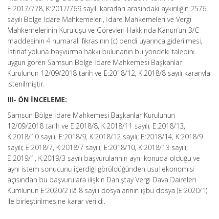
E:2017/778, K:2017/769 sayılı kararları arasındaki aykırılığın 2576
sayılı Bölge İdare Mahkemeleri, İdare Mahkemeleri ve Vergi
Mahkemelerinin Kuruluşu ve Görevleri Hakkında Kanun’un 3/C
maddesinin 4 numaralı fıkrasının (c) bendi uyarınca giderilmesi,
İstinaf yoluna başvurma hakkı bulunanın bu yöndeki talebini
uygun gören Samsun Bölge İdare Mahkemesi Başkanlar
Kurulunun 12/09/2018 tarih ve E:2018/12, K:2018/8 sayılı kararıyla
istenilmiştir.
III- ÖN İNCELEME:
Samsun Bölge İdare Mahkemesi Başkanlar Kurulunun
12/09/2018 tarih ve E:2018/8, K:2018/11 sayılı; E:2018/13,
K:2018/10 sayılı; E:2018/9, K:2018/12 sayılı; E:2018/14, K:2018/9
sayılı; E:2018/7, K:2018/7 sayılı; E:2018/10, K:2018/13 sayılı;
E:2019/1, K:2019/3 sayılı başvurularının aynı konuda olduğu ve
aynı istem sonucunu içerdiği görüldüğünden usu! ekonomisi
açısından bu başvurulara ilişkin Danıştay Vergi Dava Daireleri
Kumlunun E:2020/2 ilâ 8 sayılı dosyalarının işbu dosya (E:2020/1)
ile birleştirilmesine karar verildi.