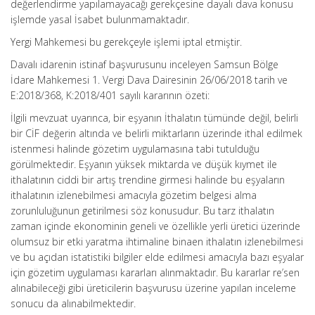
değerlendirme yapılamayacağı gerekçesine dayalı dava konusu
işlemde yasal İsabet bulunmamaktadır.
Yergi Mahkemesi bu gerekçeyle işlemi iptal etmiştir.
Davalı idarenin istinaf başvurusunu inceleyen Samsun Bölge
İdare Mahkemesi 1. Vergi Dava Dairesinin 26/06/2018 tarih ve
E:2018/368, K:2018/401 sayılı kararının özeti:
İlgili mevzuat uyarınca, bir eşyanın İthalatın tümünde değil, belirli
bir CİF değerin altında ve belirli miktarların üzerinde ithal edilmek
istenmesi halinde gözetim uygulamasına tabi tutulduğu
görülmektedir. Eşyanın yüksek miktarda ve düşük kıymet ile
ithalatının ciddi bir artış trendine girmesi halinde bu eşyaların
ithalatının izlenebilmesi amacıyla gözetim belgesi alma
zorunluluğunun getirilmesi söz konusudur. Bu tarz ithalatın
zaman içinde ekonominin geneli ve özellikle yerli üretici üzerinde
olumsuz bir etki yaratma ihtimaline binaen ithalatın izlenebilmesi
ve bu açıdan istatistiki bilgiler elde edilmesi amacıyla bazı eşyalar
için gözetim uygulaması kararları alınmaktadır. Bu kararlar re’sen
alınabileceği gibi üreticilerin başvurusu üzerine yapılan inceleme
sonucu da alınabilmektedir.