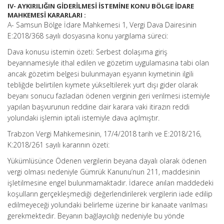
IV- AYKIRILIĞIN GİDERİLMESİ İSTEMİNE KONU BÖLGE İDARE
MAHKEMESİ KARARLARI :
A- Samsun Bölge İdare Mahkemesi 1, Vergi Dava Dairesinin
E:2018/368 sayılı dosyasına konu yargılama süreci:
Dava konusu istemin özeti: Serbest dolaşıma giriş
beyannamesiyle ithal edilen ve gözetim uygulamasına tabi olan
ancak gözetim belgesi bulunmayan eşyanın kıymetinin ilgili
tebliğde belirtilen kıymete yükseltilerek yurt dışı gider olarak
beyanı sonucu fazladan ödenen verginin geri verilmesi istemiyle
yapılan başvurunun reddine dair karara vaki itirazın reddi
yolundaki işlemin iptali istemiyle dava açılmıştır.
Trabzon Vergi Mahkemesinin, 17/4/2018 tarih ve E:2018/216,
K:2018/261 sayılı kararının özeti:
Yükümlüsünce Ödenen vergilerin beyana dayalı olarak ödenen
vergi olması nedeniyle Gümrük Kanunu’nun 211, maddesinin
işletilmesine engel bulunmamaktadır. İdarece anılan maddedeki
koşulların gerçekleşmediği değerlendirilerek vergilerin iade edilip
edilmeyeceği yolundaki belirleme üzerine bir kanaate varılması
gerekmektedir. Beyanın bağlayıcılığı nedeniyle bu yönde