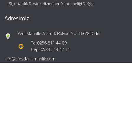
Sigortacılık Destek Hizmetleri Yönetmeliği Değişti
Adresimiz
Yeni Mahalle Atatürk Bulvarı No: 166/8 Didim
Tel:
0256 811 44 09
Cep: 0533 544 47 11
info@efesdanismanlik.com
Hızlı Menü
Ana Sayfa
Hakkımızda
Hizmetlerimiz
Güncel Mevzuat
İletişim
Mevzuat: Alomaliye.com
|
ABACIPARK
Web Hosting