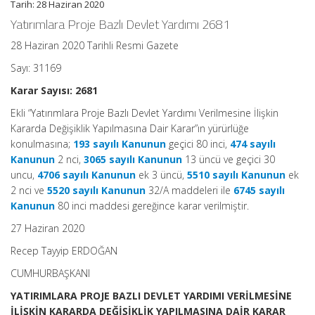
Tarih: 28 Haziran 2020
Yatırımlara Proje Bazlı Devlet Yardımı 2681
28 Haziran 2020 Tarihli Resmi Gazete
Sayı: 31169
Karar Sayısı: 2681
Ekli “Yatırımlara Proje Bazlı Devlet Yardımı Verilmesine İlişkin
Kararda Değişiklik Yapılmasına Dair Karar”ın yürürlüğe
konulmasına;
193 sayılı Kanunun
geçici 80 inci,
474 sayılı
Kanunun
2 nci,
3065 sayılı Kanunun
13 üncü ve geçici 30
uncu,
4706 sayılı Kanunun
ek 3 üncü,
5510 sayılı Kanunun
ek
2 nci ve
5520 sayılı Kanunun
32/A maddeleri ile
6745 sayılı
Kanunun
80 inci maddesi gereğince karar verilmiştir.
27 Haziran 2020
Recep Tayyip ERDOĞAN
CUMHURBAŞKANI
YATIRIMLARA PROJE BAZLI DEVLET YARDIMI VERİLMESİNE
İLİŞKİN KARARDA DEĞİŞİKLİK YAPILMASINA DAİR KARAR