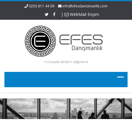
0256 811 44 09
info@efesdanismanlik.com
|
WebMail Erişim
muhasebe denetim değerleme