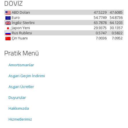
DÖVİZ
ABD Doları
47.5229
47.6085
Euro
54.7749
54.8736
İngiliz Sterlini
63.7878
64.1203
Japon Yeni
29.9375
30.1357
Rus Rublesi
0.5747
0.5822
Çin Yuanı
7.0036
7.0952
Pratik Menü
Amortismanlar
Asgari Geçim İndirimi
Asgari Ücretler
Duyurular
Hakkımızda
Hizmetlerimiz