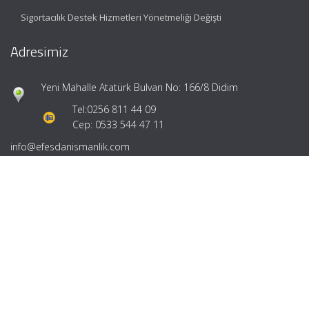
Sigortacılık Destek Hizmetleri Yönetmeliği Değişti
Adresimiz
Yeni Mahalle Atatürk Bulvarı No: 166/8 Didim
Tel:
0256 811 44 09
Cep: 0533 544 47 11
info@efesdanismanlik.com
Hızlı Menü
Ana Sayfa
Hakkımızda
Hizmetlerimiz
Güncel Mevzuat
İletişim