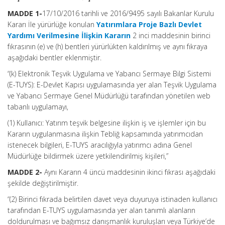
MADDE 1-
17/10/2016 tarihli ve 2016/9495 sayılı Bakanlar Kurulu
Kararı İle yürürlüğe konulan
Yatırımlara Proje Bazlı Devlet
Yardımı Verilmesine İlişkin Kararın
2 inci maddesinin birinci
fıkrasının (e) ve (h) bentleri yürürlükten kaldırılmış ve aynı fıkraya
aşağıdaki bentler eklenmiştir.
“(k) Elektronik Teşvik Uygulama ve Yabancı Sermaye Bilgi Sistemi
(E-TUYS): E-Devlet Kapısı uygulamasında yer alan Teşvik Uygulama
ve Yabancı Sermaye Genel Müdürlüğü tarafından yönetilen web
tabanlı uygulamayı,
(1) Kullanıcı: Yatırım teşvik belgesine ilişkin iş ve işlemler için bu
Kararın uygulanmasına ilişkin Tebliğ kapsamında yatırımcıdan
istenecek bilgileri, E-TUYS aracılığıyla yatırımcı adına Genel
Müdürlüğe bildirmek üzere yetkilendirilmiş kişileri,”
MADDE 2-
Aynı Kararın 4 üncü maddesinin ikinci fıkrası aşağıdaki
şekilde değiştirilmiştir.
“(2) Birinci fıkrada belirtilen davet veya duyuruya istinaden kullanıcı
tarafından E-TUYS uygulamasında yer alan tanımlı alanların
doldurulması ve bağımsız danışmanlık kuruluşları veya Türkiye’de