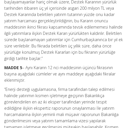
başlayamayanlar hariç olmak üzere, Destek Kararının yürürlük
tarihinden itibaren üç yıl içerisinde asgari 200 milyon TL veya
Destek Kararında belirtilen yatırım tutarının yüzde onu kadar
yatırım harcaması gerçekleştirildiğinin, bu Kararın onuncu
maddesinin ikinci fıkrası kapsamında tevsik edilememesi halinde
ilgili yatırımlara ilişkin Destek Kararı yürürlükten kaldırılır. Belirtilen
sürede başlanamayan yatırımlar için Cumhurbaşkanınca bir yıl ek
süre verilebilir. Bu fıkrada belirtilen üç yıllık süre, daha önce
yürürlüğe konulmuş Destek Kararları için bu fıkranın yürürlüğe
girdiği tarihte başlar.”
MADDE 5
– Aynı Kararın 12 nci maddesinin üçüncü fıkrasının
başına aşağıdaki cümleler ve aynı maddeye aşağıdaki fıkralar
eklenmiştir.
“Enerji desteği uygulamasına, firma tarafından talep edilmesi
halinde yatırımın kısmen işletmeye geçişinin Bakanlıkça
görevlendirilen en az iki eksper tarafından yerinde tespit
edildiğine ilişkin ekspertiz raporunun onaylanması İle yatırım
harcamalarına ilişkin yeminli mali müşavir raporunun Bakanlığa
gönderilmesini veya yatırım tamamlama vizesi yapılarak
tamamen işletmeye geçilmesini müteakip başlanabilir, Kısmen