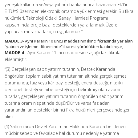
yerleşik kalkınma ve/veya yatırım bankalarınca hazırlanan Ek1’in
E-TUYS üzerinden elektronik ortamda yüklenmesi gerekir. Bu fıkra
hükümleri, Teknoloji Odaklı Sanayi Hamlesi Programı
kapsamında proje bazlı desteklerden yararlanmak Üzere
yapılacak müracaatlar için uygulanmaz.”
MADDE 3-
Aynı Kararın 10 uncu maddesinin ikinci fıkrasında yer alan
“yatırım ve işletme döneminde” ibaresi yürürlükten kaldırılmıştır,
MADDE 4
– Aynı Kararın 11 inci maddesine aşağıdaki fıkralar
eklenmiştir.
“(3) Gerçekleşen sabit yatırım tutarının, Destek Kararında
öngörülen toplam sabit yatırım tutarının altında gerçekleşmesi
durumunda; faiz veya kâr payı desteği, enerji desteği, nitelikli
personel desteği ve hibe desteği için belirtilmiş olan azami
tutarlar, gerçekleşen yatırım tutarının öngörülen sabit yatırım
tutarına oram nispetinde düşürülür ve varsa fazladan
yararlandırılan destekler birinci fıkra hükümleri çerçevesinde geri
alınır.
(4) Yatırımlarda Devlet Yardımları Hakkında Kararda belirlenen
mücbir sebep ve fevkalade hal durumu nedeniyle yatırıma