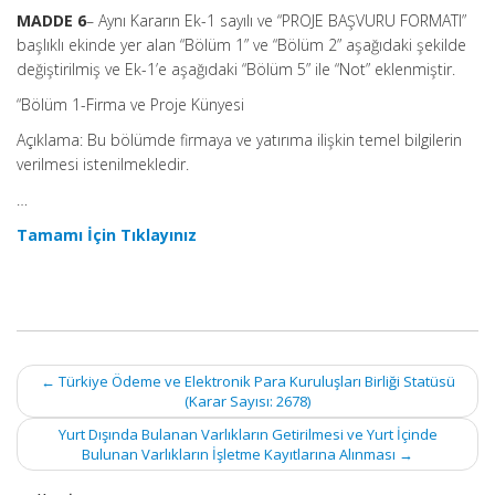
MADDE 6
– Aynı Kararın Ek-1 sayılı ve “PROJE BAŞVURU FORMATI”
başlıklı ekinde yer alan “Bölüm 1” ve “Bölüm 2” aşağıdaki şekilde
değiştirilmiş ve Ek-1’e aşağıdaki “Bölüm 5” ile “Not” eklenmiştir.
“Bölüm 1-Firma ve Proje Künyesi
Açıklama: Bu bölümde firmaya ve yatırıma ilişkin temel bilgilerin
verilmesi istenilmekledir.
…
Tamamı İçin Tıklayınız
Post
←
Türkiye Ödeme ve Elektronik Para Kuruluşları Birliği Statüsü
navigation
(Karar Sayısı: 2678)
Yurt Dışında Bulanan Varlıkların Getirilmesi ve Yurt İçinde
Bulunan Varlıkların İşletme Kayıtlarına Alınması
→