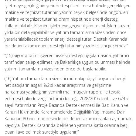
işletmeye geçildiğinin yerinde tespit edilmesi halinde gerçekleşen
makine ve teçhizat tutarının yatırım teşvik belgesinde öngörülen
makine ve teçhizat tutarına oram nispetinde enerji desteği
kullandırılabilir. Kısmen işletmeye geçişe ilişkin tespit İşlemi azami
yılda bir defa yapılabilir ve yatırım tamamlama vizesinden önce
yararlanılabilecek toplam enerji desteği tutarı Destek Kararında
belirlenen azami enerji desteği tutarının yüzde ellisini geçemez,”
“(15) Sigorta primi işveren hissesi desteği uygulamasına, yatırımcı
tarafından talep edilmesi ve Bakanlıkça uygun bulunması halinde
yatırım tamamlama vizesinden önce de başlanabilir,
(16) Yatırım tamamlama vizesini müteakip üç yıl boyunca her yıl
net satışların asgari %2’si kadar araştırma ve geliştirme
harcaması yapıldığının yeminli mali müşavir raporu ile tevsik
edilmesi halinde vergi indirimi desteği, 20/8/2016 tarihli ve 6745
sayılı Yatırımların Proje Bazında Desteklenmesi ile Bazı Kanun ve
Kanun Hükmünde Kararnamelerde Değişiklik Yapılmasına Dair
Kanunun 80 inci maddesinde belirlenen azami oranları aşmamak
kaydıyla, Destek Kararında belirlenen yatırıma katkı oranına beş
puan ilave edilmek suretiyle uygulanır,”