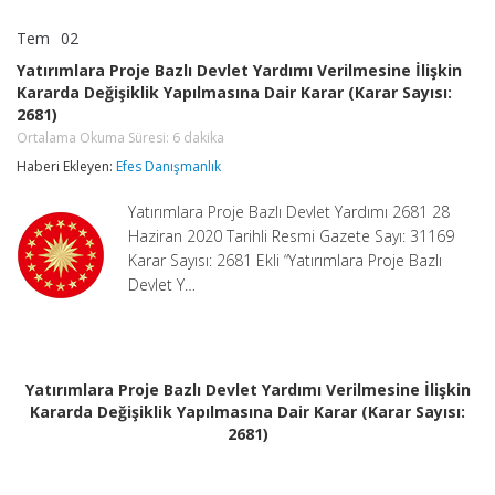
Tem
02
Yatırımlara
yorumlar kapalı
Proje
Yatırımlara Proje Bazlı Devlet Yardımı Verilmesine İlişkin
Bazlı
Kararda Değişiklik Yapılmasına Dair Karar (Karar Sayısı:
Devlet
2681)
Yardımı
Verilmesine
Ortalama Okuma Süresi:
6
dakika
İlişkin
Haberi Ekleyen:
Efes Danışmanlık
Kararda
Değişiklik
Yapılmasına
Yatırımlara Proje Bazlı Devlet Yardımı 2681 28
Dair
Haziran 2020 Tarihli Resmi Gazete Sayı: 31169
Karar
Karar Sayısı: 2681 Ekli “Yatırımlara Proje Bazlı
(Karar
Sayısı:
Devlet Y…
2681)
Ortalama
Okuma
Süresi:
6
dakika
Yatırımlara Proje Bazlı Devlet Yardımı Verilmesine İlişkin
için
Kararda Değişiklik Yapılmasına Dair Karar (Karar Sayısı:
2681)