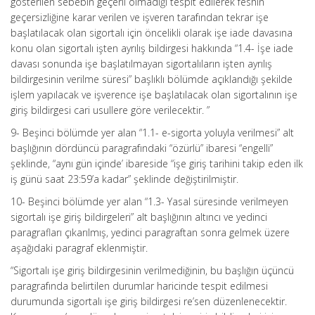
gösterilen sebebin geçerli olmadığı tespit edilerek feshin
geçersizliğine karar verilen ve işveren tarafından tekrar işe
başlatılacak olan sigortalı için öncelikli olarak işe iade davasına
konu olan sigortalı işten ayrılış bildirgesi hakkında “1.4- İşe iade
davası sonunda işe başlatılmayan sigortalıların işten ayrılış
bildirgesinin verilme süresi” başlıklı bölümde açıklandığı şekilde
işlem yapılacak ve işverence işe başlatılacak olan sigortalının işe
giriş bildirgesi cari usullere göre verilecektir. ”
9- Beşinci bölümde yer alan “1.1- e-sigorta yoluyla verilmesi” alt
başlığının dördüncü paragrafındaki “özürlü” ibaresi “engelli”
şeklinde, “aynı gün içinde’ ibareside “işe giriş tarihini takip eden ilk
iş günü saat 23:59’a kadar” şeklinde değiştirilmiştir.
10- Beşinci bölümde yer alan “1.3- Yasal süresinde verilmeyen
sigortalı işe giriş bildirgeleri” alt başlığının altıncı ve yedinci
paragrafları çıkarılmış, yedinci paragraftan sonra gelmek üzere
aşağıdaki paragraf eklenmiştir.
“Sigortalı işe giriş bildirgesinin verilmediğinin, bu başlığın üçüncü
paragrafında belirtilen durumlar haricinde tespit edilmesi
durumunda sigortalı işe giriş bildirgesi re’sen düzenlenecektir.