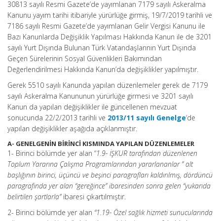
30813 sayılı Resmi Gazete’de yayımlanan 7179 sayılı Askeralma
Kanunu yayım tarihi itibariyle yürürlüğe girmiş, 19/7/2019 tarihli ve
7186 sayılı Resmi Gazete’de yayımlanan Gelir Vergisi Kanunu ile
Bazı Kanunlarda Değişiklik Yapılması Hakkında Kanun ile de 3201
sayılı Yurt Dışında Bulunan Türk Vatandaşlarının Yurt Dışında
Geçen Sürelerinin Sosyal Güvenlikleri Bakımından
Değerlendirilmesi Hakkında Kanun’da değişiklikler yapılmıştır.
Gerek 5510 sayılı Kanunda yapılan düzenlemeler gerek de 7179
sayılı Askeralma Kanununun yürürlüğe girmesi ve 3201 sayılı
Kanun da yapılan değişiklikler ile güncellenen mevzuat
sonucunda 22/2/2013 tarihli ve
2013/11 sayılı Genelge
‘de
yapılan değişiklikler aşağıda açıklanmıştır.
A- GENELGENİN BİRİNCİ KISMINDA YAPILAN DÜZENLEMELER
1- Birinci bölümde yer alan “
1.9- İŞKUR tarafından düzenlenen
Toplum Yararına Çalışma Programlarından yararlananlar ” alt
başlığının birinci, üçüncü ve beşinci paragrafları kaldırılmış, dördüncü
paragrafında yer alan “gereğince” ibaresinden sonra gelen “yukarıda
belirtilen şartlarla”
ibaresi çıkartılmıştır.
2- Birinci bölümde yer alan
“1.19- Özel sağlık hizmeti sunucularında