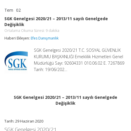
Tem
02
SGK
yorumlar kapalı
Genelgesi
SGK Genelgesi 2020/21 – 2013/11 sayılı Genelgede
2020/21
Değişiklik
–
2013/11
Ortalama Okuma Süresi:
9
dakika
sayılı
Haberi Ekleyen:
Efes Danışmanlık
Genelgede
Değişiklik
SGK Genelgesi 2020/21 T.C. SOSYAL GÜVENLİK
Ortalama
Okuma
KURUMU BAŞKANLIĞI Emeklilik Hizmetleri Genel
Süresi:
9
Müdürlüğü Sayı: 92604331 010.06.02 E. 7267869
dakika
Tarih: 19/06/202…
için
SGK Genelgesi 2020/21 – 2013/11 sayılı Genelgede
Değişiklik
Tarih: 29 Haziran 2020
SGK Genelgesi 2020/21