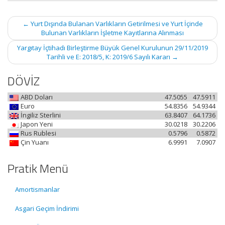
Post
←
Yurt Dışında Bulanan Varlıkların Getirilmesi ve Yurt İçinde
navigation
Bulunan Varlıkların İşletme Kayıtlarına Alınması
Yargıtay İçtihadı Birleştirme Büyük Genel Kurulunun 29/11/2019
Tarihli ve E: 2018/5, K: 2019/6 Sayılı Kararı
→
DÖVİZ
ABD Doları
47.5055
47.5911
Euro
54.8356
54.9344
İngiliz Sterlini
63.8407
64.1736
Japon Yeni
30.0218
30.2206
Rus Rublesi
0.5796
0.5872
Çin Yuanı
6.9991
7.0907
Pratik Menü
Amortismanlar
Asgari Geçim İndirimi