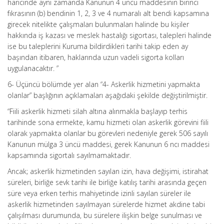
haricinde aynı zamanda Kanunun 4 üncü maddesinin birinci
fıkrasının (b) bendinin 1, 2, 3 ve 4 numaralı alt bendi kapsamına
girecek nitelikte çalışmaları bulunmaları halinde bu kişiler
hakkında iş kazası ve meslek hastalığı sigortası, talepleri halinde
ise bu taleplerini Kuruma bildirdikleri tarihi takip eden ay
başından itibaren, haklarında uzun vadeli sigorta kolları
uygulanacaktır. ”
6- Üçüncü bölümde yer alan “4- Askerlik hizmetini yapmakta
olanlar” başlığının açıklamaları aşağıdaki şekilde değiştirilmiştir.
“Fiili askerlik hizmeti silah altına alınmakla başlayıp terhis
tarihinde sona ermekte, kamu hizmeti olan askerlik görevini fiili
olarak yapmakta olanlar bu görevleri nedeniyle gerek 506 sayılı
Kanunun mülga 3 üncü maddesi, gerek Kanunun 6 ncı maddesi
kapsamında sigortalı sayılmamaktadır.
Ancak; askerlik hizmetinden sayılan izin, hava değişimi, istirahat
süreleri, birliğe sevk tarihi ile birliğe katılış tarihi arasında geçen
süre veya erken terhis mahiyetinde izinli sayılan süreler ile
askerlik hizmetinden sayılmayan sürelerde hizmet akdine tabi
çalışılması durumunda, bu sürelere ilişkin belge sunulması ve