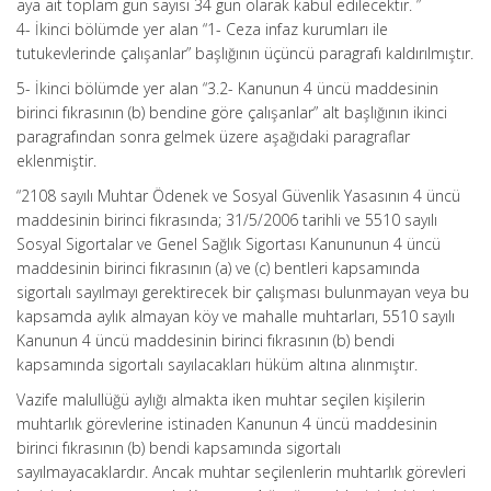
aya ait toplam gün sayısı 34 gün olarak kabul edilecektir. ”
4- İkinci bölümde yer alan “1- Ceza infaz kurumları ile
tutukevlerinde çalışanlar” başlığının üçüncü paragrafı kaldırılmıştır.
5- İkinci bölümde yer alan “3.2- Kanunun 4 üncü maddesinin
birinci fıkrasının (b) bendine göre çalışanlar” alt başlığının ikinci
paragrafından sonra gelmek üzere aşağıdaki paragraflar
eklenmiştir.
“2108 sayılı Muhtar Ödenek ve Sosyal Güvenlik Yasasının 4 üncü
maddesinin birinci fıkrasında; 31/5/2006 tarihli ve 5510 sayılı
Sosyal Sigortalar ve Genel Sağlık Sigortası Kanununun 4 üncü
maddesinin birinci fıkrasının (a) ve (c) bentleri kapsamında
sigortalı sayılmayı gerektirecek bir çalışması bulunmayan veya bu
kapsamda aylık almayan köy ve mahalle muhtarları, 5510 sayılı
Kanunun 4 üncü maddesinin birinci fıkrasının (b) bendi
kapsamında sigortalı sayılacakları hüküm altına alınmıştır.
Vazife malullüğü aylığı almakta iken muhtar seçilen kişilerin
muhtarlık görevlerine istinaden Kanunun 4 üncü maddesinin
birinci fıkrasının (b) bendi kapsamında sigortalı
sayılmayacaklardır. Ancak muhtar seçilenlerin muhtarlık görevleri