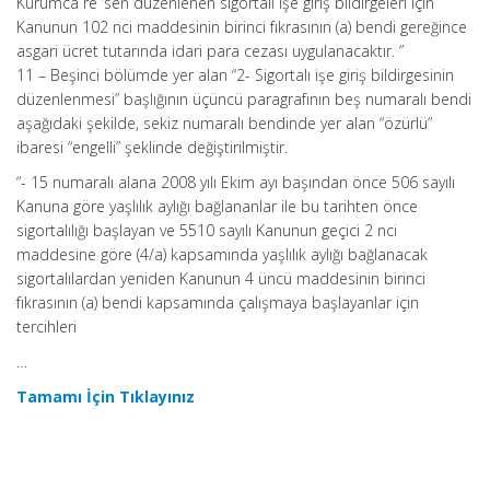
Kurumca re ’sen düzenlenen sigortalı işe giriş bildirgeleri için
Kanunun 102 nci maddesinin birinci fıkrasının (a) bendi gereğince
asgari ücret tutarında idari para cezası uygulanacaktır. ”
11 – Beşinci bölümde yer alan “2- Sigortalı işe giriş bildirgesinin
düzenlenmesi” başlığının üçüncü paragrafının beş numaralı bendi
aşağıdaki şekilde, sekiz numaralı bendinde yer alan “özürlü”
ibaresi “engelli” şeklinde değiştirilmiştir.
“- 15 numaralı alana 2008 yılı Ekim ayı başından önce 506 sayılı
Kanuna göre yaşlılık aylığı bağlananlar ile bu tarihten önce
sigortalılığı başlayan ve 5510 sayılı Kanunun geçici 2 nci
maddesine göre (4/a) kapsamında yaşlılık aylığı bağlanacak
sigortalılardan yeniden Kanunun 4 üncü maddesinin birinci
fıkrasının (a) bendi kapsamında çalışmaya başlayanlar için
tercihleri
…
Tamamı İçin Tıklayınız