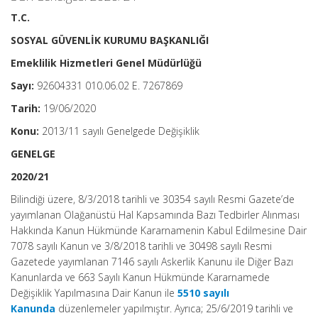
T.C.
SOSYAL GÜVENLİK KURUMU BAŞKANLIĞI
Emeklilik Hizmetleri Genel Müdürlüğü
Sayı:
92604331 010.06.02 E. 7267869
Tarih:
19/06/2020
Konu:
2013/11 sayılı Genelgede Değişiklik
GENELGE
2020/21
Bilindiği üzere, 8/3/2018 tarihli ve 30354 sayılı Resmi Gazete’de
yayımlanan Olağanüstü Hal Kapsamında Bazı Tedbirler Alınması
Hakkında Kanun Hükmünde Kararnamenin Kabul Edilmesine Dair
7078 sayılı Kanun ve 3/8/2018 tarihli ve 30498 sayılı Resmi
Gazetede yayımlanan 7146 sayılı Askerlik Kanunu ile Diğer Bazı
Kanunlarda ve 663 Sayılı Kanun Hükmünde Kararnamede
Değişiklik Yapılmasına Dair Kanun ile
5510 sayılı
Kanunda
düzenlemeler yapılmıştır. Ayrıca; 25/6/2019 tarihli ve