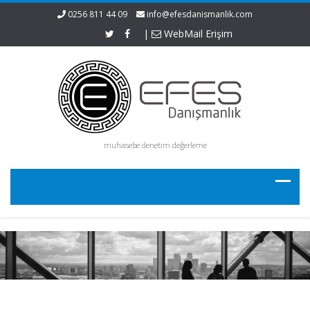
0256 811 44 09
info@efesdanismanlik.com
|
WebMail Erişim
muhasebe denetim değerleme