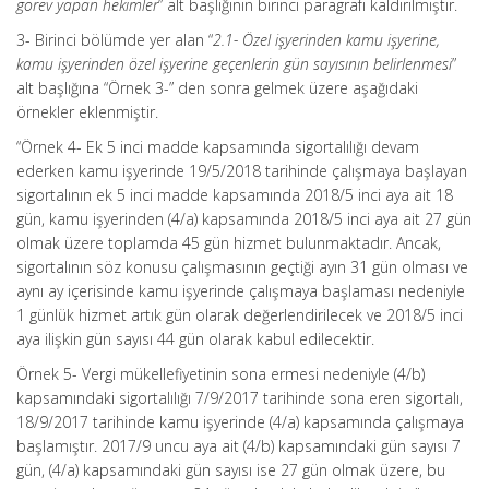
görev yapan hekimler
” alt başlığının birinci paragrafı kaldırılmıştır.
3- Birinci bölümde yer alan “
2.1- Özel işyerinden kamu işyerine,
kamu işyerinden özel işyerine geçenlerin gün sayısının belirlenmesi
”
alt başlığına “Örnek 3-” den sonra gelmek üzere aşağıdaki
örnekler eklenmiştir.
“Örnek 4- Ek 5 inci madde kapsamında sigortalılığı devam
ederken kamu işyerinde 19/5/2018 tarihinde çalışmaya başlayan
sigortalının ek 5 inci madde kapsamında 2018/5 inci aya ait 18
gün, kamu işyerinden (4/a) kapsamında 2018/5 inci aya ait 27 gün
olmak üzere toplamda 45 gün hizmet bulunmaktadır. Ancak,
sigortalının söz konusu çalışmasının geçtiği ayın 31 gün olması ve
aynı ay içerisinde kamu işyerinde çalışmaya başlaması nedeniyle
1 günlük hizmet artık gün olarak değerlendirilecek ve 2018/5 inci
aya ilişkin gün sayısı 44 gün olarak kabul edilecektir.
Örnek 5- Vergi mükellefiyetinin sona ermesi nedeniyle (4/b)
kapsamındaki sigortalılığı 7/9/2017 tarihinde sona eren sigortalı,
18/9/2017 tarihinde kamu işyerinde (4/a) kapsamında çalışmaya
başlamıştır. 2017/9 uncu aya ait (4/b) kapsamındaki gün sayısı 7
gün, (4/a) kapsamındaki gün sayısı ise 27 gün olmak üzere, bu