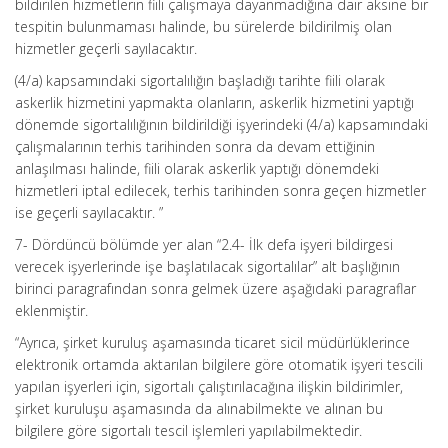
bildirilen hizmetlerin fiili çalışmaya dayanmadığına dair aksine bir
tespitin bulunmaması halinde, bu sürelerde bildirilmiş olan
hizmetler geçerli sayılacaktır.
(4/a) kapsamındaki sigortalılığın başladığı tarihte fiili olarak
askerlik hizmetini yapmakta olanların, askerlik hizmetini yaptığı
dönemde sigortalılığının bildirildiği işyerindeki (4/a) kapsamındaki
çalışmalarının terhis tarihinden sonra da devam ettiğinin
anlaşılması halinde, fiili olarak askerlik yaptığı dönemdeki
hizmetleri iptal edilecek, terhis tarihinden sonra geçen hizmetler
ise geçerli sayılacaktır. ”
7- Dördüncü bölümde yer alan “2.4- İlk defa işyeri bildirgesi
verecek işyerlerinde işe başlatılacak sigortalılar” alt başlığının
birinci paragrafından sonra gelmek üzere aşağıdaki paragraflar
eklenmiştir.
“Ayrıca, şirket kuruluş aşamasında ticaret sicil müdürlüklerince
elektronik ortamda aktarılan bilgilere göre otomatik işyeri tescili
yapılan işyerleri için, sigortalı çalıştırılacağına ilişkin bildirimler,
şirket kuruluşu aşamasında da alınabilmekte ve alınan bu
bilgilere göre sigortalı tescil işlemleri yapılabilmektedir.