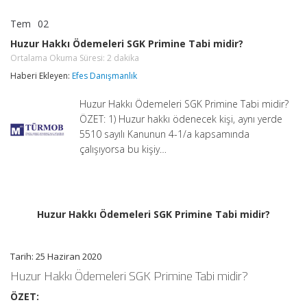
Tem
02
Huzur
yorumlar kapalı
Hakkı
Huzur Hakkı Ödemeleri SGK Primine Tabi midir?
Ödemeleri
Ortalama Okuma Süresi:
2
dakika
SGK
Primine
Haberi Ekleyen:
Efes Danışmanlık
Tabi
midir?
Huzur Hakkı Ödemeleri SGK Primine Tabi midir?
Ortalama
Okuma
ÖZET: 1) Huzur hakkı ödenecek kişi, aynı yerde
Süresi:
2
5510 sayılı Kanunun 4-1/a kapsamında
dakika
çalışıyorsa bu kişiy…
için
Huzur Hakkı Ödemeleri SGK Primine Tabi midir?
Tarih: 25 Haziran 2020
Huzur Hakkı Ödemeleri SGK Primine Tabi midir?
ÖZET: