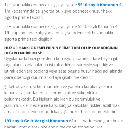
1) Huzur hakkı ödenecek kişi, aynı yerde
5510 sayılı Kanunun
4-
1/a kapsamında çalışıyorsa bu kişiye ödenecek huzur hakkı
sigorta prime tabidir.
2) Huzur hakkı ödenecek kişi, aynı yerde 5510 sayılı Kanunun 4-
1/b kapsamında çalışıyorsa bu kişiye ödenecek huzur hakkı
sigorta prime tabi değildir.
HUZUR HAKKI ÖDEMELERİNİN PRİME TABİ OLUP OLMADIĞININ
DEĞERLENDİRİLMESİ:
Uygulamada bazı görevlerin komisyon, komite, idare heyeti gibi
organların toplantılarına iştirak edilmek suretiyle yapıldığı ve
iştirak edenlere toplantı veya saat başına huzur hakkı adı altında
para ödendiği durumlar ortaya çıkabilmektedir.
Şirket ortakları, şirket müdürleri ve yönetim kurulu üyelerinin
kanunlar açısından belirli sorumluluk ve yükümlülük
bulunmaktadır. Bu kişilerin aldıkları bu sorumluluk ve
yükümlülükler nedeni ile karşı karşıya kaldıkları riskleri azaltmak
amacı ile belirlenen maddi karşılığa huzur hakkı denmektedir.
193 sayılı Gelir Vergisi Kanunun
61’inci maddesine göre huzur
hakları ücret olarak nitelendirilmekte ve stopaj yoluyla