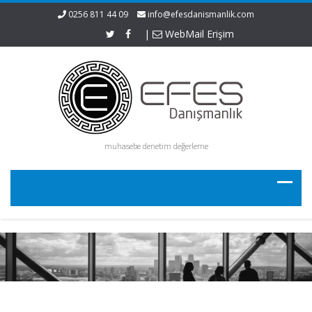
0256 811 44 09
info@efesdanismanlik.com
|
WebMail Erişim
muhasebe denetim değerleme