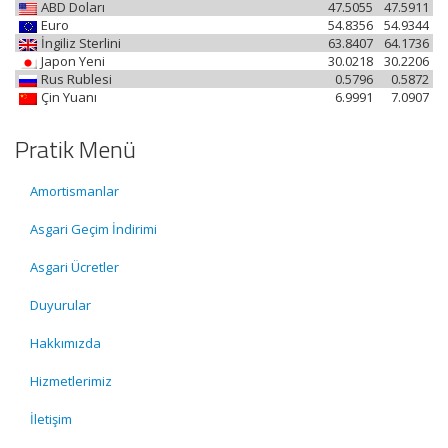
ABD Doları
47.5055
47.5911
Euro
54.8356
54.9344
İngiliz Sterlini
63.8407
64.1736
Japon Yeni
30.0218
30.2206
Rus Rublesi
0.5796
0.5872
Çin Yuanı
6.9991
7.0907
Pratik Menü
Amortismanlar
Asgari Geçim İndirimi
Asgari Ücretler
Duyurular
Hakkımızda
Hizmetlerimiz
İletişim