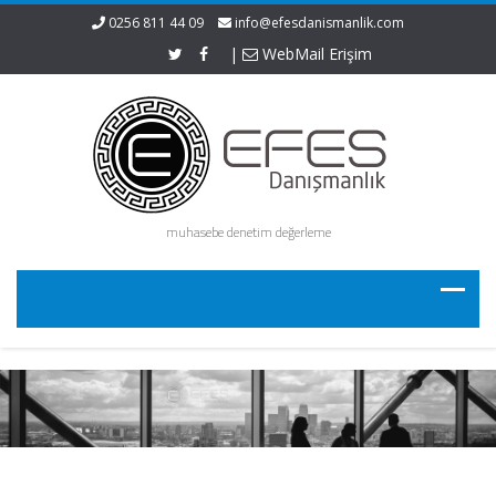
0256 811 44 09
info@efesdanismanlik.com
|
WebMail Erişim
muhasebe denetim değerleme