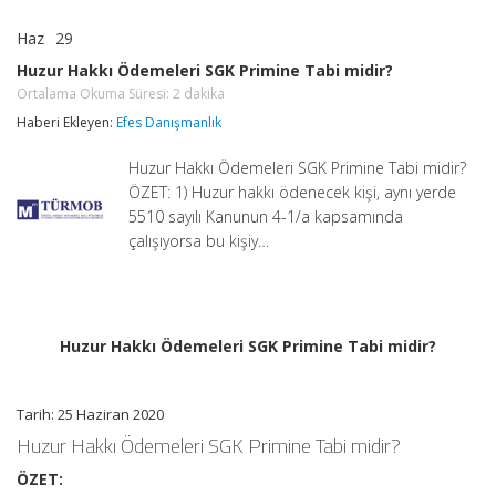
Haz
29
Huzur
yorumlar kapalı
Hakkı
Huzur Hakkı Ödemeleri SGK Primine Tabi midir?
Ödemeleri
Ortalama Okuma Süresi:
2
dakika
SGK
Primine
Haberi Ekleyen:
Efes Danışmanlık
Tabi
midir?
Huzur Hakkı Ödemeleri SGK Primine Tabi midir?
Ortalama
Okuma
ÖZET: 1) Huzur hakkı ödenecek kişi, aynı yerde
Süresi:
2
5510 sayılı Kanunun 4-1/a kapsamında
dakika
çalışıyorsa bu kişiy…
için
Huzur Hakkı Ödemeleri SGK Primine Tabi midir?
Tarih: 25 Haziran 2020
Huzur Hakkı Ödemeleri SGK Primine Tabi midir?
ÖZET: