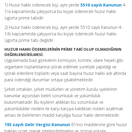
1) Huzur hakkı ödenecek kişi, aynı yerde
5510 sayılı Kanunun
4-
1/a kapsamında çalışıyorsa bu kişiye ödenecek huzur hakkı
sigorta prime tabidir.
2) Huzur hakkı ödenecek kişi, aynı yerde 5510 sayılı Kanunun 4-
1/b kapsamında çalışıyorsa bu kişiye ödenecek huzur hakkı
sigorta prime tabi değildir.
HUZUR HAKKI ÖDEMELERİNİN PRİME TABİ OLUP OLMADIĞININ
DEĞERLENDİRİLMESİ:
Uygulamada bazı görevlerin komisyon, komite, idare heyeti gibi
organların toplantılarına iştirak edilmek suretiyle yapıldığı ve
iştirak edenlere toplantı veya saat başına huzur hakkı adı altında
para ödendiği durumlar ortaya çıkabilmektedir.
Şirket ortakları, şirket müdürleri ve yönetim kurulu üyelerinin
kanunlar açısından belirli sorumluluk ve yükümlülük
bulunmaktadır. Bu kişilerin aldıkları bu sorumluluk ve
yükümlülükler nedeni ile karşı karşıya kaldıkları riskleri azaltmak
amacı ile belirlenen maddi karşılığa huzur hakkı denmektedir.
193 sayılı Gelir Vergisi Kanunun
61’inci maddesine göre huzur
hakları ücret olarak nitelendirilmekte ve stopaj yoluyla