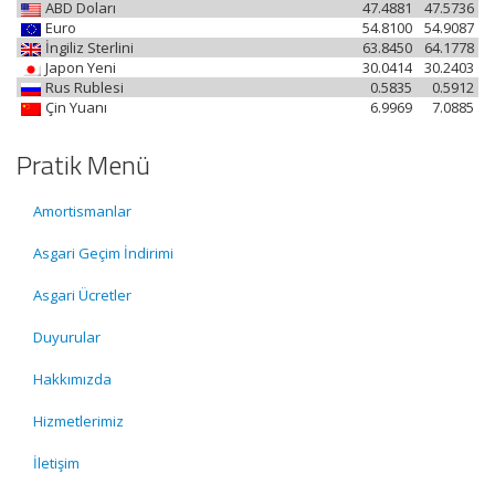
ABD Doları
47.4881
47.5736
Euro
54.8100
54.9087
İngiliz Sterlini
63.8450
64.1778
Japon Yeni
30.0414
30.2403
Rus Rublesi
0.5835
0.5912
Çin Yuanı
6.9969
7.0885
Pratik Menü
Amortismanlar
Asgari Geçim İndirimi
Asgari Ücretler
Duyurular
Hakkımızda
Hizmetlerimiz
İletişim