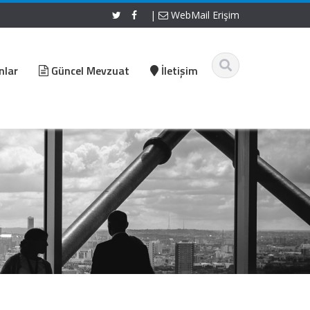
|
WebMail Erişim
nlar
Güncel Mevzuat
İletişim