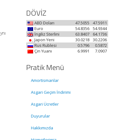
DÖVİZ
ABD Doları
47.5055
47.5911
Euro
54.8356
54.9344
ynı
İngiliz Sterlini
63.8407
64.1736
Japon Yeni
30.0218
30.2206
Rus Rublesi
0.5796
0.5872
Çin Yuanı
6.9991
7.0907
Pratik Menü
Amortismanlar
Asgari Geçim İndirimi
Asgari Ücretler
Duyurular
e
Hakkımızda
Hizmetlerimiz