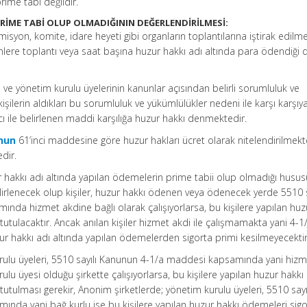
ime tabi değildir.
RİME TABİ OLUP OLMADIĞININ DEĞERLENDİRİLMESİ:
syon, komite, idare heyeti gibi organların toplantılarına iştirak edilm
edenlere toplantı veya saat başına huzur hakkı adı altında para ödendiği
ri ve yönetim kurulu üyelerinin kanunlar açısından belirli sorumluluk ve
şilerin aldıkları bu sorumluluk ve yükümlülükler nedeni ile karşı karşıy
cı ile belirlenen maddi karşılığa huzur hakkı denmektedir.
unun
61’inci maddesine göre huzur hakları ücret olarak nitelendirilmekt
edir.
 hakkı adı altında yapılan ödemelerin prime tabii olup olmadığı husus
elirlenecek olup kişiler, huzur hakkı ödenen veya ödenecek yerde 5510 s
da hizmet akdine bağlı olarak çalışıyorlarsa, bu kişilere yapılan huz
tutulacaktır. Ancak anılan kişiler hizmet akdi ile çalışmamakta yani 4-1
ur hakkı adı altında yapılan ödemelerden sigorta primi kesilmeyecektir
rulu üyeleri, 5510 sayılı Kanunun 4-1/a maddesi kapsamında yani hiz
ulu üyesi olduğu şirkette çalışıyorlarsa, bu kişilere yapılan huzur hakkı
utulması gerekir, Anonim şirketlerde; yönetim kurulu üyeleri, 5510 sayı
da yani bağ kurlu ise bu kişilere yapılan huzur hakkı ödemeleri sigo