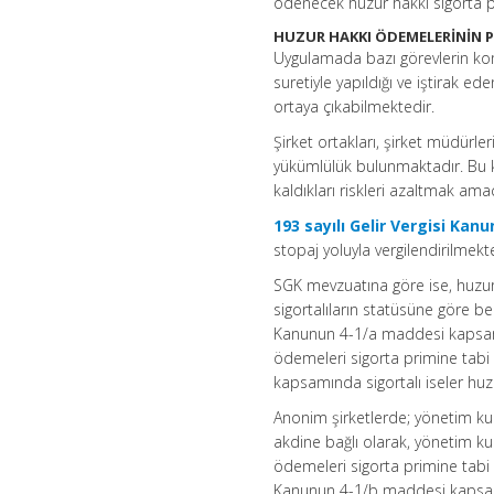
ödenecek huzur hakkı sigorta pr
HUZUR HAKKI ÖDEMELERİNİN P
Uygulamada bazı görevlerin komi
suretiyle yapıldığı ve iştirak 
ortaya çıkabilmektedir.
Şirket ortakları, şirket müdürle
yükümlülük bulunmaktadır. Bu ki
kaldıkları riskleri azaltmak ama
193 sayılı Gelir Vergisi Kan
stopaj yoluyla vergilendirilmekt
SGK mevzuatına göre ise, huzur
sigortalıların statüsüne göre b
Kanunun 4-1/a maddesi kapsamın
ödemeleri sigorta primine tabi 
kapsamında sigortalı iseler huz
Anonim şirketlerde; yönetim ku
akdine bağlı olarak, yönetim kur
ödemeleri sigorta primine tabi t
Kanunun 4-1/b maddesi kapsamın