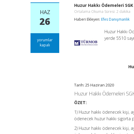
Huzur Hakkı Ödemeleri SGK 
HAZ
Ortalama Okuma Süresi:
2
dakika
26
Haberi Ekleyen:
Efes Danışmanlık
Huzur Hakkı Öde
yerde 5510 sayı
Huzur
yorumlar
Hakkı
kapalı
Ödemeleri
SGK
Primine
Tabi
Hu
midir?
Ortalama
Okuma
Süresi:
Tarih: 25 Haziran 2020
2
dakika
Huzur Hakkı Ödemeleri SGK
için
ÖZET:
1) Huzur hakkı ödenecek kişi, 
ödenecek huzur hakkı sigorta p
2) Huzur hakkı ödenecek kişi, a