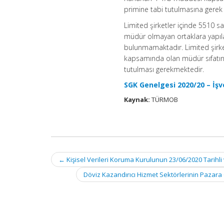
primine tabi tutulmasına gere
Limited şirketler içinde 5510 
müdür olmayan ortaklara yapıla
bulunmamaktadır. Limited şirket
kapsamında olan müdür sıfatına
tutulması gerekmektedir.
SGK Genelgesi 2020/20 – İşv
Kaynak:
TÜRMOB
Post
←
Kişisel Verileri Koruma Kurulunun 23/06/2020 Tarihli 
navigation
Döviz Kazandırıcı Hizmet Sektörlerinin Pazara G