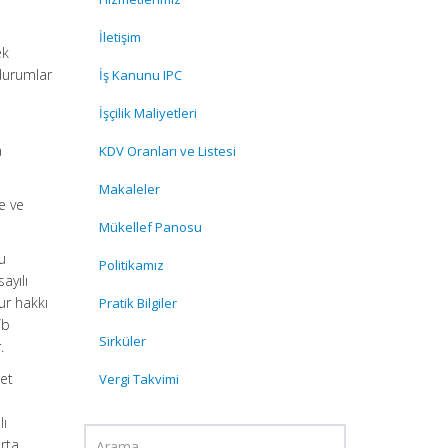
İletişim
ek
 durumlar
İş Kanunu IPC
İşçilik Maliyetleri
a
KDV Oranları ve Listesi
Makaleler
e ve
Mükellef Panosu
u
Politikamız
ayılı
ur hakkı
Pratik Bilgiler
/b
Sirküler
.
met
Vergi Takvimi
lı
rta