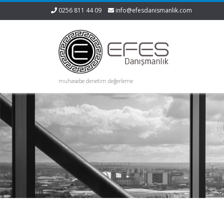
0256 811 44 09
info@efesdanismanlik.com
muhasebe denetim değerleme