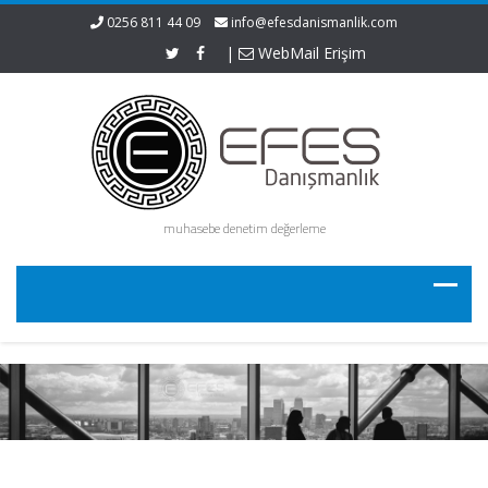
0256 811 44 09
info@efesdanismanlik.com
|
WebMail Erişim
muhasebe denetim değerleme