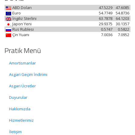
ABD Doları
47.5229
47.6085
Euro
54.7749
54.8736
İngiliz Sterlini
63.7878
64.1203
Japon Yeni
29.9375
30.1357
Rus Rublesi
0.5747
0.5822
Çin Yuanı
7.0036
7.0952
Pratik Menü
Amortismanlar
Asgari Geçim İndirimi
Asgari Ücretler
Duyurular
Hakkımızda
Hizmetlerimiz
İletişim