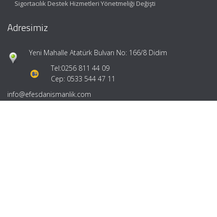
Sigortacılık Destek Hizmetleri Yönetmeliği Değişti
Adresimiz
Yeni Mahalle Atatürk Bulvarı No: 166/8 Didim
Tel:
0256 811 44 09
Cep: 0533 544 47 11
info@efesdanismanlik.com
Hızlı Menü
Ana Sayfa
Hakkımızda
Hizmetlerimiz
Güncel Mevzuat
İletişim
Mevzuat: Alomaliye.com
|
ABACIPARK
Web Hosting