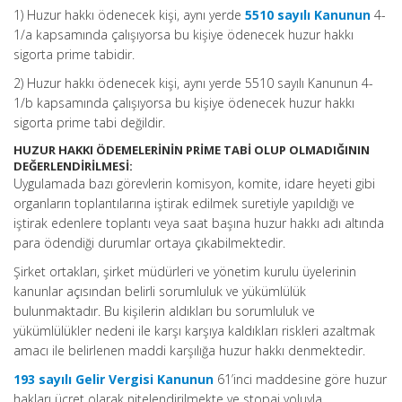
1) Huzur hakkı ödenecek kişi, aynı yerde
5510 sayılı Kanunun
4-
1/a kapsamında çalışıyorsa bu kişiye ödenecek huzur hakkı
sigorta prime tabidir.
2) Huzur hakkı ödenecek kişi, aynı yerde 5510 sayılı Kanunun 4-
1/b kapsamında çalışıyorsa bu kişiye ödenecek huzur hakkı
sigorta prime tabi değildir.
HUZUR HAKKI ÖDEMELERİNİN PRİME TABİ OLUP OLMADIĞININ
DEĞERLENDİRİLMESİ:
Uygulamada bazı görevlerin komisyon, komite, idare heyeti gibi
organların toplantılarına iştirak edilmek suretiyle yapıldığı ve
iştirak edenlere toplantı veya saat başına huzur hakkı adı altında
para ödendiği durumlar ortaya çıkabilmektedir.
Şirket ortakları, şirket müdürleri ve yönetim kurulu üyelerinin
kanunlar açısından belirli sorumluluk ve yükümlülük
bulunmaktadır. Bu kişilerin aldıkları bu sorumluluk ve
yükümlülükler nedeni ile karşı karşıya kaldıkları riskleri azaltmak
amacı ile belirlenen maddi karşılığa huzur hakkı denmektedir.
193 sayılı Gelir Vergisi Kanunun
61’inci maddesine göre huzur
hakları ücret olarak nitelendirilmekte ve stopaj yoluyla