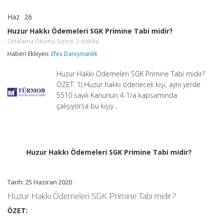
Haz
26
Huzur
yorumlar kapalı
Hakkı
Huzur Hakkı Ödemeleri SGK Primine Tabi midir?
Ödemeleri
Ortalama Okuma Süresi:
2
dakika
SGK
Primine
Haberi Ekleyen:
Efes Danışmanlık
Tabi
midir?
Huzur Hakkı Ödemeleri SGK Primine Tabi midir?
Ortalama
Okuma
ÖZET: 1) Huzur hakkı ödenecek kişi, aynı yerde
Süresi:
2
5510 sayılı Kanunun 4-1/a kapsamında
dakika
çalışıyorsa bu kişiy…
için
Huzur Hakkı Ödemeleri SGK Primine Tabi midir?
Tarih: 25 Haziran 2020
Huzur Hakkı Ödemeleri SGK Primine Tabi midir?
ÖZET: