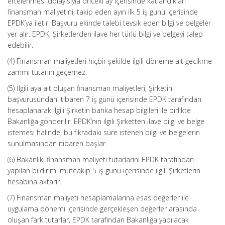
ertelenmesi dolayısıyla önceki ay içerisinde katlandıkları
finansman maliyetini, takip eden ayın ilk 5 iş günü içerisinde
EPDK’ya iletir. Başvuru ekinde talebi tevsik eden bilgi ve belgeler
yer alır. EPDK, Şirketlerden ilave her türlü bilgi ve belgeyi talep
edebilir.
(4) Finansman maliyetleri hiçbir şekilde ilgili döneme ait gecikme
zammı tutarını geçemez.
(5) İlgili aya ait oluşan finansman maliyetleri, Şirketin
başvurusundan itibaren 7 iş günü içerisinde EPDK tarafından
hesaplanarak ilgili Şirketin banka hesap bilgileri ile birlikte
Bakanlığa gönderilir. EPDK’nın ilgili Şirketten ilave bilgi ve belge
istemesi halinde, bu fıkradaki süre istenen bilgi ve belgelerin
sunulmasından itibaren başlar.
(6) Bakanlık, finansman maliyeti tutarlarını EPDK tarafından
yapılan bildirimi müteakip 5 iş günü içerisinde ilgili Şirketlerin
hesabına aktarır.
(7) Finansman maliyeti hesaplamalarına esas değerler ile
uygulama dönemi içerisinde gerçekleşen değerler arasında
oluşan fark tutarlar, EPDK tarafından Bakanlığa yapılacak