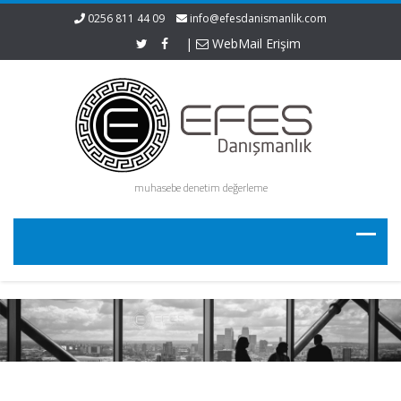
0256 811 44 09
info@efesdanismanlik.com
|
WebMail Erişim
muhasebe denetim değerleme