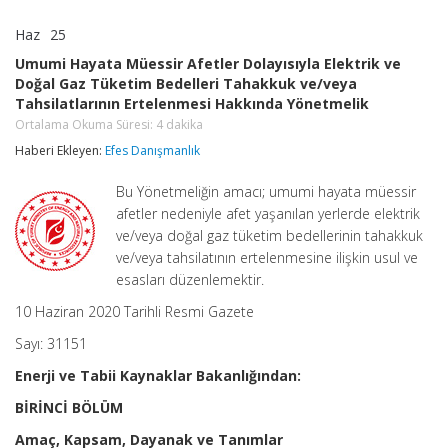
Haz
25
Umumi
yorumlar kapalı
Hayata
Umumi Hayata Müessir Afetler Dolayısıyla Elektrik ve
Müessir
Doğal Gaz Tüketim Bedelleri Tahakkuk ve/veya
Afetler
Tahsilatlarının Ertelenmesi Hakkında Yönetmelik
Dolayısıyla
Elektrik
Ortalama Okuma Süresi:
4
dakika
ve
Haberi Ekleyen:
Efes Danışmanlık
Doğal
Gaz
Tüketim
Bu Yönetmeliğin amacı; umumi hayata müessir
Bedelleri
afetler nedeniyle afet yaşanılan yerlerde elektrik
Tahakkuk
ve/veya doğal gaz tüketim bedellerinin tahakkuk
ve/veya
Tahsilatlarının
ve/veya tahsilatının ertelenmesine ilişkin usul ve
Ertelenmesi
esasları düzenlemektir.
Hakkında
Yönetmelik
10 Haziran 2020 Tarihli Resmi Gazete
Ortalama
Okuma
Sayı: 31151
Süresi:
4
dakika
Enerji ve Tabii Kaynaklar Bakanlığından:
için
BİRİNCİ BÖLÜM
Amaç, Kapsam, Dayanak ve Tanımlar