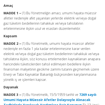
Amaç
MADDE 1 –
(1) Bu Yönetmeliğin amacı; umumi hayata müessir
afetler nedeniyle afet yaşanılan yerlerde elektrik ve/veya doğal
gaz tüketim bedellerinin tahakkuk ve/veya tahsilatının
ertelenmesine ilişkin usul ve esasları düzenlemektir.
Kapsam
MADDE 2 –
(1) Bu Yönetmelik, umumi hayata müessir afetler
nedeniyle en fazla 1 yıla kadar ertelenmesine karar verilen
elektrik ve/veya doğal gaz tüketim bedellerinin tahakkuk ve/veya
tahsilatına ilişkin, söz konusu ertelemeden kaynaklanan anapara
haricindeki tüketicilerden tahsil edilmeyen bedellere ilişkin
finansman maliyetinin gecikme zammı tutarını geçmemek üzere
Enerji ve Tabii Kaynaklar Bakanlığı bütçesinden karşılanmasına
yönelik iş ve işlemleri kapsar.
Dayanak
MADDE 3 –
(1) Bu Yönetmelik, 15/5/1959 tarihli ve
7269 sayılı
Umumi Hayata Müessir Afetler Dolayısıyle Alınacak
Tedbirlerle Yapılacak Yardımlara Dair Kanunun
Ek 13 üncü