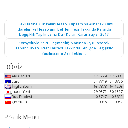
Post
←
Tek Hazine Kurumlar Hesabı Kapsamına Alınacak Kamu
navigation
İdareleri ve Hesapların Belirlenmesi Hakkında Kararda
Değişiklik Yapılmasına Dair Karar (Karar Sayısı: 2649)
Karayoluyla Yolcu Taşımacılığı Alanında Uygulanacak
Taban/Tavan Ücret Tarifesi Hakkında Tebliğde Değişiklik
Yapılmasına Dair Tebliğ
→
DÖVİZ
ABD Doları
47.5229
47.6085
Euro
54.7749
54.8736
İngiliz Sterlini
63.7878
64.1203
Japon Yeni
29.9375
30.1357
Rus Rublesi
0.5747
0.5822
Çin Yuanı
7.0036
7.0952
Pratik Menü