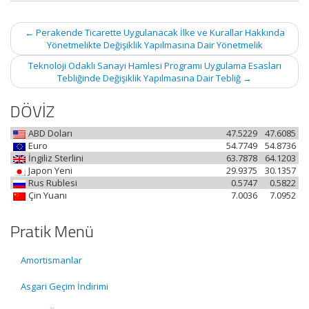
Post
←
Perakende Ticarette Uygulanacak İlke ve Kurallar Hakkında
navigation
Yönetmelikte Değişiklik Yapılmasına Dair Yönetmelik
Teknoloji Odaklı Sanayi Hamlesi Programı Uygulama Esasları
Tebliğinde Değişiklik Yapılmasına Dair Tebliğ
→
DÖVİZ
ABD Doları
47.5229
47.6085
Euro
54.7749
54.8736
İngiliz Sterlini
63.7878
64.1203
Japon Yeni
29.9375
30.1357
Rus Rublesi
0.5747
0.5822
Çin Yuanı
7.0036
7.0952
Pratik Menü
Amortismanlar
Asgari Geçim İndirimi