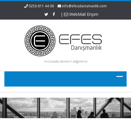
0256 811 44 09
info@efesdanismanlik.com
|
WebMail Erişim
muhasebe denetim değerleme