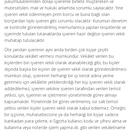
yükümlülüklerinden dolayı işverenle birlikte müştereken ve
müteselsilen, mali ve hukuki anlamda sorumlu sayılacaktır. Yine
işveren vekili ödenmeyen prim borcu ve buna bağlı olan
borçlardan tıpkı işveren gibi sorumlu olacaktır. Kurumun denetim
ve kontrolle görevlendirilmiş memurlarınca yapılan tespitlerde ve
işyerinde tutulan tutanaklarda işveren hazır değilse işveren vekili
muhatap tutulacaktır.
Öte yandan işverenin aynı anda birden çok kişiye çeşitli
konularda vekâlet vermesi mümkündür. Vekâlet verilen bu
kişilerden biri işveren vekili olarak atanabileceği gibi, bu kişiler
dışında başka bir kişinin de işveren vekili olarak görevlendirilmesi
mümkün olup, işverenin herhangi bir işi kendi adına yerine
getirmesi için vekâletle yetkilendirdiği her kişi işveren vekili olarak
addedilemez, işveren vekiline işveren tarafından verilen temsil
yetkisi; işin, işyerinin ve işletmenin yönetiminde görev almayı
kapsamalıdır. Yönetimde bir görev verilmemiş ise salt temsil
yetkisi verilen kişiler işveren vekili olarak kabul edilemez. Örneğin;
bir işçisine, muhasebecisine ya da herhangi bir kişiye sadece
bankadan para çekme, e-Sigorta kullanıcı kodu ve şifresi alma ve
kullanma veya noterde işlem yapma vb. gibi verilen vekâletname