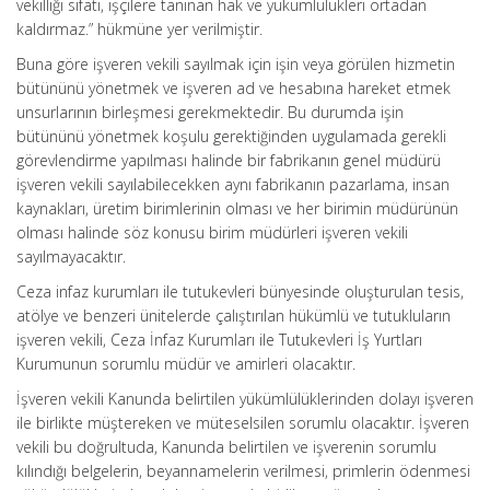
vekilliği sıfatı, işçilere tanınan hak ve yükümlülükleri ortadan
kaldırmaz.” hükmüne yer verilmiştir.
Buna göre işveren vekili sayılmak için işin veya görülen hizmetin
bütününü yönetmek ve işveren ad ve hesabına hareket etmek
unsurlarının birleşmesi gerekmektedir. Bu durumda işin
bütününü yönetmek koşulu gerektiğinden uygulamada gerekli
görevlendirme yapılması halinde bir fabrikanın genel müdürü
işveren vekili sayılabilecekken aynı fabrikanın pazarlama, insan
kaynakları, üretim birimlerinin olması ve her birimin müdürünün
olması halinde söz konusu birim müdürleri işveren vekili
sayılmayacaktır.
Ceza infaz kurumları ile tutukevleri bünyesinde oluşturulan tesis,
atölye ve benzeri ünitelerde çalıştırılan hükümlü ve tutukluların
işveren vekili, Ceza İnfaz Kurumları ile Tutukevleri İş Yurtları
Kurumunun sorumlu müdür ve amirleri olacaktır.
İşveren vekili Kanunda belirtilen yükümlülüklerinden dolayı işveren
ile birlikte müştereken ve müteselsilen sorumlu olacaktır. İşveren
vekili bu doğrultuda, Kanunda belirtilen ve işverenin sorumlu
kılındığı belgelerin, beyannamelerin verilmesi, primlerin ödenmesi