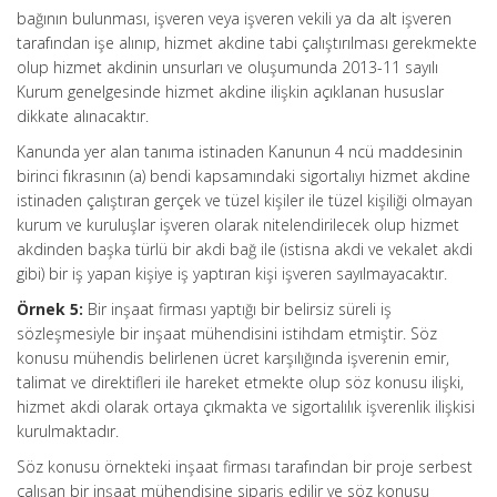
bağının bulunması, işveren veya işveren vekili ya da alt işveren
tarafından işe alınıp, hizmet akdine tabi çalıştırılması gerekmekte
olup hizmet akdinin unsurları ve oluşumunda 2013-11 sayılı
Kurum genelgesinde hizmet akdine ilişkin açıklanan hususlar
dikkate alınacaktır.
Kanunda yer alan tanıma istinaden Kanunun 4 ncü maddesinin
birinci fıkrasının (a) bendi kapsamındaki sigortalıyı hizmet akdine
istinaden çalıştıran gerçek ve tüzel kişiler ile tüzel kişiliği olmayan
kurum ve kuruluşlar işveren olarak nitelendirilecek olup hizmet
akdinden başka türlü bir akdi bağ ile (istisna akdi ve vekalet akdi
gibi) bir iş yapan kişiye iş yaptıran kişi işveren sayılmayacaktır.
Örnek 5:
Bir inşaat firması yaptığı bir belirsiz süreli iş
sözleşmesiyle bir inşaat mühendisini istihdam etmiştir. Söz
konusu mühendis belirlenen ücret karşılığında işverenin emir,
talimat ve direktifleri ile hareket etmekte olup söz konusu ilişki,
hizmet akdi olarak ortaya çıkmakta ve sigortalılık işverenlik ilişkisi
kurulmaktadır.
Söz konusu örnekteki inşaat firması tarafından bir proje serbest
çalışan bir inşaat mühendisine sipariş edilir ve söz konusu