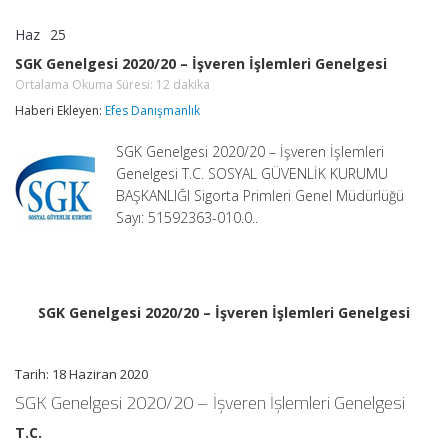
Haz
25
SGK
yorumlar kapalı
Genelgesi
SGK Genelgesi 2020/20 – İşveren İşlemleri Genelgesi
2020/20
Ortalama Okuma Süresi:
12
dakika
–
İşveren
Haberi Ekleyen:
Efes Danışmanlık
İşlemleri
Genelgesi
SGK Genelgesi 2020/20 – İşveren İşlemleri
Ortalama
Okuma
Genelgesi T.C. SOSYAL GÜVENLİK KURUMU
Süresi:
12
BAŞKANLIĞI Sigorta Primleri Genel Müdürlüğü
dakika
Sayı: 51592363-010.0..
için
SGK Genelgesi 2020/20 – İşveren İşlemleri Genelgesi
Tarih: 18 Haziran 2020
SGK Genelgesi 2020/20 – İşveren İşlemleri Genelgesi
T.C.