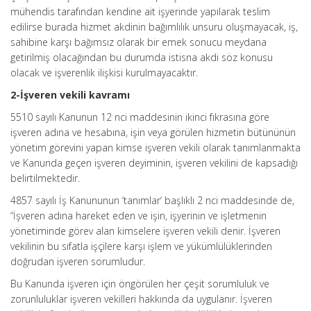
mühendis tarafından kendine ait işyerinde yapılarak teslim
edilirse burada hizmet akdinin bağımlılık unsuru oluşmayacak, iş,
sahibine karşı bağımsız olarak bir emek sonucu meydana
getirilmiş olacağından bu durumda istisna akdi söz konusu
olacak ve işverenlik ilişkisi kurulmayacaktır.
2-İşveren vekili kavramı
5510 sayılı Kanunun 12 nci maddesinin ikinci fıkrasına göre
işveren adına ve hesabına, işin veya görülen hizmetin bütününün
yönetim görevini yapan kimse işveren vekili olarak tanımlanmakta
ve Kanunda geçen işveren deyiminin, işveren vekilini de kapsadığı
belirtilmektedir.
4857 sayılı İş Kanununun ‘tanımlar’ başlıklı 2 nci maddesinde de,
“İşveren adına hareket eden ve işin, işyerinin ve işletmenin
yönetiminde görev alan kimselere işveren vekili denir. İşveren
vekilinin bu sıfatla işçilere karşı işlem ve yükümlülüklerinden
doğrudan işveren sorumludur.
Bu Kanunda işveren için öngörülen her çeşit sorumluluk ve
zorunluluklar işveren vekilleri hakkında da uygulanır. İşveren