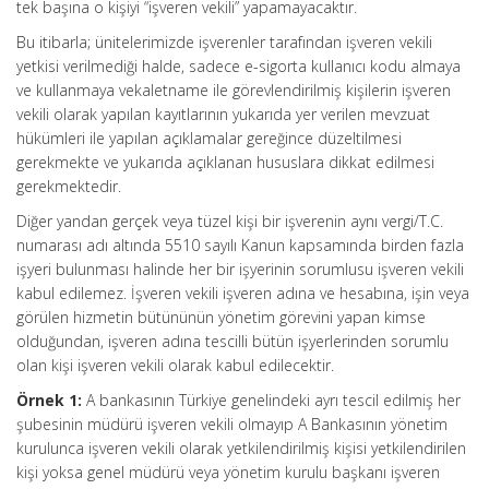
tek başına o kişiyi “işveren vekili” yapamayacaktır.
Bu itibarla; ünitelerimizde işverenler tarafından işveren vekili
yetkisi verilmediği halde, sadece e-sigorta kullanıcı kodu almaya
ve kullanmaya vekaletname ile görevlendirilmiş kişilerin işveren
vekili olarak yapılan kayıtlarının yukarıda yer verilen mevzuat
hükümleri ile yapılan açıklamalar gereğince düzeltilmesi
gerekmekte ve yukarıda açıklanan hususlara dikkat edilmesi
gerekmektedir.
Diğer yandan gerçek veya tüzel kişi bir işverenin aynı vergi/T.C.
numarası adı altında 5510 sayılı Kanun kapsamında birden fazla
işyeri bulunması halinde her bir işyerinin sorumlusu işveren vekili
kabul edilemez. İşveren vekili işveren adına ve hesabına, işin veya
görülen hizmetin bütününün yönetim görevini yapan kimse
olduğundan, işveren adına tescilli bütün işyerlerinden sorumlu
olan kişi işveren vekili olarak kabul edilecektir.
Örnek 1:
A bankasının Türkiye genelindeki ayrı tescil edilmiş her
şubesinin müdürü işveren vekili olmayıp A Bankasının yönetim
kurulunca işveren vekili olarak yetkilendirilmiş kişisi yetkilendirilen
kişi yoksa genel müdürü veya yönetim kurulu başkanı işveren