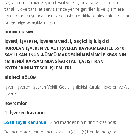
taşra birimlerimizde işyeri tescil ve e-sigorta servisleri ile prim
tahakkuk ve tahsilat servislerince yerine getirilen iş ve işlemlere
ilişkin olarak uyulacak usul ve esaslar ile dikkate alınacak hususlar
bu genelgede açıklanmıştır.
BİRİNCİ KISIM
İŞYERİ, İŞVEREN, İŞVEREN VEKİLİ, GEÇİCİ İŞ İLİŞKİSİ
KURULAN İŞVEREN VE ALT İŞVEREN KAVRAMLARI İLE 5510
SAYILI KANUNUN 4 ÜNCÜ MADDESİNİN BİRİNCİ FIKRASININ
(a) BENDİ KAPSAMINDA SİGORTALI ÇALIŞTIRAN
İŞYERLERİNİN TESCİL İŞLEMLERİ
BİRİNCİ BÖLÜM
İşyeri, İşveren, İşveren Vekili, Geçici İş İlişkisi Kurulan İşveren ve Alt
İşveren
Kavramlar
1- İşveren kavramı
5510 sayılı Kanunun
12 nci maddesinin birinci fıkrasında;
“4 üncü maddenin birinci fıkrasının (a) ve (c) bentlerine göre