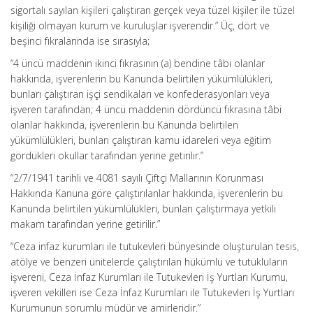
sigortalı sayılan kişileri çalıştıran gerçek veya tüzel kişiler ile tüzel
kişiliği olmayan kurum ve kuruluşlar işverendir.” Üç, dört ve
beşinci fıkralarında ise sırasıyla;
“4 üncü maddenin ikinci fıkrasının (a) bendine tâbi olanlar
hakkında, işverenlerin bu Kanunda belirtilen yükümlülükleri,
bunları çalıştıran işçi sendikaları ve konfederasyonları veya
işveren tarafından; 4 üncü maddenin dördüncü fıkrasına tâbi
olanlar hakkında, işverenlerin bu Kanunda belirtilen
yükümlülükleri, bunları çalıştıran kamu idareleri veya eğitim
gördükleri okullar tarafından yerine getirilir.”
“2/7/1941 tarihli ve 4081 sayılı Çiftçi Mallarının Korunması
Hakkında Kanuna göre çalıştırılanlar hakkında, işverenlerin bu
Kanunda belirtilen yükümlülükleri, bunları çalıştırmaya yetkili
makam tarafından yerine getirilir.”
“Ceza infaz kurumları ile tutukevleri bünyesinde oluşturulan tesis,
atölye ve benzeri ünitelerde çalıştırılan hükümlü ve tutukluların
işvereni, Ceza İnfaz Kurumları ile Tutukevleri İş Yurtları Kurumu,
işveren vekilleri ise Ceza İnfaz Kurumları ile Tutukevleri İş Yurtları
Kurumunun sorumlu müdür ve amirleridir.”