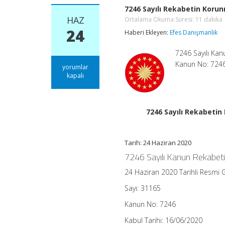
7246 Sayılı Rekabetin Koru
HAZ
Ortalama Okuma Süresi:
11
dakika
24
Haberi Ekleyen:
Efes Danışmanlık
7246 Sayılı Ka
Kanun No: 7246
7246
yorumlar
Sayılı
kapalı
Rekabetin
Korunması
Hakkında
Kanunda
7246 Sayılı Rekabeti
Değişiklik
Yapılmasına
Dair
Tarih: 24 Haziran 2020
Kanun
Ortalama
7246 Sayılı Kanun Rekabet
Okuma
Süresi:
11
24 Haziran 2020 Tarihli Resmi 
dakika
için
Sayı: 31165
Kanun No: 7246
Kabul Tarihi: 16/06/2020