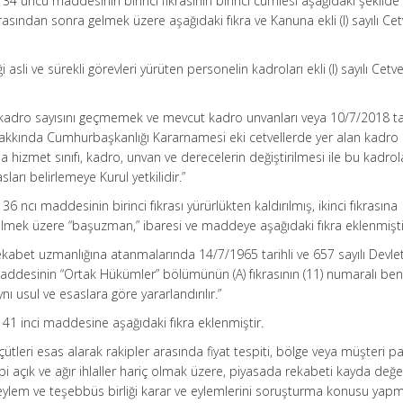
34 üncü maddesinin birinci fıkrasının birinci cümlesi aşağıdaki şekilde
krasından sonra gelmek üzere aşağıdaki fıkra ve Kanuna ekli (I) sayılı Cet
 asli ve sürekli görevleri yürüten personelin kadroları ekli (I) sayılı Cetv
lam kadro sayısını geçmemek ve mevcut kadro unvanları veya 10/7/2018 tar
Hakkında Cumhurbaşkanlığı Kararnamesi eki cetvellerde yer alan kadro
yla hizmet sınıfı, kadro, unvan ve derecelerin değiştirilmesi ile bu kadrol
sları belirlemeye Kurul yetkilidir.”
6 ncı maddesinin birinci fıkrası yürürlükten kaldırılmış, ikinci fıkrasına
lmek üzere “başuzman,” ibaresi ve maddeye aşağıdaki fıkra eklenmişti
kabet uzmanlığına atanmalarında 14/7/1965 tarihli ve 657 sayılı Devle
ddesinin “Ortak Hükümler” bölümünün (A) fıkrasının (11) numaralı be
 usul ve esaslara göre yararlandırılır.”
41 inci maddesine aşağıdaki fıkra eklenmiştir.
lçütleri esas alarak rakipler arasında fiyat tespiti, bölge veya müşteri p
ibi açık ve ağır ihlaller hariç olmak üzere, piyasada rekabeti kayda değ
ylem ve teşebbüs birliği karar ve eylemlerini soruşturma konusu yapma