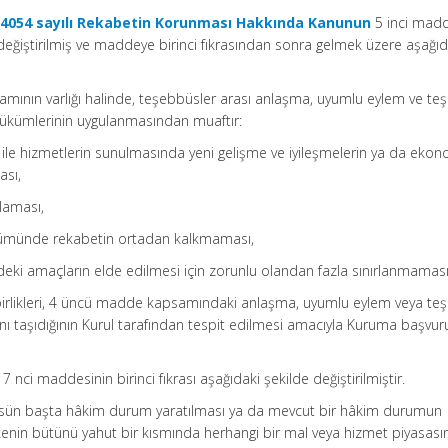
e
4054 sayılı Rekabetin Korunması Hakkında Kanunun
5 inci madd
e değiştirilmiş ve maddeye birinci fıkrasından sonra gelmek üzere aşağıda
amamının varlığı halinde, teşebbüsler arası anlaşma, uyumlu eylem ve t
 hükümlerinin uygulanmasından muaftır:
ı ile hizmetlerin sunulmasında yeni gelişme ve iyileşmelerin ya da eko
ası,
laması,
 bölümünde rekabetin ortadan kalkmaması,
indeki amaçların elde edilmesi için zorunlu olandan fazla sınırlanmaması
 birlikleri, 4 üncü madde kapsamındaki anlaşma, uyumlu eylem veya t
arını taşıdığının Kurul tarafından tespit edilmesi amacıyla Kuruma başvu
 nci maddesinin birinci fıkrası aşağıdaki şekilde değiştirilmiştir.
büsün başta hâkim durum yaratılması ya da mevcut bir hâkim durumun
kenin bütünü yahut bir kısmında herhangi bir mal veya hizmet piyasası