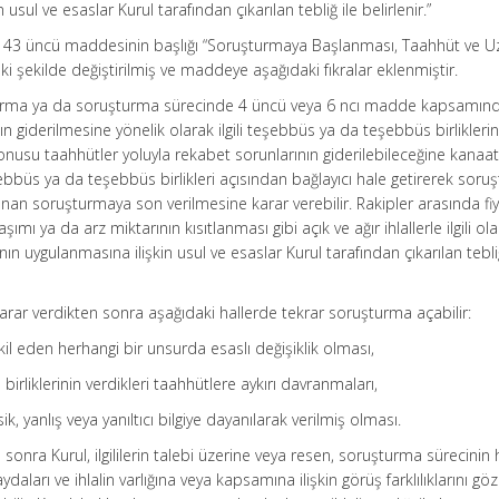
usul ve esaslar Kurul tarafından çıkarılan tebliğ ile belirlenir.”
 43 üncü maddesinin başlığı “Soruşturmaya Başlanması, Taahhüt ve U
ki şekilde değiştirilmiş ve maddeye aşağıdaki fıkralar eklenmiştir.
tırma ya da soruşturma sürecinde 4 üncü veya 6 ncı madde kapsamın
n giderilmesine yönelik olarak ilgili teşebbüs ya da teşebbüs birlikleri
konusu taahhütler yoluyla rekabet sorunlarının giderilebileceğine kanaa
teşebbüs ya da teşebbüs birlikleri açısından bağlayıcı hale getirerek sor
an soruşturmaya son verilmesine karar verebilir. Rakipler arasında fi
ımı ya da arz miktarının kısıtlanması gibi açık ve ağır ihlallerle ilgili ol
ın uygulanmasına ilişkin usul ve esaslar Kurul tarafından çıkarılan tebliğ
karar verdikten sonra aşağıdaki hallerde tekrar soruşturma açabilir:
il eden herhangi bir unsurda esaslı değişiklik olması,
birliklerinin verdikleri taahhütlere aykırı davranmaları,
ik, yanlış veya yanıltıcı bilgiye dayanılarak verilmiş olması.
ra Kurul, ilgililerin talebi üzerine veya resen, soruşturma sürecinin h
daları ve ihlalin varlığına veya kapsamına ilişkin görüş farklılıklarını g