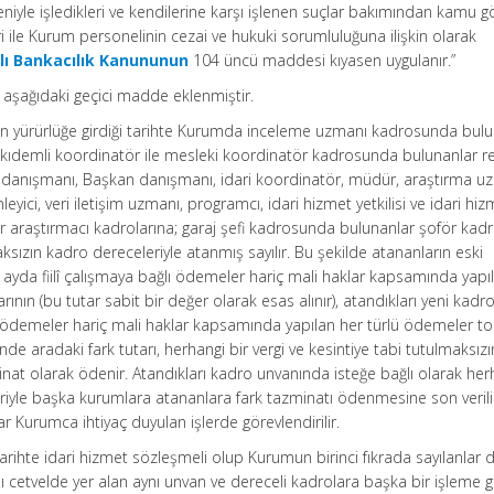
niyle işledikleri ve kendilerine karşı işlenen suçlar bakımından kamu gö
eri ile Kurum personelinin cezai ve hukuki sorumluluğuna ilişkin olarak
ılı Bankacılık Kanununun
104 üncü maddesi kıyasen uygulanır.”
 aşağıdaki geçici madde eklenmiştir.
yürürlüğe girdiği tarihte Kurumda inceleme uzmanı kadrosunda bulu
 kıdemli koordinatör ile mesleki koordinatör kadrosunda bulunanlar r
danışmanı, Başkan danışmanı, idari koordinatör, müdür, araştırma u
ici, veri iletişim uzmanı, programcı, idari hizmet yetkilisi ve idari hiz
 araştırmacı kadrolarına; garaj şefi kadrosunda bulunanlar şoför kad
sızın kadro dereceleriyle atanmış sayılır. Bu şekilde atananların eski
 ayda fiilî çalışmaya bağlı ödemeler hariç mali haklar kapsamında yapı
ının (bu tutar sabit bir değer olarak esas alınır), atandıkları yeni kadro
ğlı ödemeler hariç mali haklar kapsamında yapılan her türlü ödemeler t
nde aradaki fark tutarı, herhangi bir vergi ve kesintiye tabi tutulmaksızı
at olarak ödenir. Atandıkları kadro unvanında isteğe bağlı olarak herh
leriyle başka kurumlara atananlara fark tazminatı ödenmesine son verili
 Kurumca ihtiyaç duyulan işlerde görevlendirilir.
arihte idari hizmet sözleşmeli olup Kurumun birinci fıkrada sayılanlar d
ılı cetvelde yer alan aynı unvan ve dereceli kadrolara başka bir işleme 