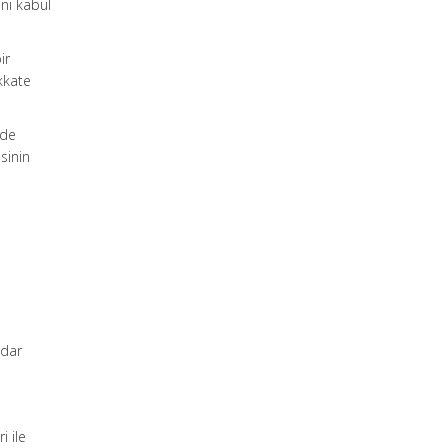
ını kabul
ir
ikkate
dde
sinin
adar
i ile