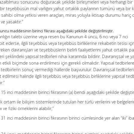
azaltılması sonucunu doğuracak şekilde birleşmeleri veya herhangi bir
bir teşebbüsün mal varlığını yahut ortaklık paylarının tümünü veya bir k
ahibi olma yetkisi veren araçları, miras yoluyla iktisap durumu hariç
ve yasaktır.”
ncu maddesinin birinci fıkrası aşağıdaki şekilde değiştirilmiştir.
anlığın talebi üzerine veya resen bu Kanunun 4 üncü, 6 ncı veya 7 nci
pit ederse, ilgili teşebbüs veya teşebbüs birliklerine rekabetin tesisi içi
eken davranışları ve teşebbüslerin belirli faaliyetlerini yahut ortaklık pa
ri şeklindeki yapısal tedbirleri nihai kararında bildirir. Davranışsal ve y
alin etkili biçimde sona erdirilmesi için gerekli olmalıdır. Yapısal tedbirle
 tedbirlerin sonuç vermediği hallerde başvurulur. Davranışsal tedbirler
t edilmesi halinde ilgili teşebbüs veya teşebbüs birliklerine yapısal ted
r.”
5 inci maddesinin birinci fıkrasının (a) bendi aşağıdaki şekilde değiştiri
onik ortam ile bilişim sistemlerinde tutulan her türlü verilerini ve belgeleri
 ve fiziki örneklerini alabilir,”
1 inci maddesinin birinci fıkrasının birinci cümlesinde yer alan “iki” iba