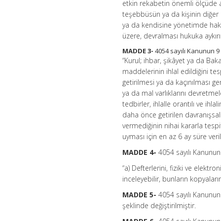
etkin rekabetin önemli ölçüde 
teşebbüsün ya da kişinin diğer 
ya da kendisine yönetimde hak s
üzere, devralması hukuka aykırı 
MADDE 3-
4054 sayılı Kanunun 9 u
“Kurul; ihbar, şikâyet ya da Bak
maddelerinin ihlal edildiğini tes
getirilmesi ya da kaçınılması ger
ya da mal varlıklarını devretmele
tedbirler, ihlalle orantılı ve ihl
daha önce getirilen davranışsal
vermediğinin nihai kararla tespi
uyması için en az 6 ay süre verili
MADDE 4-
4054 sayılı Kanunun 1
“a) Defterlerini, fiziki ve elektr
inceleyebilir, bunların kopyalarını
MADDE 5-
4054 sayılı Kanunun 3
şeklinde değiştirilmiştir.