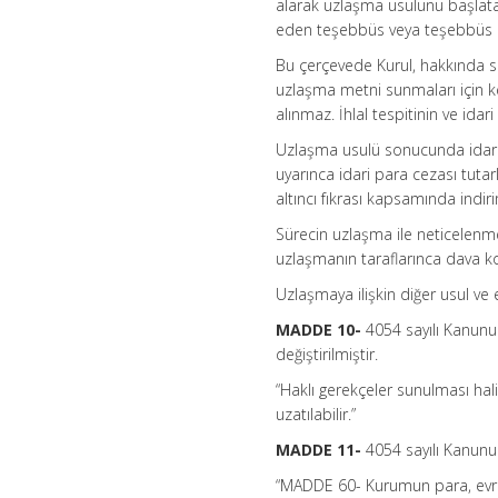
alarak uzlaşma usulünü başlatabi
eden teşebbüs veya teşebbüs bir
Bu çerçevede Kurul, hakkında sor
uzlaşma metni sunmaları için kes
alınmaz. İhlal tespitinin ve idar
Uzlaşma usulü sonucunda idari
uyarınca idari para cezası tuta
altıncı fıkrası kapsamında indi
Sürecin uzlaşma ile neticelenm
uzlaşmanın taraflarınca dava 
Uzlaşmaya ilişkin diğer usul ve e
MADDE 10-
4054 sayılı Kanunun
değiştirilmiştir.
“Haklı gerekçeler sunulması ha
uzatılabilir.”
MADDE 11-
4054 sayılı Kanunun
“MADDE 60- Kurumun para, evrak