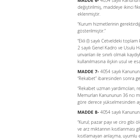
MADDE 6-
4054 sayılı Kanunun 
değiştirilmiş, maddeye ikinci fı
eklenmiştir.
“Kurum hizmetlerinin gerektirdiği
gösterilmiştir.”
“Ekli (I) sayılı Cetveldeki top
2 sayılı Genel Kadro ve Usulü 
unvanları ile sınırlı olmak kaydı
kullanılmasına ilişkin usul ve esa
MADDE 7-
4054 sayılı Kanunun 3
“Rekabet” ibaresinden sonra ge
“Rekabet uzman yardımcıları, re
Memurları Kanununun 36 ncı ma
göre derece yükselmesinden aynı
MADDE 8-
4054 sayılı Kanunun 
“Kurul; pazar payı ve ciro gibi ö
ve arz miktarının kısıtlanması g
kısıtlamayan anlaşma, uyumlu e