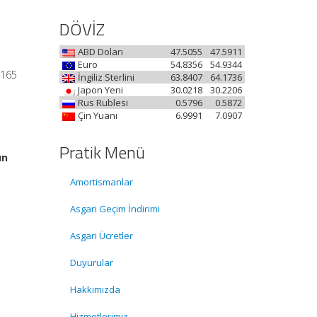
DÖVİZ
ABD Doları
47.5055
47.5911
Euro
54.8356
54.9344
1165
İngiliz Sterlini
63.8407
64.1736
Japon Yeni
30.0218
30.2206
Rus Rublesi
0.5796
0.5872
Çin Yuanı
6.9991
7.0907
Pratik Menü
un
Amortismanlar
Asgari Geçim İndirimi
Asgari Ücretler
Duyurular
Hakkımızda
Hizmetlerimiz