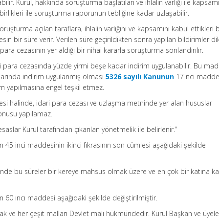
lir. Kurul, hakkında soruşturma başlatılan ve ihlalin varlığı ile kapsam
likleri ile soruşturma raporunun tebliğine kadar uzlaşabilir.
uşturma açılan taraflara, ihlalin varlığını ve kapsamını kabul ettikleri b
in bir süre verir. Verilen süre geçirildikten sonra yapılan bildirimler d
i para cezasının yer aldığı bir nihai kararla soruşturma sonlandırılır.
 para cezasında yüzde yirmi beşe kadar indirim uygulanabilir. Bu ma
rlarında indirim uygulanmış olması
5326 sayılı Kanunun
17 nci madde
rim yapılmasına engel teşkil etmez.
esi halinde, idari para cezası ve uzlaşma metninde yer alan hususlar
konusu yapılamaz.
saslar Kurul tarafından çıkarılan yönetmelik ile belirlenir.”
 45 inci maddesinin ikinci fıkrasının son cümlesi aşağıdaki şekilde
linde bu süreler bir kereye mahsus olmak üzere ve en çok bir katına k
 60 ıncı maddesi aşağıdaki şekilde değiştirilmiştir.
 ve her çeşit malları Devlet malı hükmündedir. Kurul Başkan ve üyeler