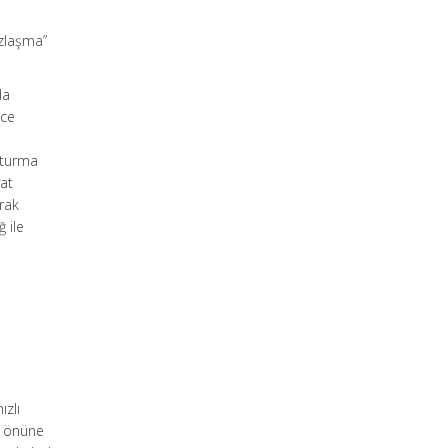
zlaşma”
da
nce
t
uşturma
yat
arak
 ile
ızlı
öz önüne