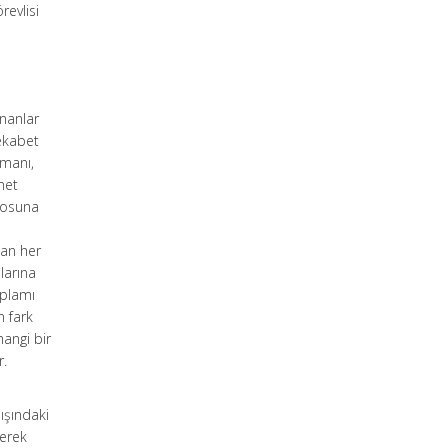
revlisi
nanlar
ekabet
zmanı,
met
rosuna
lan her
larına
oplamı
n fark
angi bir
r.
ışındaki
gerek