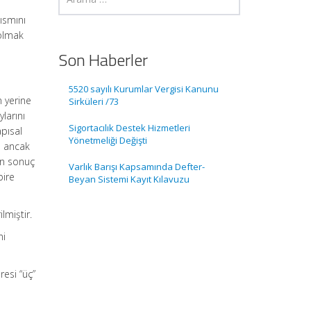
ısmını
 olmak
Son Haberler
5520 sayılı Kurumlar Vergisi Kanunu
n yerine
Sirküleri /73
ylarını
Sigortacılık Destek Hizmetleri
apısal
Yönetmeliği Değişti
re ancak
in sonuç
Varlık Barışı Kapsamında Defter-
bire
Beyan Sistemi Kayıt Kılavuzu
lmiştir.
ni
resi “üç”