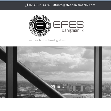
0256 811 44 09
info@efesdanismanlik.com
muhasebe denetim değerleme