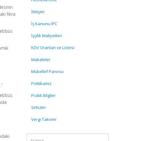
esinin
İletişim
ki fıkra
İş Kanunu IPC
eşebbüs
İşçilik Maliyetleri
KDV Oranları ve Listesi
nomik
Makaleler
Mükellef Panosu
Politikamız
.”
eşebbüs
Pratik Bilgiler
ruda
Sirküler
Vergi Takvimi
ndaki