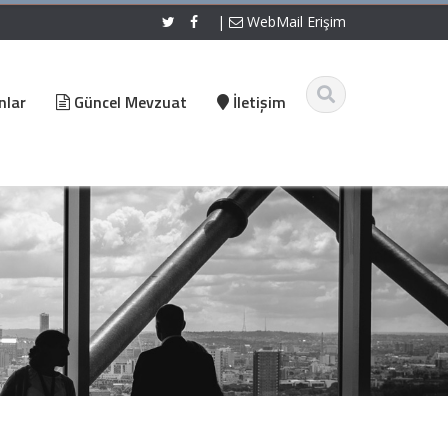
|
WebMail Erişim
nlar
Güncel Mevzuat
İletişim