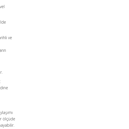
vel
elde
ihli ve
arın
r.
t
ndine
aylaşımı
er ölçüde
yabilir.