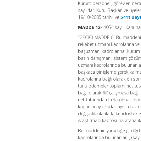
Kurum personeli, görevleri nede
sayılırlar. Kurul Başkan ve üyel
19/10/2005 tarihli ve
5411 say
MADDE 12-
4054 sayılı Kanuna
“GEÇİCİ MADDE 6- Bu maddenin 
rekabet uzmanı kadrolarına ve
başuzmanı kadrolarına; Kurum 
basın danışmanı, sistem çözümley
uzmanı kadrolarında bulunanlar
başkaca bir işleme gerek kalmak
kadrolarına bağlı olarak en son
türlü ödemeler toplamı net tutar
bağlı olarak fiilî çalışmaya ba
net tutarından fazla olması hali
kapanıncaya kadar ayrıca tazmin
değişiklik olanlarla kendi istek
Araştırmacı kadrosuna atananlar
Bu maddenin yürürlüğe girdiği t
kadrolarında bulunanlar, (I) say