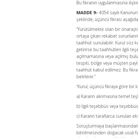
Bu fıkranın uygulanmasına ilişkin 
MADDE 9-
4054 sayılı Kanunun
şeklinde, üçüncü fıkrası aşağıda
“Yürütülmekte olan bir önaraş
ortaya çıkan rekabet sorunlarını
taahhüt sunulabilir. Kurul söz 
getirirse bu taahhütleri ilgili 
açılmamasına veya açılmış bulun
tespiti, bölge veya müşteri paylaş
taahhüt kabul edilmez. Bu fıkran
belirlenir.”
“Kurul, üçüncü fıkraya göre bir 
a) Kararın alınmasına temel teşk
b) İlgili teşebbüs veya teşebbüs 
c) Kararın taraflarca sunulan eks
Soruşturmaya başlanmasından son
bitirilmesinden doğacak usuli fay