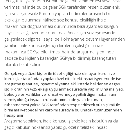
tebligat ile işverenden istenir. Belgelerin verilmemesi veya eksik
verilmesi hâlinde bu belgeler SGK tarafından re’sen düzenlenir.
İşin sözleşmesi ile Kuruma yapılan bildirimler arasında bir
eksikliğin bulunması hâlinde söz konusu eksikliğin ihale
makamınca doğrulanması durumunda bazı aylardaki kişi/gün
sayısı eksikliği üzerinde durulmaz. Ancak işin sözleşmesinde
çalıştırılacak sigortalı sayısı belli olmayan ve devamlı işyerlerinden
yapılan ihale konusu işler için kimlerin çalıştığının ihale
makamınca SGK’ya bildirilmesi halinde araştırma işleminde
sadece bu kişilerin kazançları SGK’ya bildirilmiş kazanç tutarı
olarak dikkate alınır.
Gerçek veya tüzel kişiler ile tüzel kişiliği haiz olmayan kurum ve
kuruluşlar tarafından yapılan özel nitelikteki inşaat işyerlerinde ise
araştırma işlemi ise, inşaat maliyetine ekli listede belirlenen asgari
işçilik oranının %25 eksiği uygulanmak suretiyle yapılır. Bina maliyeti,
belediyeler, valilikler ve ruhsat vermeye yetkili diğer makamların
vermiş olduğu inşaatın ruhsatnamesinde yazılı bulunan,
ruhsatnamesi yoksa SGK tarafından tespit edilecek yüzölçümü ile
birim maliyet bedelinin çarpımı suretiyle bulunacak tutar üzerinden
hesaplanır.
Araştırma yapılırken, ihale konusu işlerde kesin kabulün ya da
geçici kabulün noksansız yapıldığı, özel nitelikteki inşaat