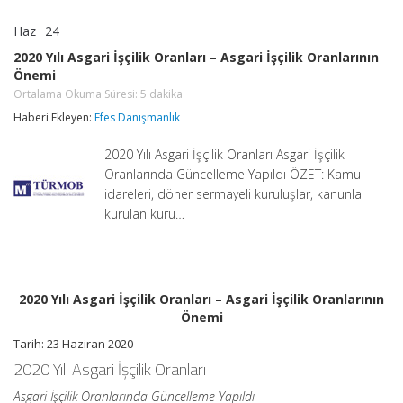
Haz
24
2020
yorumlar kapalı
Yılı
2020 Yılı Asgari İşçilik Oranları – Asgari İşçilik Oranlarının
Asgari
Önemi
İşçilik
Oranları
Ortalama Okuma Süresi:
5
dakika
–
Haberi Ekleyen:
Efes Danışmanlık
Asgari
İşçilik
Oranlarının
2020 Yılı Asgari İşçilik Oranları Asgari İşçilik
Önemi
Oranlarında Güncelleme Yapıldı ÖZET: Kamu
Ortalama
idareleri, döner sermayeli kuruluşlar, kanunla
Okuma
Süresi:
kurulan kuru…
5
dakika
için
2020 Yılı Asgari İşçilik Oranları – Asgari İşçilik Oranlarının
Önemi
Tarih: 23 Haziran 2020
2020 Yılı Asgari İşçilik Oranları
Asgari İşçilik Oranlarında Güncelleme Yapıldı