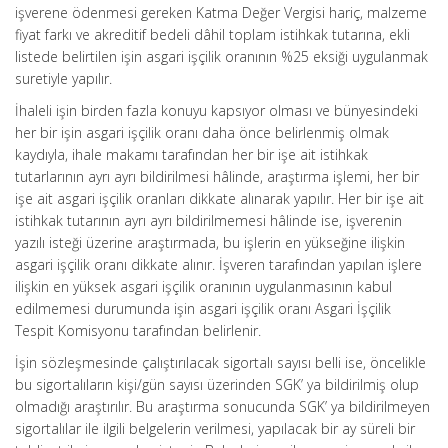
işverene ödenmesi gereken Katma Değer Vergisi hariç, malzeme
fiyat farkı ve akreditif bedeli dâhil toplam istihkak tutarına, ekli
listede belirtilen işin asgari işçilik oranının %25 eksiği uygulanmak
suretiyle yapılır.
İhaleli işin birden fazla konuyu kapsıyor olması ve bünyesindeki
her bir işin asgari işçilik oranı daha önce belirlenmiş olmak
kaydıyla, ihale makamı tarafından her bir işe ait istihkak
tutarlarının ayrı ayrı bildirilmesi hâlinde, araştırma işlemi, her bir
işe ait asgari işçilik oranları dikkate alınarak yapılır. Her bir işe ait
istihkak tutarının ayrı ayrı bildirilmemesi hâlinde ise, işverenin
yazılı isteği üzerine araştırmada, bu işlerin en yükseğine ilişkin
asgari işçilik oranı dikkate alınır. İşveren tarafından yapılan işlere
ilişkin en yüksek asgari işçilik oranının uygulanmasının kabul
edilmemesi durumunda işin asgari işçilik oranı Asgari İşçilik
Tespit Komisyonu tarafından belirlenir.
İşin sözleşmesinde çalıştırılacak sigortalı sayısı belli ise, öncelikle
bu sigortalıların kişi/gün sayısı üzerinden SGK’ ya bildirilmiş olup
olmadığı araştırılır. Bu araştırma sonucunda SGK’ ya bildirilmeyen
sigortalılar ile ilgili belgelerin verilmesi, yapılacak bir ay süreli bir