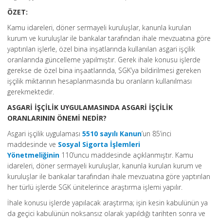
ÖZET:
Kamu idareleri, döner sermayeli kuruluşlar, kanunla kurulan
kurum ve kuruluşlar ile bankalar tarafından ihale mevzuatına göre
yaptırılan işlerle, özel bina inşatlarında kullanılan asgari işçilik
oranlarında güncelleme yapılmıştır. Gerek ihale konusu işlerde
gerekse de özel bina inşaatlarında, SGK’ya bildirilmesi gereken
işçilik miktarının hesaplanmasında bu oranların kullanılması
gerekmektedir.
ASGARİ İŞÇİLİK UYGULAMASINDA ASGARİ İŞÇİLİK
ORANLARININ ÖNEMİ NEDİR?
Asgari işçilik uygulaması
5510 sayılı Kanun
’un 85’inci
maddesinde ve
Sosyal Sigorta İşlemleri
Yönetmeliğinin
110’uncu maddesinde açıklanmıştır. Kamu
idareleri, döner sermayeli kuruluşlar, kanunla kurulan kurum ve
kuruluşlar ile bankalar tarafından ihale mevzuatına göre yaptırılan
her türlü işlerde SGK ünitelerince araştırma işlemi yapılır.
İhale konusu işlerde yapılacak araştırma; işin kesin kabulünün ya
da geçici kabulünün noksansız olarak yapıldığı tarihten sonra ve