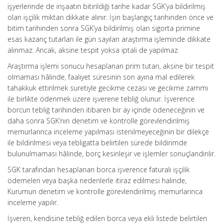
işyerlerinde de inşaatın bitirildiği tarihe kadar SGK’ya bildirilmiş
olan işçilik miktarı dikkate alınır. İşin başlangıç tarihinden önce ve
bitim tarihinden sonra SGK’ya bildirilmiş olan sigorta primine
esas kazanç tutarları ile gün sayıları araştırma işleminde dikkate
alınmaz. Ancak, aksine tespit yoksa iptali de yapılmaz.
Araştırma işlemi sonucu hesaplanan prim tutarı, aksine bir tespit
olmaması hâlinde, faaliyet süresinin son ayına mal edilerek
tahakkuk ettirilmek suretiyle gecikme cezası ve gecikme zammı
ile birlikte ödenmek üzere işverene tebliğ olunur. İşverence
borcun tebliğ tarihinden itibaren bir ay içinde ödeneceğinin ve
daha sonra SGK’nın denetim ve kontrolle görevlendirilmiş
memurlarınca inceleme yapılması istenilmeyeceğinin bir dilekçe
ile bildirilmesi veya tebligatta belirtilen sürede bildirimde
bulunulmaması hâlinde, borç kesinleşir ve işlemler sonuçlandırılır.
SGK tarafından hesaplanan borca işverence faturalı işçilik
ödemeleri veya başka nedenlerle itiraz edilmesi halinde,
Kurumun denetim ve kontrolle görevlendirilmiş memurlarınca
inceleme yapılır.
İşveren, kendisine tebliğ edilen borca veya ekli listede belirtilen