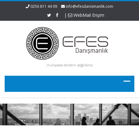
0256 811 44 09
info@efesdanismanlik.com
|
WebMail Erişim
muhasebe denetim değerleme