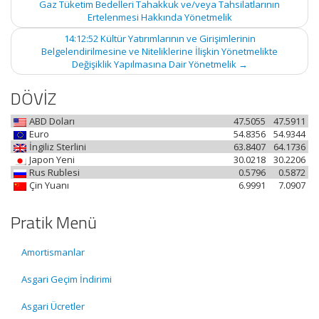
Gaz Tüketim Bedelleri Tahakkuk ve/veya Tahsilatlarının
Ertelenmesi Hakkında Yönetmelik
14:12:52 Kültür Yatırımlarının ve Girişimlerinin
Belgelendirilmesine ve Niteliklerine İlişkin Yönetmelikte
Değişiklik Yapılmasına Dair Yönetmelik
→
DÖVİZ
ABD Doları
47.5055
47.5911
Euro
54.8356
54.9344
İngiliz Sterlini
63.8407
64.1736
Japon Yeni
30.0218
30.2206
Rus Rublesi
0.5796
0.5872
Çin Yuanı
6.9991
7.0907
Pratik Menü
Amortismanlar
Asgari Geçim İndirimi
Asgari Ücretler