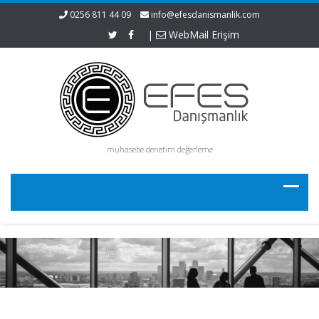
0256 811 44 09
info@efesdanismanlik.com
|
WebMail Erişim
muhasebe denetim değerleme