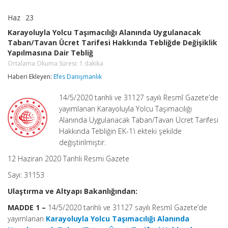
Haz
23
Karayoluyla
yorumlar kapalı
Yolcu
Karayoluyla Yolcu Taşımacılığı Alanında Uygulanacak
Taşımacılığı
Taban/Tavan Ücret Tarifesi Hakkında Tebliğde Değişiklik
Alanında
Yapılmasına Dair Tebliğ
Uygulanacak
Taban/Tavan
Ortalama Okuma Süresi:
1
dakika
Ücret
Haberi Ekleyen:
Efes Danışmanlık
Tarifesi
Hakkında
Tebliğde
14/5/2020 tarihli ve 31127 sayılı Resmî Gazete’de
Değişiklik
yayımlanan Karayoluyla Yolcu Taşımacılığı
Yapılmasına
Alanında Uygulanacak Taban/Tavan Ücret Tarifesi
Dair
Tebliğ
Hakkında Tebliğin EK-1’i ekteki şekilde
Ortalama
değiştirilmiştir.
Okuma
Süresi:
12 Haziran 2020 Tarihli Resmi Gazete
1
dakika
Sayı: 31153
için
Ulaştırma ve Altyapı Bakanlığından:
MADDE 1 –
14/5/2020 tarihli ve 31127 sayılı Resmî Gazete’de
yayımlanan
Karayoluyla Yolcu Taşımacılığı Alanında