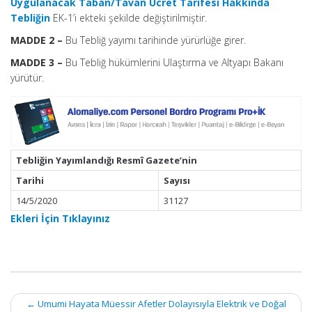
Uygulanacak Taban/Tavan Ücret Tarifesi Hakkında
Tebliğin
EK-1’i ekteki şekilde değiştirilmiştir.
MADDE 2 –
Bu Tebliğ yayımı tarihinde yürürlüğe girer.
MADDE 3 –
Bu Tebliğ hükümlerini Ulaştırma ve Altyapı Bakanı
yürütür.
Tebliğin Yayımlandığı Resmî Gazete’nin
Tarihi
Sayısı
14/5/2020
31127
Ekleri İçin Tıklayınız
Post
←
Umumi Hayata Müessir Afetler Dolayısıyla Elektrik ve Doğal
navigation