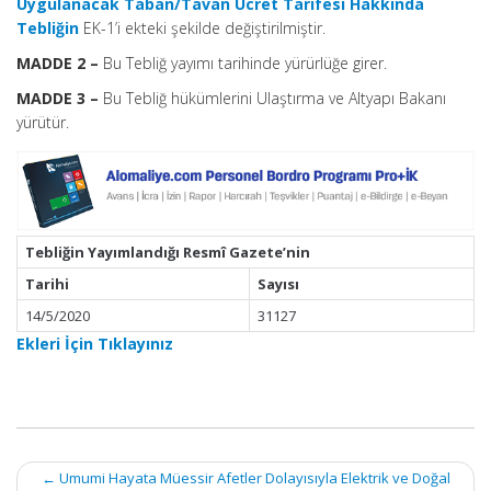
Uygulanacak Taban/Tavan Ücret Tarifesi Hakkında
Tebliğin
EK-1’i ekteki şekilde değiştirilmiştir.
MADDE 2 –
Bu Tebliğ yayımı tarihinde yürürlüğe girer.
MADDE 3 –
Bu Tebliğ hükümlerini Ulaştırma ve Altyapı Bakanı
yürütür.
Tebliğin Yayımlandığı Resmî Gazete’nin
Tarihi
Sayısı
14/5/2020
31127
Ekleri İçin Tıklayınız
Post
←
Umumi Hayata Müessir Afetler Dolayısıyla Elektrik ve Doğal
navigation