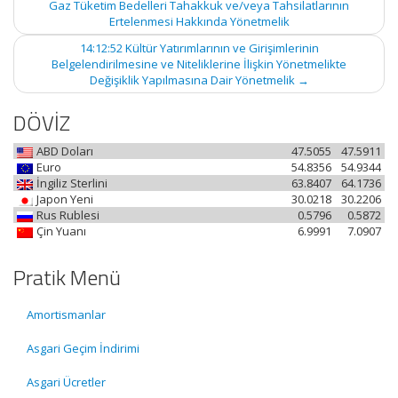
Gaz Tüketim Bedelleri Tahakkuk ve/veya Tahsilatlarının
Ertelenmesi Hakkında Yönetmelik
14:12:52 Kültür Yatırımlarının ve Girişimlerinin
Belgelendirilmesine ve Niteliklerine İlişkin Yönetmelikte
Değişiklik Yapılmasına Dair Yönetmelik
→
DÖVİZ
ABD Doları
47.5055
47.5911
Euro
54.8356
54.9344
İngiliz Sterlini
63.8407
64.1736
Japon Yeni
30.0218
30.2206
Rus Rublesi
0.5796
0.5872
Çin Yuanı
6.9991
7.0907
Pratik Menü
Amortismanlar
Asgari Geçim İndirimi
Asgari Ücretler