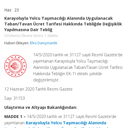
Haz
23
Karayoluyla
yorumlar kapalı
Yolcu
Karayoluyla Yolcu Taşımacılığı Alanında Uygulanacak
Taşımacılığı
Taban/Tavan Ücret Tarifesi Hakkında Tebliğde Değişiklik
Alanında
Yapılmasına Dair Tebliğ
Uygulanacak
Taban/Tavan
Ortalama Okuma Süresi:
1
dakika
Ücret
Haberi Ekleyen:
Efes Danışmanlık
Tarifesi
Hakkında
Tebliğde
14/5/2020 tarihli ve 31127 sayılı Resmî Gazete’de
Değişiklik
yayımlanan Karayoluyla Yolcu Taşımacılığı
Yapılmasına
Alanında Uygulanacak Taban/Tavan Ücret Tarifesi
Dair
Tebliğ
Hakkında Tebliğin EK-1’i ekteki şekilde
Ortalama
değiştirilmiştir.
Okuma
Süresi:
12 Haziran 2020 Tarihli Resmi Gazete
1
dakika
Sayı: 31153
için
Ulaştırma ve Altyapı Bakanlığından:
MADDE 1 –
14/5/2020 tarihli ve 31127 sayılı Resmî Gazete’de
yayımlanan
Karayoluyla Yolcu Taşımacılığı Alanında