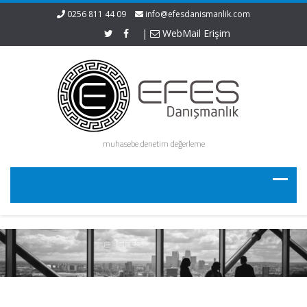
0256 811 44 09
info@efesdanismanlik.com
|
WebMail Erişim
muhasebe denetim değerleme