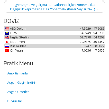
İşyeri Açma ve Çalışma Ruhsatlarına İlişkin Yönetmelikte
Değişiklik Yapılmasına Dair Yönetmelik (Karar Sayısı: 2626)
→
DÖVİZ
ABD Doları
47.5229
47.6085
Euro
54.7749
54.8736
İngiliz Sterlini
63.7878
64.1203
Japon Yeni
29.9375
30.1357
Rus Rublesi
0.5747
0.5822
Çin Yuanı
7.0036
7.0952
Pratik Menü
Amortismanlar
Asgari Geçim İndirimi
Asgari Ücretler
Duyurular