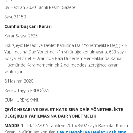
09 Haziran 2020 Tarihli Resmi Gazete
Sayı: 31150
Cumhurbaşkanı Kararı
Karar Sayısı: 2625
Ekli “Çeyiz Hesabı ve Devlet Katkısına Dair Yönetmelikte Değişiklik
Yapılmasına Dair Yönetmelik”in yürürlüğe konulmasına, 633 sayılı
Sosyal Hizmetler Alanında Bazı Düzenlemeler Hakkında Kanun
Hükmünde Kararnamenin ek 2 nci maddesi gereğince karar
verilmiştir.
8 Haziran 2020
Recep Tayyip ERDOĞAN
CUMHURBAŞKANI
ÇEYİZ HESABI VE DEVLET KATKISINA DAİR YÖNETMELİKTE
DEĞİŞİKLİK YAPILMASINA DAİR YÖNETMELİK
MADDE 1
– 14/12/2015 tarihli ve 2015/8302 sayılı Bakanlar Kurulu
Kararı ile yürürlüğe konulan
Çeyiz Hesabı ve Devlet Katkısına