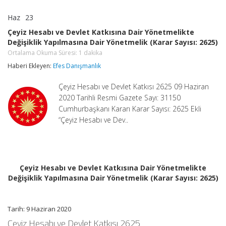
Haz
23
Çeyiz
yorumlar kapalı
Hesabı
Çeyiz Hesabı ve Devlet Katkısına Dair Yönetmelikte
ve
Değişiklik Yapılmasına Dair Yönetmelik (Karar Sayısı: 2625)
Devlet
Katkısına
Ortalama Okuma Süresi:
1
dakika
Dair
Haberi Ekleyen:
Efes Danışmanlık
Yönetmelikte
Değişiklik
Yapılmasına
Çeyiz Hesabı ve Devlet Katkısı 2625 09 Haziran
Dair
2020 Tarihli Resmi Gazete Sayı: 31150
Yönetmelik
Cumhurbaşkanı Kararı Karar Sayısı: 2625 Ekli
(Karar
“Çeyiz Hesabı ve Dev..
Sayısı:
2625)
Ortalama
Okuma
Süresi:
1
dakika
Çeyiz Hesabı ve Devlet Katkısına Dair Yönetmelikte
için
Değişiklik Yapılmasına Dair Yönetmelik (Karar Sayısı: 2625)
Tarih: 9 Haziran 2020
Çeyiz Hesabı ve Devlet Katkısı 2625