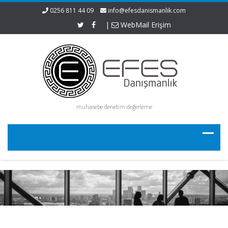
0256 811 44 09
info@efesdanismanlik.com
|
WebMail Erişim
muhasebe denetim değerleme