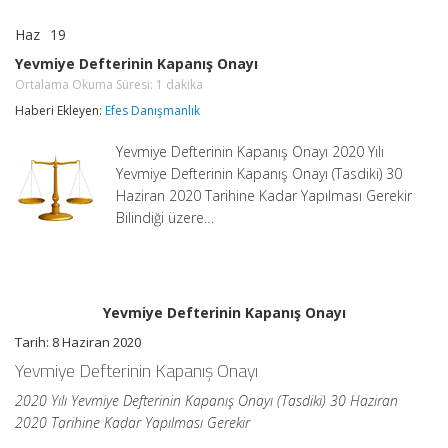
Haz
19
Yevmiye
yorumlar kapalı
Defterinin
Yevmiye Defterinin Kapanış Onayı
Kapanış
Ortalama Okuma Süresi:
1
dakika
Onayı
Ortalama
Haberi Ekleyen:
Efes Danışmanlık
Okuma
Süresi:
1
Yevmiye Defterinin Kapanış Onayı 2020 Yılı
dakika
için
Yevmiye Defterinin Kapanış Onayı (Tasdiki) 30
Haziran 2020 Tarihine Kadar Yapılması Gerekir
Bilindiği üzere…
Yevmiye Defterinin Kapanış Onayı
Tarih: 8 Haziran 2020
Yevmiye Defterinin Kapanış Onayı
2020 Yılı Yevmiye Defterinin Kapanış Onayı (Tasdiki) 30 Haziran
2020 Tarihine Kadar Yapılması Gerekir