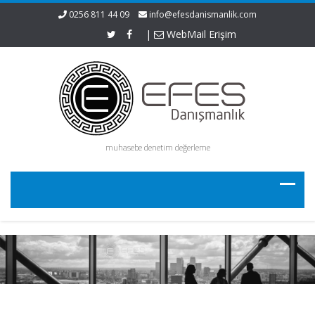
0256 811 44 09
info@efesdanismanlik.com
|
WebMail Erişim
muhasebe denetim değerleme