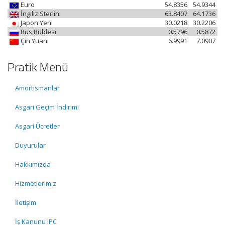
Euro
54.8356
54.9344
İngiliz Sterlini
63.8407
64.1736
Japon Yeni
30.0218
30.2206
Rus Rublesi
0.5796
0.5872
Çin Yuanı
6.9991
7.0907
Pratik Menü
Amortismanlar
Asgari Geçim İndirimi
Asgari Ücretler
Duyurular
Hakkımızda
Hizmetlerimiz
İletişim
İş Kanunu IPC