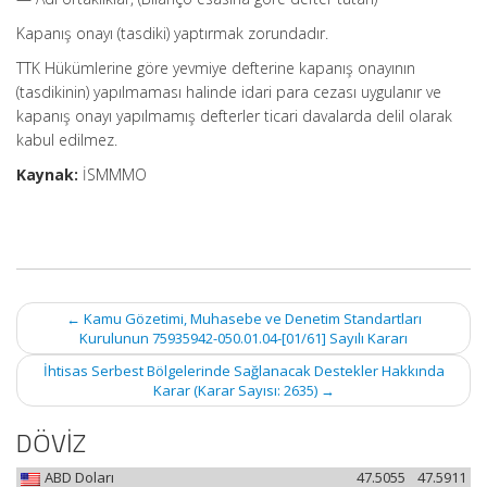
Kapanış onayı (tasdiki) yaptırmak zorundadır.
TTK Hükümlerine göre yevmiye defterine kapanış onayının
(tasdikinin) yapılmaması halinde idari para cezası uygulanır ve
kapanış onayı yapılmamış defterler ticari davalarda delil olarak
kabul edilmez.
Kaynak:
İSMMMO
Post
←
Kamu Gözetimi, Muhasebe ve Denetim Standartları
navigation
Kurulunun 75935942-050.01.04-[01/61] Sayılı Kararı
İhtisas Serbest Bölgelerinde Sağlanacak Destekler Hakkında
Karar (Karar Sayısı: 2635)
→
DÖVİZ
ABD Doları
47.5055
47.5911