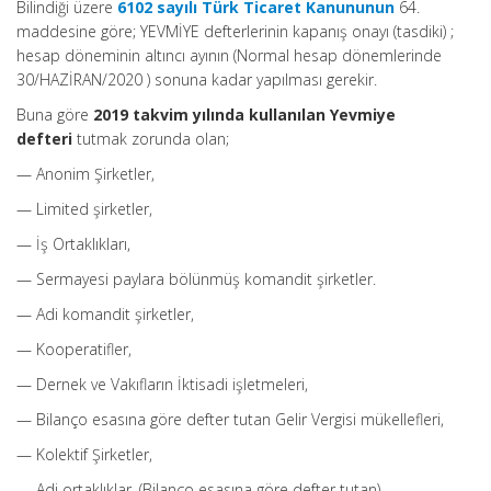
Bilindiği üzere
6102 sayılı Türk Ticaret Kanununun
64.
maddesine göre; YEVMİYE defterlerinin kapanış onayı (tasdiki) ;
hesap döneminin altıncı ayının (Normal hesap dönemlerinde
30/HAZİRAN/2020 ) sonuna kadar yapılması gerekir.
Buna göre
2019 takvim yılında kullanılan Yevmiye
defteri
tutmak zorunda olan;
— Anonim Şirketler,
— Limited şirketler,
— İş Ortaklıkları,
— Sermayesi paylara bölünmüş komandit şirketler.
— Adi komandit şirketler,
— Kooperatifler,
— Dernek ve Vakıfların İktisadi işletmeleri,
— Bilanço esasına göre defter tutan Gelir Vergisi mükellefleri,
— Kolektif Şirketler,
— Adi ortaklıklar, (Bilanço esasına göre defter tutan)