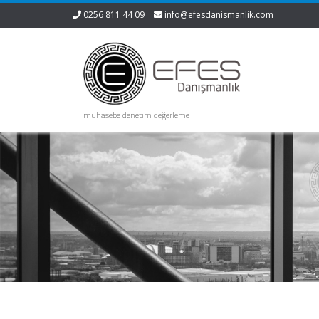
0256 811 44 09
info@efesdanismanlik.com
muhasebe denetim değerleme