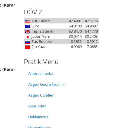
k (Karar
DÖVİZ
ABD Doları
47.4881
47.5736
Euro
54.8100
54.9087
İngiliz Sterlini
63.8450
64.1778
Japon Yeni
30.0414
30.2403
Rus Rublesi
0.5835
0.5912
Çin Yuanı
6.9969
7.0885
Pratik Menü
k (Karar
Amortismanlar
Asgari Geçim İndirimi
Asgari Ücretler
Duyurular
Hakkımızda
Hizmetlerimiz