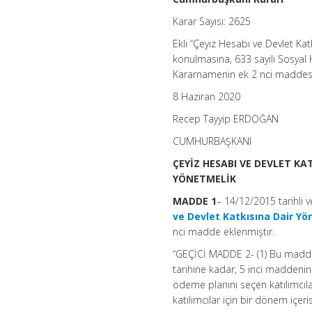
Karar Sayısı: 2625
Ekli “Çeyiz Hesabı ve Devlet Ka
konulmasına, 633 sayılı Sosya
Kararnamenin ek 2 nci maddesi 
8 Haziran 2020
Recep Tayyip ERDOĞAN
CUMHURBAŞKANI
ÇEYİZ HESABI VE DEVLET KA
YÖNETMELİK
MADDE 1
– 14/12/2015 tarihli 
ve Devlet Katkısına Dair Y
nci madde eklenmiştir.
“GEÇİCİ MADDE 2- (1) Bu maddey
tarihine kadar, 5 inci maddeni
ödeme planını seçen katılımcıla
katılımcılar için bir dönem içeri