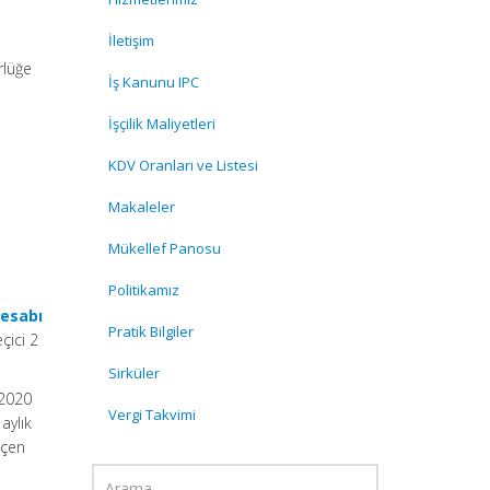
İletişim
rlüğe
İş Kanunu IPC
İşçilik Maliyetleri
KDV Oranları ve Listesi
Makaleler
Mükellef Panosu
Politikamız
Hesabı
Pratik Bilgiler
çici 2
Sirküler
/2020
Vergi Takvimi
aylık
eçen