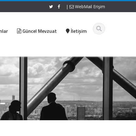
|
WebMail Erişim
nlar
Güncel Mevzuat
İletişim