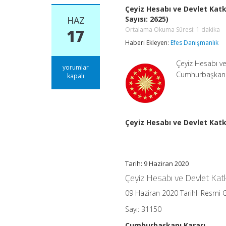
Çeyiz Hesabı ve Devlet Katk
HAZ
Sayısı: 2625)
Ortalama Okuma Süresi:
1
dakika
17
Haberi Ekleyen:
Efes Danışmanlık
Çeyiz Hesabı ve
Çeyiz
yorumlar
Cumhurbaşkanı K
Hesabı
kapalı
ve
Devlet
Katkısına
Dair
Yönetmelikte
Çeyiz Hesabı ve Devlet Katk
Değişiklik
Yapılmasına
Dair
Yönetmelik
(Karar
Tarih: 9 Haziran 2020
Sayısı:
Çeyiz Hesabı ve Devlet Kat
2625)
Ortalama
09 Haziran 2020 Tarihli Resmi 
Okuma
Süresi:
1
Sayı: 31150
dakika
için
Cumhurbaşkanı Kararı