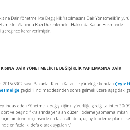
tkısına Dair Yönetmelikte Değişiklik Yapılmasına Dair Yönetmelik”in yürü
l Hizmetler Alanında Bazı Düzenlemeler Hakkında Kanun Hükmünde
gereğince karar verilmiştir.
TKISINA DAİR YÖNETMELİKTE DEĞİŞİKLİK YAPILMASINA DAİR
ve 2015/8302 sayılı Bakanlar Kurulu Kararı ile yürürlüğe konulan
Çeyiz 
önetmeliğe
geçici 1 inci maddesinden sonra gelmek üzere aşağıdaki ge
i ihdas eden Yönetmelik değişikliğinin yürürlüğe girdiği tarihten 30/9
n dört ve beşinci fıkralarında yer alan düzenli ödeme yapmama imkanı, 
r için bir dönem içerisinde en fazla altı defa, üç aylık ödeme planını s
sinde en fazla iki defa olarak uygulanır.”