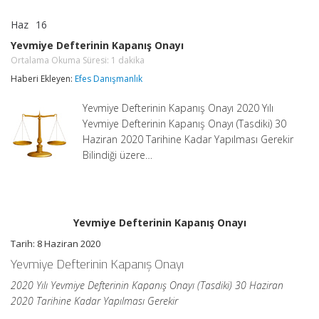
Haz
16
Yevmiye
yorumlar kapalı
Defterinin
Yevmiye Defterinin Kapanış Onayı
Kapanış
Ortalama Okuma Süresi:
1
dakika
Onayı
Ortalama
Haberi Ekleyen:
Efes Danışmanlık
Okuma
Süresi:
1
Yevmiye Defterinin Kapanış Onayı 2020 Yılı
dakika
için
Yevmiye Defterinin Kapanış Onayı (Tasdiki) 30
Haziran 2020 Tarihine Kadar Yapılması Gerekir
Bilindiği üzere…
Yevmiye Defterinin Kapanış Onayı
Tarih: 8 Haziran 2020
Yevmiye Defterinin Kapanış Onayı
2020 Yılı Yevmiye Defterinin Kapanış Onayı (Tasdiki) 30 Haziran
2020 Tarihine Kadar Yapılması Gerekir