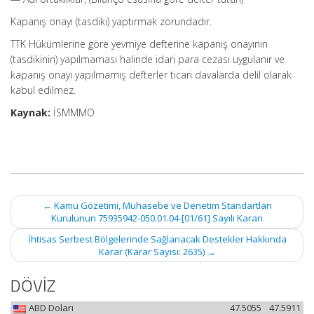
Kapanış onayı (tasdiki) yaptırmak zorundadır.
TTK Hükümlerine göre yevmiye defterine kapanış onayının
(tasdikinin) yapılmaması halinde idari para cezası uygulanır ve
kapanış onayı yapılmamış defterler ticari davalarda delil olarak
kabul edilmez.
Kaynak:
İSMMMO
Post
←
Kamu Gözetimi, Muhasebe ve Denetim Standartları
navigation
Kurulunun 75935942-050.01.04-[01/61] Sayılı Kararı
İhtisas Serbest Bölgelerinde Sağlanacak Destekler Hakkında
Karar (Karar Sayısı: 2635)
→
DÖVİZ
ABD Doları
47.5055
47.5911