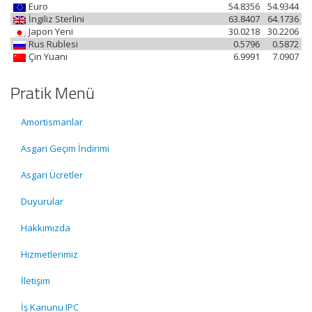
Euro
54.8356
54.9344
İngiliz Sterlini
63.8407
64.1736
Japon Yeni
30.0218
30.2206
Rus Rublesi
0.5796
0.5872
Çin Yuanı
6.9991
7.0907
Pratik Menü
Amortismanlar
Asgari Geçim İndirimi
Asgari Ücretler
Duyurular
Hakkımızda
Hizmetlerimiz
İletişim
İş Kanunu IPC