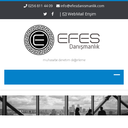
0256 811 44 09
info@efesdanismanlik.com
|
WebMail Erişim
muhasebe denetim değerleme