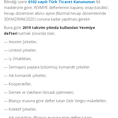
Bilindiği üzere
6102 sayılı Türk Ticaret Kanununun
64.
maddesine göre; YEVMİYE defterlerinin kapanış onayı (tasdiki) ;
hesap döneminin altıncı ayının (Normal hesap dönemlerinde
30/HAZİRAN/2020 ) sonuna kadar yapılması gerekir.
Buna göre
2019 takvim yılında kullanılan Yevmiye
defteri
tutmak zorunda olan;
— Anonim Şirketler,
— Limited şirketler,
— İş Ortaklıkları,
— Sermayesi paylara bölünmüş komandit şirketler.
— Adi komandit şirketler,
— Kooperatifler,
— Dernek ve Vakıfların İktisadi işletmeleri,
— Bilanço esasına göre defter tutan Gelir Vergisi mükellefleri,
— Kolektif Şirketler,
— Adi ortaklıklar, (Bilanço esasına göre defter tutan)