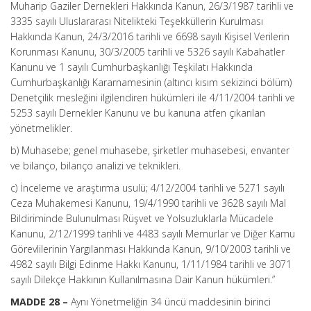
Muharip Gaziler Dernekleri Hakkında Kanun, 26/3/1987 tarihli ve
3335 sayılı Uluslararası Nitelikteki Teşekküllerin Kurulması
Hakkında Kanun, 24/3/2016 tarihli ve 6698 sayılı Kişisel Verilerin
Korunması Kanunu, 30/3/2005 tarihli ve 5326 sayılı Kabahatler
Kanunu ve 1 sayılı Cumhurbaşkanlığı Teşkilatı Hakkında
Cumhurbaşkanlığı Kararnamesinin (altıncı kısım sekizinci bölüm)
Denetçilik mesleğini ilgilendiren hükümleri ile 4/11/2004 tarihli ve
5253 sayılı Dernekler Kanunu ve bu kanuna atfen çıkarılan
yönetmelikler.
b) Muhasebe; genel muhasebe, şirketler muhasebesi, envanter
ve bilanço, bilanço analizi ve teknikleri.
c) İnceleme ve araştırma usulü; 4/12/2004 tarihli ve 5271 sayılı
Ceza Muhakemesi Kanunu, 19/4/1990 tarihli ve 3628 sayılı Mal
Bildiriminde Bulunulması Rüşvet ve Yolsuzluklarla Mücadele
Kanunu, 2/12/1999 tarihli ve 4483 sayılı Memurlar ve Diğer Kamu
Görevlilerinin Yargılanması Hakkında Kanun, 9/10/2003 tarihli ve
4982 sayılı Bilgi Edinme Hakkı Kanunu, 1/11/1984 tarihli ve 3071
sayılı Dilekçe Hakkının Kullanılmasına Dair Kanun hükümleri.”
MADDE 28 –
Aynı Yönetmeliğin 34 üncü maddesinin birinci