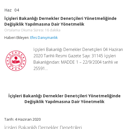
Haz
04
İçişleri
yorumlar kapalı
Bakanlığı
İçişleri Bakanlığı Dernekler Denetçileri Yönetmeliğinde
Dernekler
Değişiklik Yapılmasına Dair Yönetmelik
Denetçileri
Yönetmeliğinde
Ortalama Okuma Süresi:
16
dakika
Değişiklik
Haberi Ekleyen:
Efes Danışmanlık
Yapılmasına
Dair
Yönetmelik
İçişleri Bakanlığı Dernekler Denetçileri 04 Haziran
Ortalama
2020 Tarihli Resmi Gazete Sayı: 31145 İçişleri
Okuma
Süresi:
Bakanlığından: MADDE 1 – 22/9/2004 tarihli ve
16
25591…
dakika
için
İçişleri Bakanlığı Dernekler Denetçileri Yönetmeliğinde
Değişiklik Yapılmasına Dair Yönetmelik
Tarih: 4 Haziran 2020
İçişleri Bakanlığı Dernekler Denetçileri