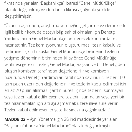
fıkrasında yer alan “Başkanlıkça” ibaresi “Genel Müdürlükçe”
olarak değiştirilmiş ve dördüncü fıkrası aşağıdaki şekilde
değiştirilmiştir.
“Üçüncü aşamada, araştırma yeteneğini geliştirme ve derneklerle
ilgili belli bir konuda detaylı bilgi sahibi olmaları için Denetçi
Yardımcılarına Genel Müdürlükçe belirlenecek konularda tez
hazırlattırılır. Tez komisyonunun oluşturulması, tezin kabulü ve
teslimine ilişkin hususlar Genel Müdürlükçe belirlenir. Tezlerin
yetişme döneminin bitiminden iki ay önce Genel Müdürlüğe
verilmesi gerekir. Tezler, Genel Müdür, Başkan ve bir Denetçiden
oluşan komisyon tarafından değerlendirilir ve komisyon
huzurunda Denetçi Yardımcıları tarafından savunulur. Tezler 100
tam puan üzerinden değerlendirilir ve tezlerin kabul edilmesi için
en az 70 puan alınması şarttır. Süresi içinde tezlerini sunmayan
veya tezleri kabul edilmeyenlere tezlerini sunmaları veya yeni bir
tez hazırlamaları için altı ayı aşmamak üzere ilave süre verilir.
Tezleri kabul edilmeyenler yeterlik sınavına çağrılmazlar.”
MADDE 22 –
Aynı Yönetmeliğin 28 inci maddesinde yer alan
“Başkanın” ibaresi “Genel Müdürün” olarak değiştirilmiştir.