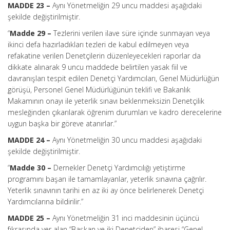
MADDE 23 –
Aynı Yönetmeliğin 29 uncu maddesi aşağıdaki
şekilde değiştirilmiştir.
“
Madde 29 –
Tezlerini verilen ilave süre içinde sunmayan veya
ikinci defa hazırladıkları tezleri de kabul edilmeyen veya
refakatine verilen Denetçilerin düzenleyecekleri raporlar da
dikkate alınarak 9 uncu maddede belirtilen yasak fiil ve
davranışları tespit edilen Denetçi Yardımcıları, Genel Müdürlüğün
görüşü, Personel Genel Müdürlüğünün teklifi ve Bakanlık
Makamının onayı ile yeterlik sınavı beklenmeksizin Denetçilik
mesleğinden çıkarılarak öğrenim durumları ve kadro derecelerine
uygun başka bir göreve atanırlar.”
MADDE 24 –
Aynı Yönetmeliğin 30 uncu maddesi aşağıdaki
şekilde değiştirilmiştir.
“
Madde 30 –
Dernekler Denetçi Yardımcılığı yetiştirme
programını başarı ile tamamlayanlar, yeterlik sınavına çağrılır.
Yeterlik sınavının tarihi en az iki ay önce belirlenerek Denetçi
Yardımcılarına bildirilir.”
MADDE 25 –
Aynı Yönetmeliğin 31 inci maddesinin üçüncü
fıkrasında yer alan “Başkan ve iki Denetçiden” ibaresi “Genel