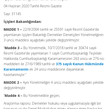
04 Haziran 2020 Tarihli Resmi Gazete
Sayı: 31145
İçişleri Bakanlığından:
MADDE 1 –
22/9/2004 tarihli ve 25591 sayılı Resmî Gazete’de
yayımlanan İçişleri Bakanlığı Dernekler Denetçileri Yönetmeliğinin
3 üncü maddesi aşağıdaki şekilde değiştirilmiştir.
“
Madde 3 –
Bu Yönetmelik, 10/7/2018 tarihli ve 30474 sayılı
Resmî Gazete’de yayımlanan 1 sayılı Cumhurbaşkanlığı Teşkilatı
Hakkında Cumhurbaşkanlığı Kararnamesinin 263 üncü ve 276 ncı
maddeleri ile 27/6/1989 tarihli ve
375 sayılı Kanun Hükmünde
Kararnamenin
ek 24 üncü maddesine dayanılarak
hazırlanmıştır.”
MADDE 2 –
Aynı Yönetmeliğin 4 üncü maddesi aşağıdaki şekilde
değiştirilmiştir.
“
Madde 4 –
Bu Yönetmelikte geçen;
Araştırma raporu: Dernekler hukuku veya uygulamasıyla ilgili bir
konunun ya da Genel Müdürlüğün görev alanına giren başka bir