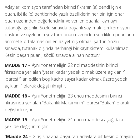
Adaylar, komisyon tarafından birinci fıkranın (a) bendi için elli
puan, (b) ila (e) bentlerinde yazılı özelliklerin her biri için onar
puan üzerinden değerlendirilir ve verilen puanlar ayrı ayrı
tutanağa geçirilir. Sözlü sınavda başarılı sayılmak için komisyon
başkan ve üyelerinin yüz tam puan üzerinden verdikleri puanların
aritmetik ortalamasının en az yetmiş olması şarttır. Sözlü
sınavda, tutanak dışında herhangi bir kayıt sistemi kullanılmaz.
Kesin başarı puanı, sözlü sınavda alınan nottur.”
MADDE 17 –
Aynı Yönetmeliğin 22 nci maddesinin birinci
fıkrasında yer alan “yeteri kadar yedek olmak üzere açıklanır”
ibaresi “ilan edilen boş kadro sayısı kadar olmak üzere yedek
açıklanır” olarak değiştirilmiştir.
MADDE 18 –
Aynı Yönetmeliğin 23 üncü maddesinin birinci
fıkrasında yer alan “Bakanlık Makamının” ibaresi “Bakan” olarak
değiştirilmiştir.
MADDE 19 –
Aynı Yönetmeliğin 24 üncü maddesi aşağıdaki
şekilde değiştirilmiştir.
“
Madde 24 –
Giriş sınavına başvuran adaylara ait kesin olmayan