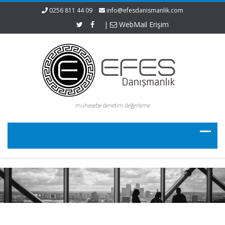
0256 811 44 09
info@efesdanismanlik.com
|
WebMail Erişim
muhasebe denetim değerleme