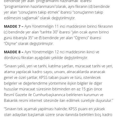
bendinde yer alan “programlarını hazırlamak” ibaresi
“programlarının hazırlanmasını”olarak, aynı fıkranın (d) bendinde
yer alan “sonuçlarını takip etmek” ibaresi “sonuçlarının takip
edilmesini sağlamak” olarak değiştirilmiştir.
MADDE 7 –
Aynı Yönetmeliğin 11 inci maddesinin birinci fıkrasının
(c) bendinde yer alan “tarihte 30” ibaresi “yılın ocak ayının birinci
günü itibarıyla 35” ve (f) bendinde yer alan “Öğrenci” ibaresi
“Ölçme” olarak değiştirilmiştir.
MADDE 8 –
Aynı Yönetmeliğin 12 nci maddesinin ikinci ve
dördüncü fıkraları aşağıdaki şekilde değiştirilmiştir.
“Sınavın şekli, yeri ve tarihi, katılma şartları, müracaat tarihi ve yeri,
atama yapılacak kadro sayısı, unvanı, alınacaklarda aranacak
genel ve özel şartlar, KPSS taban puanı ve türü, istenilecek
belgeler ve değerlendirme yöntemine ilişkin bilgiler ile diğer
hususlar müracaat süresinin bitiminden en az 15 gün önce
Resmî Gazete ile Cumhurbaşkanınca belirlenen kurumun ve
Bakanlık resmi internet sitesinde ilan edilmek suretiyle duyurulur.”
“Sınavın tek aşamalı yapılması halinde; KPSS puanı en yüksek
olan adaydan başlamak üzere sınav ilanında belirtilen boş kadro