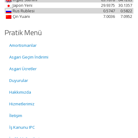
Japon Yeni
29.9375
30.1357
Rus Rublesi
0.5747
0.5822
Çin Yuanı
7.0036
7.0952
Pratik Menü
Amortismanlar
Asgari Geçim İndirimi
Asgari Ücretler
Duyurular
Hakkımızda
Hizmetlerimiz
İletişim
İş Kanunu IPC