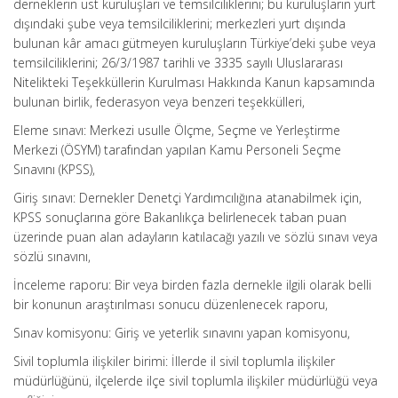
derneklerin üst kuruluşları ve temsilciliklerini; bu kuruluşların yurt
dışındaki şube veya temsilciliklerini; merkezleri yurt dışında
bulunan kâr amacı gütmeyen kuruluşların Türkiye’deki şube veya
temsilciliklerini; 26/3/1987 tarihli ve 3335 sayılı Uluslararası
Nitelikteki Teşekküllerin Kurulması Hakkında Kanun kapsamında
bulunan birlik, federasyon veya benzeri teşekkülleri,
Eleme sınavı: Merkezi usulle Ölçme, Seçme ve Yerleştirme
Merkezi (ÖSYM) tarafından yapılan Kamu Personeli Seçme
Sınavını (KPSS),
Giriş sınavı: Dernekler Denetçi Yardımcılığına atanabilmek için,
KPSS sonuçlarına göre Bakanlıkça belirlenecek taban puan
üzerinde puan alan adayların katılacağı yazılı ve sözlü sınavı veya
sözlü sınavını,
İnceleme raporu: Bir veya birden fazla dernekle ilgili olarak belli
bir konunun araştırılması sonucu düzenlenecek raporu,
Sınav komisyonu: Giriş ve yeterlik sınavını yapan komisyonu,
Sivil toplumla ilişkiler birimi: İllerde il sivil toplumla ilişkiler
müdürlüğünü, ilçelerde ilçe sivil toplumla ilişkiler müdürlüğü veya