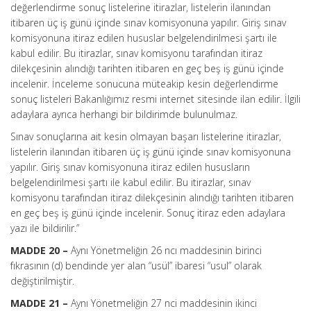
değerlendirme sonuç listelerine itirazlar, listelerin ilanından
itibaren üç iş günü içinde sınav komisyonuna yapılır. Giriş sınav
komisyonuna itiraz edilen hususlar belgelendirilmesi şartı ile
kabul edilir. Bu itirazlar, sınav komisyonu tarafından itiraz
dilekçesinin alındığı tarihten itibaren en geç beş iş günü içinde
incelenir. İnceleme sonucuna müteakip kesin değerlendirme
sonuç listeleri Bakanlığımız resmi internet sitesinde ilan edilir. İlgili
adaylara ayrıca herhangi bir bildirimde bulunulmaz.
Sınav sonuçlarına ait kesin olmayan başarı listelerine itirazlar,
listelerin ilanından itibaren üç iş günü içinde sınav komisyonuna
yapılır. Giriş sınav komisyonuna itiraz edilen hususların
belgelendirilmesi şartı ile kabul edilir. Bu itirazlar, sınav
komisyonu tarafından itiraz dilekçesinin alındığı tarihten itibaren
en geç beş iş günü içinde incelenir. Sonuç itiraz eden adaylara
yazı ile bildirilir.”
MADDE 20 –
Aynı Yönetmeliğin 26 ncı maddesinin birinci
fıkrasının (d) bendinde yer alan “usül” ibaresi “usul” olarak
değiştirilmiştir.
MADDE 21 –
Aynı Yönetmeliğin 27 nci maddesinin ikinci