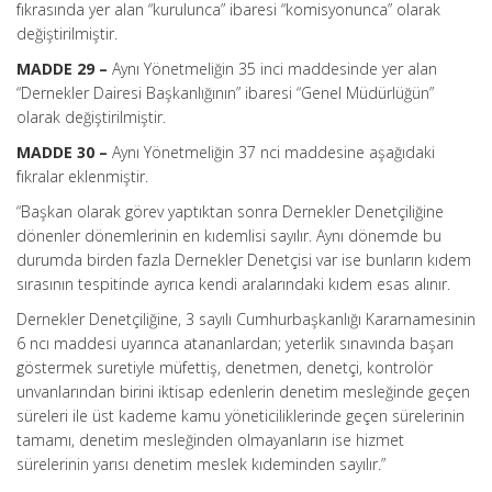
fıkrasında yer alan “kurulunca” ibaresi “komisyonunca” olarak
değiştirilmiştir.
MADDE 29 –
Aynı Yönetmeliğin 35 inci maddesinde yer alan
“Dernekler Dairesi Başkanlığının” ibaresi “Genel Müdürlüğün”
olarak değiştirilmiştir.
MADDE 30 –
Aynı Yönetmeliğin 37 nci maddesine aşağıdaki
fıkralar eklenmiştir.
“Başkan olarak görev yaptıktan sonra Dernekler Denetçiliğine
dönenler dönemlerinin en kıdemlisi sayılır. Aynı dönemde bu
durumda birden fazla Dernekler Denetçisi var ise bunların kıdem
sırasının tespitinde ayrıca kendi aralarındaki kıdem esas alınır.
Dernekler Denetçiliğine, 3 sayılı Cumhurbaşkanlığı Kararnamesinin
6 ncı maddesi uyarınca atananlardan; yeterlik sınavında başarı
göstermek suretiyle müfettiş, denetmen, denetçi, kontrolör
unvanlarından birini iktisap edenlerin denetim mesleğinde geçen
süreleri ile üst kademe kamu yöneticiliklerinde geçen sürelerinin
tamamı, denetim mesleğinden olmayanların ise hizmet
sürelerinin yarısı denetim meslek kıdeminden sayılır.”