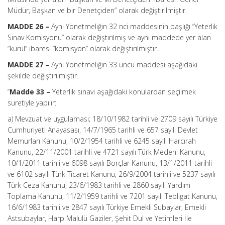
Müdür, Başkan ve bir Denetçiden” olarak değiştirilmiştir.
MADDE 26 –
Aynı Yönetmeliğin 32 nci maddesinin başlığı “Yeterlik
Sınav Komisyonu” olarak değiştirilmiş ve aynı maddede yer alan
“kurul” ibaresi “komisyon” olarak değiştirilmiştir.
MADDE 27 –
Aynı Yönetmeliğin 33 üncü maddesi aşağıdaki
şekilde değiştirilmiştir.
“
Madde 33 –
Yeterlik sınavı aşağıdaki konulardan seçilmek
suretiyle yapılır:
a) Mevzuat ve uygulaması; 18/10/1982 tarihli ve 2709 sayılı Türkiye
Cumhuriyeti Anayasası, 14/7/1965 tarihli ve 657 sayılı Devlet
Memurları Kanunu, 10/2/1954 tarihli ve 6245 sayılı Harcırah
Kanunu, 22/11/2001 tarihli ve 4721 sayılı Türk Medeni Kanunu,
10/1/2011 tarihli ve 6098 sayılı Borçlar Kanunu, 13/1/2011 tarihli
ve 6102 sayılı Türk Ticaret Kanunu, 26/9/2004 tarihli ve 5237 sayılı
Türk Ceza Kanunu, 23/6/1983 tarihli ve 2860 sayılı Yardım
Toplama Kanunu, 11/2/1959 tarihli ve 7201 sayılı Tebligat Kanunu,
16/6/1983 tarihli ve 2847 sayılı Türkiye Emekli Subaylar, Emekli
Astsubaylar, Harp Malulü Gaziler, Şehit Dul ve Yetimleri İle