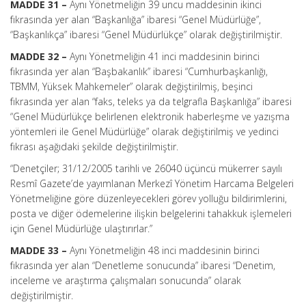
MADDE 31 –
Aynı Yönetmeliğin 39 uncu maddesinin ikinci
fıkrasında yer alan “Başkanlığa” ibaresi “Genel Müdürlüğe”,
“Başkanlıkça” ibaresi “Genel Müdürlükçe” olarak değiştirilmiştir.
MADDE 32 –
Aynı Yönetmeliğin 41 inci maddesinin birinci
fıkrasında yer alan “Başbakanlık” ibaresi “Cumhurbaşkanlığı,
TBMM, Yüksek Mahkemeler” olarak değiştirilmiş, beşinci
fıkrasında yer alan “faks, teleks ya da telgrafla Başkanlığa” ibaresi
“Genel Müdürlükçe belirlenen elektronik haberleşme ve yazışma
yöntemleri ile Genel Müdürlüğe” olarak değiştirilmiş ve yedinci
fıkrası aşağıdaki şekilde değiştirilmiştir.
“Denetçiler; 31/12/2005 tarihli ve 26040 üçüncü mükerrer sayılı
Resmî Gazete’de yayımlanan Merkezî Yönetim Harcama Belgeleri
Yönetmeliğine göre düzenleyecekleri görev yolluğu bildirimlerini,
posta ve diğer ödemelerine ilişkin belgelerini tahakkuk işlemeleri
için Genel Müdürlüğe ulaştırırlar.”
MADDE 33 –
Aynı Yönetmeliğin 48 inci maddesinin birinci
fıkrasında yer alan “Denetleme sonucunda” ibaresi “Denetim,
inceleme ve araştırma çalışmaları sonucunda” olarak
değiştirilmiştir.