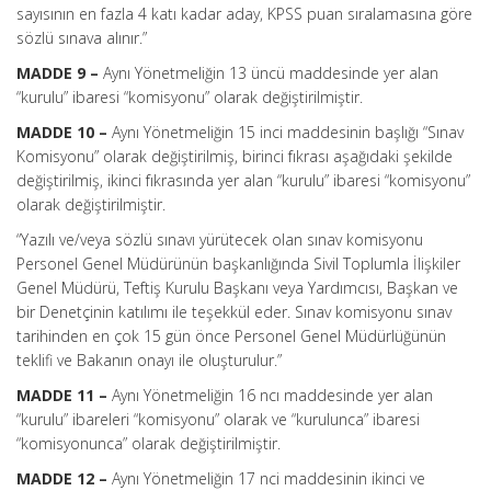
sayısının en fazla 4 katı kadar aday, KPSS puan sıralamasına göre
sözlü sınava alınır.”
MADDE 9 –
Aynı Yönetmeliğin 13 üncü maddesinde yer alan
“kurulu” ibaresi “komisyonu” olarak değiştirilmiştir.
MADDE 10 –
Aynı Yönetmeliğin 15 inci maddesinin başlığı “Sınav
Komisyonu” olarak değiştirilmiş, birinci fıkrası aşağıdaki şekilde
değiştirilmiş, ikinci fıkrasında yer alan “kurulu” ibaresi “komisyonu”
olarak değiştirilmiştir.
“Yazılı ve/veya sözlü sınavı yürütecek olan sınav komisyonu
Personel Genel Müdürünün başkanlığında Sivil Toplumla İlişkiler
Genel Müdürü, Teftiş Kurulu Başkanı veya Yardımcısı, Başkan ve
bir Denetçinin katılımı ile teşekkül eder. Sınav komisyonu sınav
tarihinden en çok 15 gün önce Personel Genel Müdürlüğünün
teklifi ve Bakanın onayı ile oluşturulur.”
MADDE 11 –
Aynı Yönetmeliğin 16 ncı maddesinde yer alan
“kurulu” ibareleri “komisyonu” olarak ve “kurulunca” ibaresi
“komisyonunca” olarak değiştirilmiştir.
MADDE 12 –
Aynı Yönetmeliğin 17 nci maddesinin ikinci ve