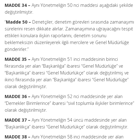
MADDE 34 –
Aynı Yönetmeliğin 50 nci maddesi aşağıdaki şekilde
değiştirilmiştir.
“
Madde 50 –
Denetçiler, denetim görevleri sırasında zamanaşımı
sürelerini resen dikkate alırlar. Zamanaşımına uğrayacağını tespit
ettikleri konulara ilişkin raporlarını, denetim sonunu
beklemeksizin düzenleyerek ilgili mercilere ve Genel Müdürlüğe
gönderirler.”
MADDE 35 –
Aynı Yönetmeliğin 51 inci maddesinin birinci
fıkrasında yer alan “Başkanlığa” ibaresi “Genel Müdürlüğe” ve
“Başkanlıkça” ibaresi “Genel Müdürlükçe” olarak değiştirilmiş ve
ikinci fıkrasında yer alan “Başkanlığa” ibaresi “Genel Müdürlüğe”
olarak değiştirilmiştir.
MADDE 36 –
Aynı Yönetmeliğin 52 nci maddesinde yer alan
“Dernekler Birimlerince” ibaresi “sivil toplumla ilişkiler birimlerince”
olarak değiştirilmiştir.
MADDE 37 –
Aynı Yönetmeliğin 54 üncü maddesinde yer alan
“Başkanlıkça” ibaresi “Genel Müdürlükçe” olarak değiştirilmiştir.
MADDE 38 –
Aynı Yönetmeliğin 58 inci maddesinde yer alan