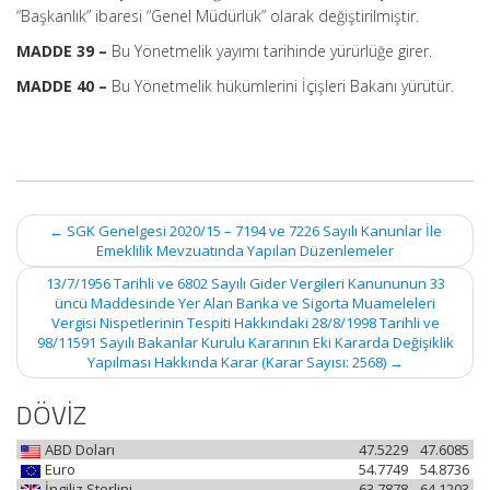
“Başkanlık” ibaresi “Genel Müdürlük” olarak değiştirilmiştir.
MADDE 39 –
Bu Yönetmelik yayımı tarihinde yürürlüğe girer.
MADDE 40 –
Bu Yönetmelik hükümlerini İçişleri Bakanı yürütür.
Post
←
SGK Genelgesi 2020/15 – 7194 ve 7226 Sayılı Kanunlar İle
navigation
Emeklilik Mevzuatında Yapılan Düzenlemeler
13/7/1956 Tarihli ve 6802 Sayılı Gider Vergileri Kanununun 33
üncü Maddesinde Yer Alan Banka ve Sigorta Muameleleri
Vergisi Nispetlerinin Tespiti Hakkındaki 28/8/1998 Tarihli ve
98/11591 Sayılı Bakanlar Kurulu Kararının Eki Kararda Değişiklik
Yapılması Hakkında Karar (Karar Sayısı: 2568)
→
DÖVİZ
ABD Doları
47.5229
47.6085
Euro
54.7749
54.8736
İngiliz Sterlini
63.7878
64.1203