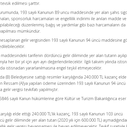
tevsik edilmesi şarttır.
 durumunda, 193 sayılı Kanunun 89 uncu maddesinde yer alan şahıs sig
aları, sponsorluk harcamaları ve engellilik indirimi ile anılan madde ve i
pılabileceği düzenlenmiş bağış ve yardımlar gibi bazı harcamaların da
u yapılması mümkündür.
 hesaplanan gelir vergisinden 193 sayılı Kanunun 94 üncü maddesine gör
dilebilecektir.
 maddesindeki tarifenin dördüncü gelir diliminde yer alan tutarın aşılı
ıyla her bir yıl için ayrı ayrı değerlendirilecektir. İlgili takvim yılında isti
rda istisnadan yararlanılmasına engel teşkil etmeyecektir.
nda (B) Belediyesine sattığı resimler karşılığında 240.000 TL kazanç elde
ndan Ressam (A)’ya yapılan ödeme üzerinden 193 sayılı Kanunun 94 üncü
lir vergisi tevkifatı yapılmıştır.
r 5846 sayılı Kanun hükümlerine göre Kültür ve Turizm Bakanlığınca eser
karşılığı elde ettiği 240.000 TL’lik kazanç, 193 sayılı Kanunun 103 üncü
gelir diliminde yer alan tutarı (2020 yılı için 600.000 TL) aşmadığından
ıllık gelir vergisi beyannamesi ile beyan edilmeyecektir. Tevkif suretiyle 