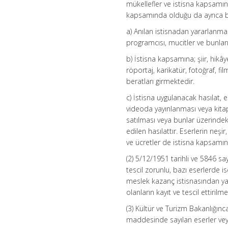
mükellefler ve istisna kapsamı
kapsamında olduğu da ayrıca bel
a) Anılan istisnadan yararlanma 
programcısı, mucitler ve bunları
b) İstisna kapsamına; şiir, hikâ
röportaj, karikatür, fotoğraf, fi
beratları girmektedir.
c) İstisna uygulanacak hasılat, e
videoda yayınlanması veya kitap,
satılması veya bunlar üzerindek
edilen hasılattır. Eserlerin neşir
ve ücretler de istisna kapsamınd
(2) 5/12/1951 tarihli ve 5846 sa
tescil zorunlu, bazı eserlerde 
meslek kazanç istisnasından yar
olanların kayıt ve tescil ettiril
(3) Kültür ve Turizm Bakanlığınc
maddesinde sayılan eserler vey