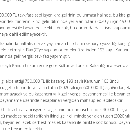
0.000 TL tevkifata tabi işyeri kira gelirinin bulunması halinde, bu kira ge
eki tarifenin ikinci gelir diliminde yer alan tutarı (2020 yılı için 49.00
 beyannamesi ile beyan edilecektir. Ancak, bu durumda da istisna kapsam
eye dahil edilmeyecektir.
n kanalında haftalık olarak yayınlanan bir dizinin senaryo yazarlığı karşılı
elde etmiştir. Bay (C)’ye yapılan ödemeler üzerinden 193 sayılı Kanun
da gelir vergisi tevkifatı yapılmıştır.
46 sayılı Kanun hükümlerine göre Kültür ve Turizm Bakanlığınca eser olar
ılığı elde ettiği 750.000 TL lik kazanç, 193 sayılı Kanunun 103 üncü
gelir diliminde yer alan tutarı (2020 yılı için 600.000 TL) aştığından, Ba
rlanamayacak ve bu kazancını yıllık gelir vergisi beyannamesi ile beyan e
er beyanname üzerinde hesaplanan vergiden mahsup edilebilecektir.
0 TL tevkifata tabi işyeri kira gelirinin bulunması halinde, 40.000 TL işyer
cü maddesindeki tarifenin ikinci gelir diliminde yer alan tutarı (2020 yılı
 beyan edilecek serbest meslek kazancı ile birlikte söz konusu bey
liri de beyan edilecektir.