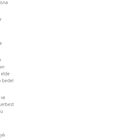
isna
r
,
a
e
nın
 elde
an bedel
 ve
 serbest
lu
ılı