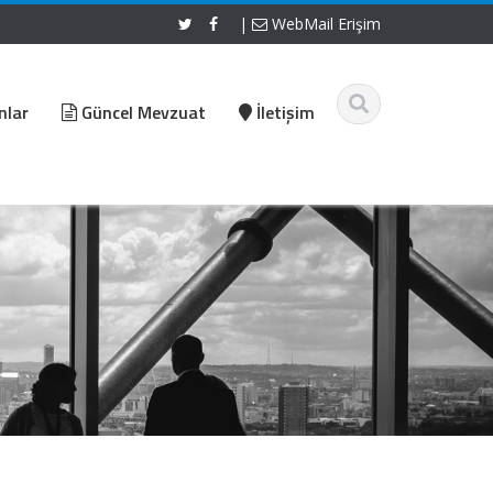
|
WebMail Erişim
nlar
Güncel Mevzuat
İletişim