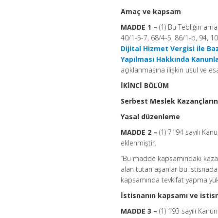
Amaç ve kapsam
MADDE 1 –
(1) Bu Tebliğin ama
40/1-5-7, 68/4-5, 86/1-b, 94, 10
Dijital Hizmet Vergisi ile 
Yapılması Hakkında Kanunl
açıklanmasına ilişkin usul ve es
İKİNCİ BÖLÜM
Serbest Meslek Kazançlarınd
Yasal düzenleme
MADDE 2 –
(1) 7194 sayılı Ka
eklenmiştir.
“Bu madde kapsamındaki kazançl
alan tutarı aşanlar bu istisnad
kapsamında tevkifat yapma yük
İstisnanın kapsamı ve istis
MADDE 3 –
(1) 193 sayılı Kan