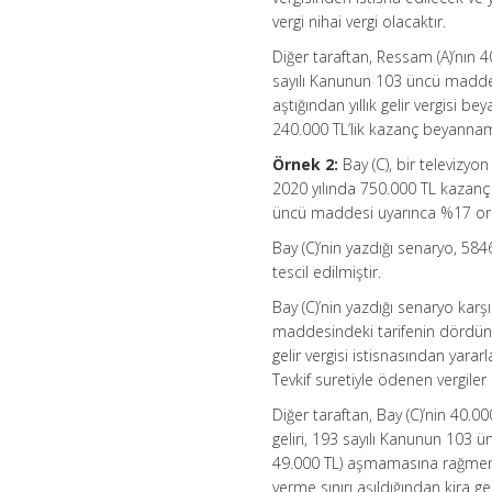
vergi nihai vergi olacaktır.
Diğer taraftan, Ressam (A)’nın 40
sayılı Kanunun 103 üncü maddesind
aştığından yıllık gelir vergisi
240.000 TL’lik kazanç beyannam
Örnek 2:
Bay (C), bir televizyo
2020 yılında 750.000 TL kazanç 
üncü maddesi uyarınca %17 oranın
Bay (C)’nin yazdığı senaryo, 58
tescil edilmiştir.
Bay (C)’nin yazdığı senaryo karş
maddesindeki tarifenin dördüncü 
gelir vergisi istisnasından yara
Tevkif suretiyle ödenen vergil
Diğer taraftan, Bay (C)’nin 40.00
geliri, 193 sayılı Kanunun 103 ün
49.000 TL) aşmamasına rağmen,
verme sınırı aşıldığından kira ge