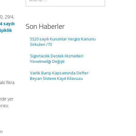
0, 29/4,
4 sayılı
Son Haberler
şiklik
5520 sayılı Kurumlar Vergisi Kanunu
Sirküleri /73
Sigortacılık Destek Hizmetleri
Yönetmeliği Değişti
Varlık Barışı Kapsamında Defter-
Beyan Sistemi Kayıt Kılavuzu
ki fıkra
nde yer
krası
an