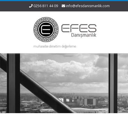
0256 811 44 09
info@efesdanismanlik.com
muhasebe denetim değerleme