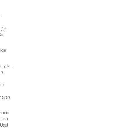
ü
diğer
Bu
elde
 yazılı
an
arı
amayan
ancın
onusu
 Usul