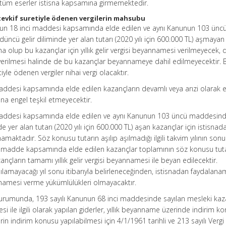
n tüm eserler istisna kapsamına girmemektedir.
tevkif suretiyle ödenen vergilerin mahsubu
unun 18 inci maddesi kapsamında elde edilen ve aynı Kanunun 103 ünc
üncü gelir diliminde yer alan tutarı (2020 yılı için 600.000 TL) aşmayan
sna olup bu kazançlar için yıllık gelir vergisi beyannamesi verilmeyecek, 
 verilmesi halinde de bu kazançlar beyannameye dahil edilmeyecektir. 
iyle ödenen vergiler nihai vergi olacaktır.
maddesi kapsamında elde edilen kazançların devamlı veya arızi olarak 
na engel teşkil etmeyecektir.
 maddesi kapsamında elde edilen ve aynı Kanunun 103 üncü maddesinde
e yer alan tutarı (2020 yılı için 600.000 TL) aşan kazançlar için istisnad
ktadır. Söz konusu tutarın aşılıp aşılmadığı ilgili takvim yılının sonu
inci madde kapsamında elde edilen kazançlar toplamının söz konusu tut
nçların tamamı yıllık gelir vergisi beyannamesi ile beyan edilecektir.
nılamayacağı yıl sonu itibarıyla belirleneceğinden, istisnadan faydalan
nnamesi verme yükümlülükleri olmayacaktır.
 durumunda, 193 sayılı Kanunun 68 inci maddesinde sayılan mesleki kaz
si ile ilgili olarak yapılan giderler, yıllık beyanname üzerinde indirim k
rin indirim konusu yapılabilmesi için 4/1/1961 tarihli ve 213 sayılı Vergi