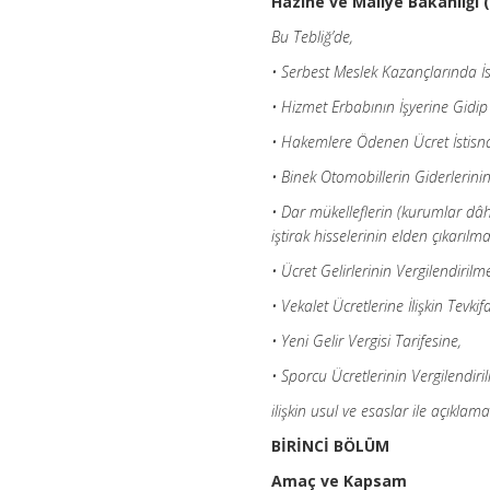
Hazine ve Maliye Bakanlığı (
Bu Tebliğ’de,
• Serbest Meslek Kazançlarında İ
• Hizmet Erbabının İşyerine Gidip
• Hakemlere Ödenen Ücret İstisn
• Binek Otomobillerin Giderlerini
• Dar mükelleflerin (kurumlar dâhil
iştirak hisselerinin elden çıkarılm
• Ücret Gelirlerinin Vergilendirilm
• Vekalet Ücretlerine İlişkin Tevk
• Yeni Gelir Vergisi Tarifesine,
• Sporcu Ücretlerinin Vergilendiri
ilişkin usul ve esaslar ile açıklama
BİRİNCİ BÖLÜM
Amaç ve Kapsam