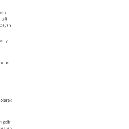
orta
lgili
 beyan
e yıl
p
snadan
 olarak
 gelir
kesilen