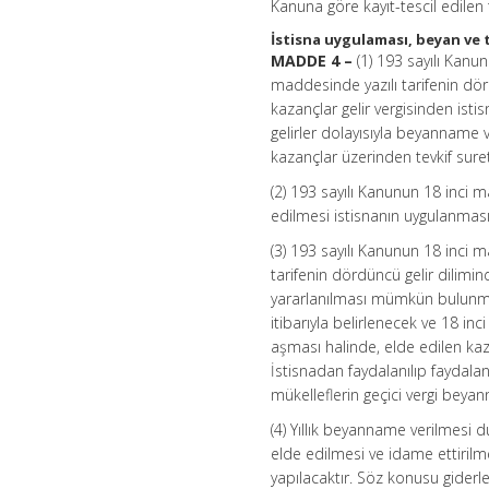
Kanuna göre kayıt-tescil edile
İstisna uygulaması, beyan ve 
MADDE 4 –
(1) 193 sayılı Kan
maddesinde yazılı tarifenin dörd
kazançlar gelir vergisinden isti
gelirler dolayısıyla beyanname
kazançlar üzerinden tevkif suret
(2) 193 sayılı Kanunun 18 inci 
edilmesi istisnanın uygulanması
(3) 193 sayılı Kanunun 18 inci
tarifenin dördüncü gelir dilimind
yararlanılması mümkün bulunmama
itibarıyla belirlenecek ve 18 
aşması halinde, elde edilen kaza
İstisnadan faydalanılıp faydala
mükelleflerin geçici vergi beya
(4) Yıllık beyanname verilmesi
elde edilmesi ve idame ettirilme
yapılacaktır. Söz konusu giderle