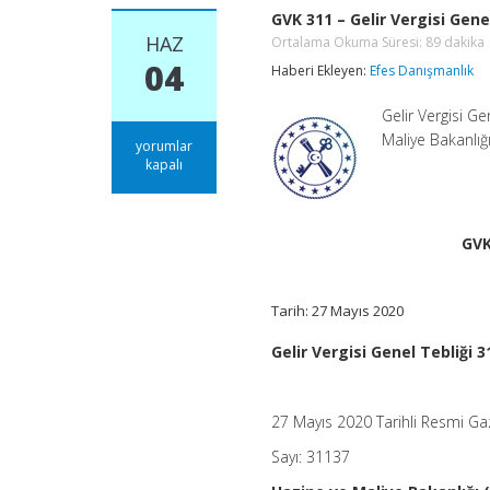
GVK 311 – Gelir Vergisi Genel
HAZ
Ortalama Okuma Süresi:
89
dakika
04
Haberi Ekleyen:
Efes Danışmanlık
Gelir Vergisi G
Maliye Bakanlığı
GVK
yorumlar
311
kapalı
–
Gelir
Vergisi
Genel
GVK
Tebliği
(Seri
No:
Tarih: 27 Mayıs 2020
311)
Ortalama
Okuma
Gelir Vergisi Genel Tebliği 3
Süresi:
89
dakika
için
27 Mayıs 2020 Tarihli Resmi Ga
Sayı: 31137