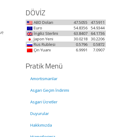
DÖVİZ
ABD Doları
47.5055
47.5911
Euro
54.8356
54.9344
ve
İngiliz Sterlini
63.8407
64.1736
Japon Yeni
30.0218
30.2206
Rus Rublesi
0.5796
0.5872
Çin Yuanı
6.9991
7.0907
Pratik Menü
Amortismanlar
Asgari Geçim İndirimi
Asgari Ücretler
Duyurular
Hakkımızda
Hizmetlerimiz