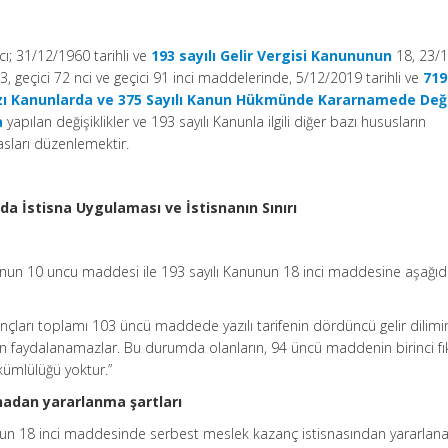
cı; 31/12/1960 tarihli ve
193 sayılı Gelir Vergisi Kanununun
18, 23/1
3, geçici 72 nci ve geçici 91 inci maddelerinde, 5/12/2019 tarihli ve
719
Bazı Kanunlarda ve 375 Sayılı Kanun Hükmünde Kararnamede Deği
a
yapılan değişiklikler ve 193 sayılı Kanunla ilgili diğer bazı hususların
asları düzenlemektir.
a İstisna Uygulaması ve İstisnanın Sınırı
nunun 10 uncu maddesi ile 193 sayılı Kanunun 18 inci maddesine aşağıda
arı toplamı 103 üncü maddede yazılı tarifenin dördüncü gelir dilimi
an faydalanamazlar. Bu durumda olanların, 94 üncü maddenin birinci fı
ümlülüğü yoktur.”
nadan yararlanma şartları
unun 18 inci maddesinde serbest meslek kazanç istisnasından yararlan