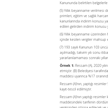
Kanununda belirtilen belgelerle 
(5) Yıllık beyanname verilmesi
primleri, eğitim ve sağlık harcam
kanunlarında indirim konusu ya
edilen gelirden indirim konus
(6) Yıllık beyanname üzerinden
içinde kesilen vergiler mahsup e
(7) 193 sayılı Kanunun 103 üncü
aşılmadığı, takvim yılı sonu itibar
yararlanılamaması sonraki yılla
Örnek 1:
Ressam (A), 2020 yılı
etmiştir. (B) Belediyesi tarafı
maddesi uyarınca %17 oranında ge
Ressam (A)’nın, yaptığı resimle
kayıt-tescil edilmiştir.
Ressam (A)’nın yaptığı resimler 
maddesindeki tarifenin dördüncü 
vergisinden istisna edilecek ve y