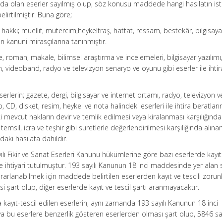
nda olan eserler sayılmış olup, söz konusu maddede hangi hasılatın ist
irtilmiştir. Buna göre;
hakkı; müellif, mütercim,heykeltraş, hattat, ressam, bestekâr, bilgisaya
n kanuni mirasçılarına tanınmıştır.
ye, roman, makale, bilimsel araştırma ve incelemeleri, bilgisayar yazılımı
lm, videoband, radyo ve televizyon senaryo ve oyunu gibi eserler ile ihtir
serlerin; gazete, dergi, bilgisayar ve internet ortamı, radyo, televizyon v
 CD, disket, resim, heykel ve nota halindeki eserleri ile ihtira beratları
i mevcut hakların devir ve temlik edilmesi veya kiralanması karşılığında
, temsil, icra ve teşhir gibi suretlerle değerlendirilmesi karşılığında alın
aki hasılata dahildir.
yılı Fikir ve Sanat Eserleri Kanunu hükümlerine göre bazı eserlerde kayıt
ise ihtiyari tutulmuştur. 193 sayılı Kanunun 18 inci maddesinde yer alan
arlanabilmek için maddede belirtilen eserlerden kayıt ve tescili zorun
mesi şart olup, diğer eserlerde kayıt ve tescil şartı aranmayacaktır.
a kayıt-tescil edilen eserlerin, aynı zamanda 193 sayılı Kanunun 18 inci
a bu eserlere benzerlik gösteren eserlerden olması şart olup, 5846 say