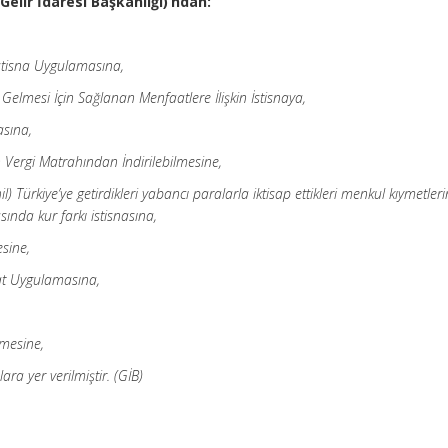
Gelir İdaresi Başkanlığı)’ndan:
stisna Uygulamasına,
 Gelmesi İçin Sağlanan Menfaatlere İlişkin İstisnaya,
asına,
n Vergi Matrahından İndirilebilmesine,
) Türkiye’ye getirdikleri yabancı paralarla iktisap ettikleri menkul kıymetleri
asında kur farkı istisnasına,
esine,
ifat Uygulamasına,
lmesine,
lara yer verilmiştir. (GİB)