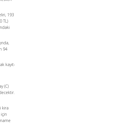
liri, 193
0 TL)
ındaki
ğında,
un 94
ak kayıt-
y (C)
decektir.
i kira
 için
anname