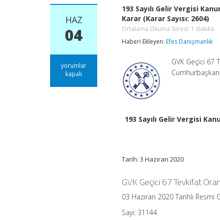
193 Sayılı Gelir Vergisi Ka
HAZ
Karar (Karar Sayısı: 2604)
Ortalama Okuma Süresi:
1
dakika
04
Haberi Ekleyen:
Efes Danışmanlık
GVK Geçici 67 T
193
yorumlar
Cumhurbaşkanı K
Sayılı
kapalı
Gelir
Vergisi
Kanununun
Geçici
67
193 Sayılı Gelir Vergisi K
nci
Maddesinde
Yer
Alan
Tevkifat
Tarih: 3 Haziran 2020
Oranları
Hakkında
GVK Geçici 67 Tevkifat Ora
Karar
(Karar
03 Haziran 2020 Tarihli Resmi 
Sayısı:
2604)
Sayı: 31144
Ortalama