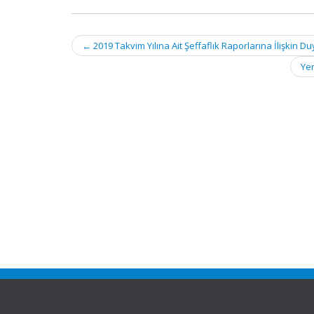
Post
←
2019 Takvim Yılına Ait Şeffaflık Raporlarına İlişkin D
navigation
Yer