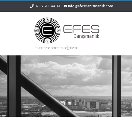
0256 811 44 09
info@efesdanismanlik.com
muhasebe denetim değerleme