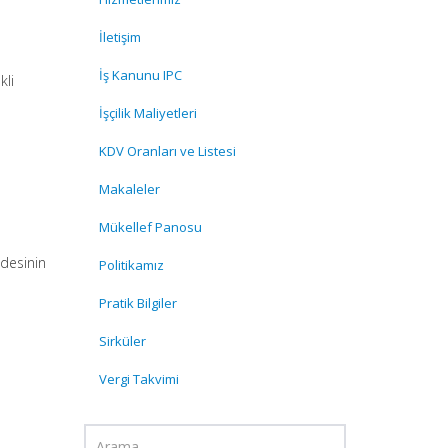
İletişim
İş Kanunu IPC
kli
İşçilik Maliyetleri
KDV Oranları ve Listesi
Makaleler
Mükellef Panosu
ddesinin
Politikamız
Pratik Bilgiler
Sirküler
Vergi Takvimi