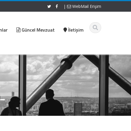
|
WebMail Erişim
nlar
Güncel Mevzuat
İletişim