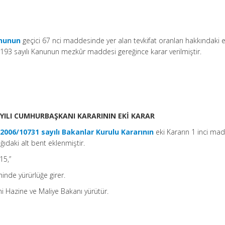
ununun
geçici 67 nci maddesinde yer alan tevkifat oranları hakkındaki e
 193 sayılı Kanunun mezkûr maddesi gereğince karar verilmiştir.
SAYILI CUMHURBAŞKANI KARARININ EKİ KARAR
e
2006/10731 sayılı Bakanlar Kurulu Kararının
eki Kararın 1 inci ma
ağıdaki alt bent eklenmiştir.
15,”
hinde yürürlüğe girer.
i Hazine ve Maliye Bakanı yürütür.