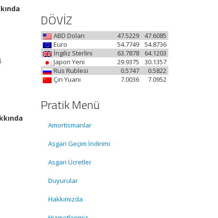
kkında
DÖVİZ
ABD Doları
47.5229
47.6085
Euro
54.7749
54.8736
İngiliz Sterlini
63.7878
64.1203
4
Japon Yeni
29.9375
30.1357
Rus Rublesi
0.5747
0.5822
Çin Yuanı
7.0036
7.0952
Pratik Menü
akkında
Amortismanlar
Asgari Geçim İndirimi
Asgari Ücretler
Duyurular
Hakkımızda
Hizmetlerimiz