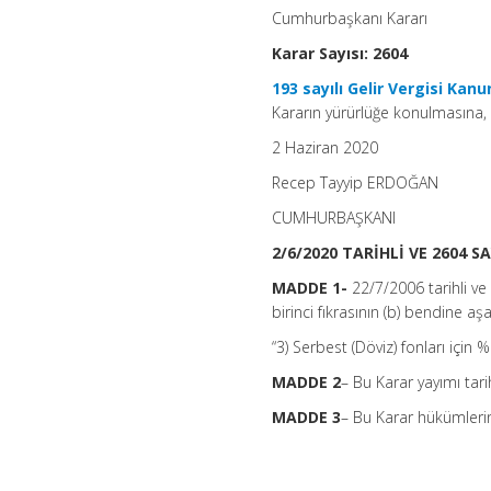
Okuma
Cumhurbaşkanı Kararı
Süresi:
1
dakika
Karar Sayısı: 2604
için
193 sayılı Gelir Vergisi Kan
Kararın yürürlüğe konulmasına,
2 Haziran 2020
Recep Tayyip ERDOĞAN
CUMHURBAŞKANI
2/6/2020 TARİHLİ VE 2604 
MADDE 1-
22/7/2006 tarihli v
birinci fıkrasının (b) bendine aş
“3) Serbest (Döviz) fonları için %
MADDE 2
– Bu Karar yayımı tari
MADDE 3
– Bu Karar hükümlerin