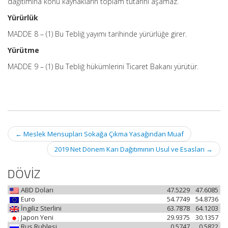
dağıtımına konu kaynakların toplam tutarını aşamaz.
Yürürlük
MADDE 8 – (1) Bu Tebliğ yayımı tarihinde yürürlüğe girer.
Yürütme
MADDE 9 – (1) Bu Tebliğ hükümlerini Ticaret Bakanı yürütür.
Post
←
Meslek Mensupları Sokağa Çıkma Yasağından Muaf
navigation
2019 Net Dönem Karı Dağıtımının Usul ve Esasları
→
DÖVİZ
ABD Doları
47.5229
47.6085
Euro
54.7749
54.8736
İngiliz Sterlini
63.7878
64.1203
Japon Yeni
29.9375
30.1357
Rus Rublesi
0.5747
0.5822