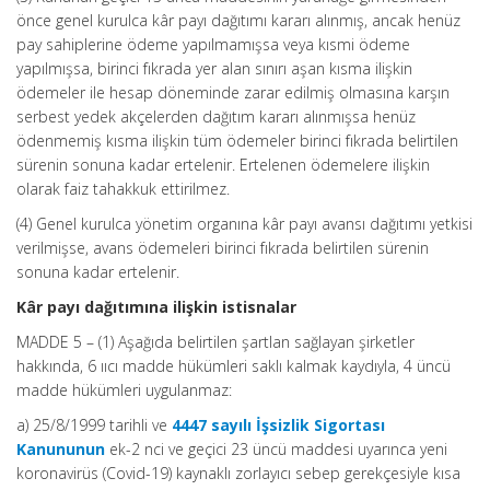
önce genel kurulca kâr payı dağıtımı kararı alınmış, ancak henüz
pay sahiplerine ödeme yapılmamışsa veya kısmi ödeme
yapılmışsa, birinci fıkrada yer alan sınırı aşan kısma ilişkin
ödemeler ile hesap döneminde zarar edilmiş olmasına karşın
serbest yedek akçelerden dağıtım kararı alınmışsa henüz
ödenmemiş kısma ilişkin tüm ödemeler birinci fıkrada belirtilen
sürenin sonuna kadar ertelenir. Ertelenen ödemelere ilişkin
olarak faiz tahakkuk ettirilmez.
(4) Genel kurulca yönetim organına kâr payı avansı dağıtımı yetkisi
verilmişse, avans ödemeleri birinci fıkrada belirtilen sürenin
sonuna kadar ertelenir.
Kâr payı dağıtımına ilişkin istisnalar
MADDE 5 – (1) Aşağıda belirtilen şartlan sağlayan şirketler
hakkında, 6 ııcı madde hükümleri saklı kalmak kaydıyla, 4 üncü
madde hükümleri uygulanmaz:
a) 25/8/1999 tarihli ve
4447 sayılı İşsizlik Sigortası
Kanununun
ek-2 nci ve geçici 23 üncü maddesi uyarınca yeni
koronavirüs (Covid-19) kaynaklı zorlayıcı sebep gerekçesiyle kısa