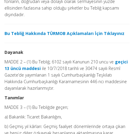
fonların, doğrudan veya dolaylı olarak sermayesinin yüzde
ellisinden fazlasına sahip olduğu şirketler bu Tebliğ kapsamı
dışındadır.
Bu Tebliğ Hakkında TÜRMOB Açıklamaları İçin Tıklayınız
Dayanak
MADDE 2 – (1) Bu Tebliğ; 6102 sayılı Kanunun 210 uncu ve
geçici
13 üncü maddesi
ile 10/7/2018 tarihli ve 30474 sayılı Resmî
Gazete’de yayımlanan 1 sayılı Cumhurbaşkanlığı Teşkilatı
Hakkında Cumhurbaşkanlığı Kararnamesinin 446 ncı maddesine
dayanılarak hazırlanmıştır.
Tanımlar
MADDE 3 – (1) Bu Tebliğde geçen;
a) Bakanlık: Ticaret Bakanlığını,
b) Geçmiş yıl kârları: Geçmiş faaliyet dönemlerinde ortaya çıkan
ve henüz diğer özkaynak hesaplarına aktarılmasına karar