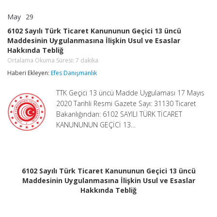
May
29
6102
yorumlar kapalı
Sayılı
6102 Sayılı Türk Ticaret Kanununun Geçici 13 üncü
Türk
Maddesinin Uygulanmasına İlişkin Usul ve Esaslar
Ticaret
Hakkında Tebliğ
Kanununun
Geçici
Ortalama Okuma Süresi:
7
dakika
13
Haberi Ekleyen:
Efes Danışmanlık
üncü
Maddesinin
Uygulanmasına
TTK Geçici 13 üncü Madde Uygulaması 17 Mayıs
İlişkin
2020 Tarihli Resmi Gazete Sayı: 31130 Ticaret
Usul
Bakanlığından: 6102 SAYILI TÜRK TİCARET
ve
Esaslar
KANUNUNUN GEÇİCİ 13…
Hakkında
Tebliğ
Ortalama
Okuma
Süresi:
7
6102 Sayılı Türk Ticaret Kanununun Geçici 13 üncü
dakika
Maddesinin Uygulanmasına İlişkin Usul ve Esaslar
için
Hakkında Tebliğ