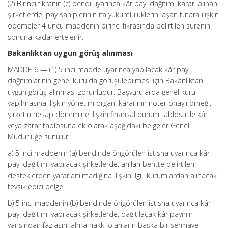
(2) Birinci fıkranın (c) bendi uyarınca kâr payı dağıtımı kararı alınan
şirketlerde, pay sahiplerinin ifa yükümlülüklerini aşan tutara ilişkin
ödemeler 4 üncü maddenin birinci fıkrasında belirtilen sürenin
sonuna kadar ertelenir.
Bakanlıktan uygun görüş alınması
MADDE 6 — (1) 5 inci madde uyarınca yapılacak kâr payı
dağıtımlarının genel kurulda görüşülebilmesi için Bakanlıktan
uygun görüş alınması zorunludur. Başvurularda genel kurul
yapılmasına ilişkin yönetim organı kararının noter onaylı örneği,
şirketin hesap dönemine ilişkin finansal durum tablosu ile kâr
veya zarar tablosuna ek olarak aşağıdaki belgeler Genel
Müdürlüğe sunulur:
a) 5 inci maddenin (a) bendinde öngörülen istisna uyarınca kâr
payı dağıtımı yapılacak şirketlerde; anılan bentte belirtilen
desteklerden yararlanılmadığına ilişkin ilgili kurumlardan alınacak
tevsik edici belge,
b) 5 inci maddenin (b) bendinde öngörülen istisna uyarınca kâr
payı dağıtımı yapılacak şirketlerde; dağıtılacak kâr payının
yarısından fazlasını alma hakkı olanların başka bir sermaye