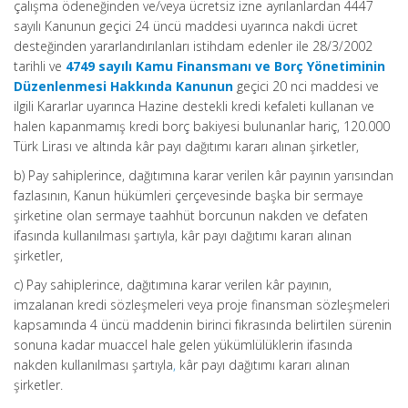
çalışma ödeneğinden ve/veya ücretsiz izne ayrılanlardan 4447
sayılı Kanunun geçici 24 üncü maddesi uyarınca nakdi ücret
desteğinden yararlandırılanları istihdam edenler ile 28/3/2002
tarihli ve
4749 sayılı Kamu Finansmanı ve Borç Yönetiminin
Düzenlenmesi Hakkında Kanunun
geçici 20 nci maddesi ve
ilgili Kararlar uyarınca Hazine destekli kredi kefaleti kullanan ve
halen kapanmamış kredi borç bakiyesi bulunanlar hariç, 120.000
Türk Lirası ve altında kâr payı dağıtımı kararı alınan şirketler,
b) Pay sahiplerince, dağıtımına karar verilen kâr payının yarısından
fazlasının, Kanun hükümleri çerçevesinde başka bir sermaye
şirketine olan sermaye taahhüt borcunun nakden ve defaten
ifasında kullanılması şartıyla, kâr payı dağıtımı kararı alınan
şirketler,
c) Pay sahiplerince, dağıtımına karar verilen kâr payının,
imzalanan kredi sözleşmeleri veya proje finansman sözleşmeleri
kapsamında 4 üncü maddenin birinci fıkrasında belirtilen sürenin
sonuna kadar muaccel hale gelen yükümlülüklerin ifasında
nakden kullanılması şartıyla
,
kâr payı dağıtımı kararı alınan
şirketler.