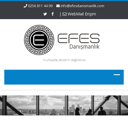
0256 811 44 09
info@efesdanismanlik.com
|
WebMail Erişim
muhasebe denetim değerleme