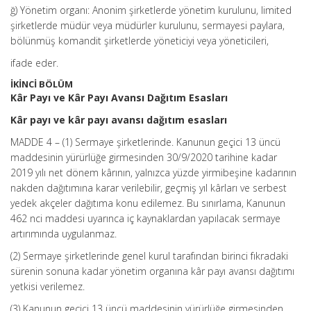
ğ) Yönetim organı: Anonim şirketlerde yönetim kurulunu, limited
şirketlerde müdür veya müdürler kurulunu, sermayesi paylara,
bölünmüş komandit şirketlerde yöneticiyi veya yöneticileri,
ifade eder.
İKİNCİ BÖLÜM
Kâr Payı ve Kâr Payı Avansı Dağıtım Esasları
Kâr payı ve kâr payı avansı dağıtım esasları
MADDE 4 – (1) Sermaye şirketlerinde. Kanunun geçici 13 üncü
maddesinin yürürlüğe girmesinden 30/9/2020 tarihine kadar
2019 yılı net dönem kârının, yalnızca yüzde yirmibeşine kadarının
nakden dağıtımına karar verilebilir, geçmiş yıl kârları ve serbest
yedek akçeler dağıtıma konu edilemez. Bu sınırlama, Kanunun
462 nci maddesi uyarınca iç kaynaklardan yapılacak sermaye
artırımında uygulanmaz.
(2) Sermaye şirketlerinde genel kurul tarafından birinci fıkradaki
sürenin sonuna kadar yönetim organına kâr payı avansı dağıtımı
yetkisi verilemez.
(3) Kanunun geçici 13 üncü maddesinin yürürlüğe girmesinden