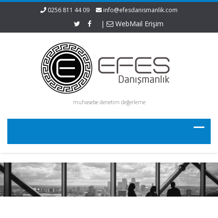
0256 811 44 09
info@efesdanismanlik.com
|
WebMail Erişim
muhasebe denetim değerleme