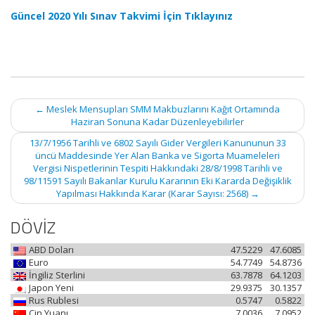
Güncel 2020 Yılı Sınav Takvimi İçin Tıklayınız
Post
←
Meslek Mensupları SMM Makbuzlarını Kağıt Ortamında
navigation
Haziran Sonuna Kadar Düzenleyebilirler
13/7/1956 Tarihli ve 6802 Sayılı Gider Vergileri Kanununun 33
üncü Maddesinde Yer Alan Banka ve Sigorta Muameleleri
Vergisi Nispetlerinin Tespiti Hakkındaki 28/8/1998 Tarihli ve
98/11591 Sayılı Bakanlar Kurulu Kararının Eki Kararda Değişiklik
Yapılması Hakkında Karar (Karar Sayısı: 2568)
→
DÖVİZ
ABD Doları
47.5229
47.6085
Euro
54.7749
54.8736
İngiliz Sterlini
63.7878
64.1203
Japon Yeni
29.9375
30.1357
Rus Rublesi
0.5747
0.5822
Çin Yuanı
7.0036
7.0952