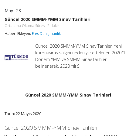
May
28
Güncel
yorumlar kapalı
2020
Güncel 2020 SMMM-YMM Sınav Tarihleri
SMMM-
Ortalama Okuma Süresi:
2
dakika
YMM
Sınav
Haberi Ekleyen:
Efes Danışmanlık
Tarihleri
Ortalama
Okuma
Güncel 2020 SMMM-YMM Sınav Tarihleri Yeni
Süresi:
koronavirüs salgını nedeniyle ertelenen 2020/1.
2
dakika
Dönem YMM ve SMMM Sınav tarihleri
için
belirlenerek, 2020 Yılı Sı…
Güncel 2020 SMMM-YMM Sınav Tarihleri
Tarih: 22 Mayıs 2020
Güncel 2020 SMMM-YMM Sınav Tarihleri