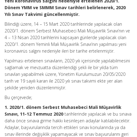
Yeni koronavirüs salgını nedeniyle ertelenen
2020/1.
Dönem YMM ve SMMM Sınav tarihleri belirlenerek,
2020
Yılı Sınav Takvimi güncellenmiştir.
Bilindiği üzere, 14 – 15 Mart 2020 tarihlerinde yapılacak olan
2020/1. dönem Serbest Muhasebeci Mali Müşavirlik Sınavı’nın ve
4 – 13 Nisan 2020 tarihlerini kapsayan günlerde yapılacak olan
2020/1. dönem Yeminli Mali Müşavirlik Sınavı’nın yapılması yeni
koronavirüs salgını nedeniyle ileri bir tarihe ertelenmiştir.
Yapılması ertelenen sınavların, 2020 yılı içerisinde yapılabilmesini
sağlamak ve mevzuatta düzenlendiği şekli ile bir yılda tüm
sınavları yapabilmek üzere, Yönetim Kurulumuzun 20/05/2020
tarih ve 19 sayılı kararı ile 2020 yılı sınav takvimi ekte yer alan
şekilde yeniden düzenlenmiştir.
Bu çerçevede;
1. 2020/1. dönem Serbest Muhasebeci Mali Müşavirlik
Sınavı, 11-12 Temmuz 2020
tarihlerinde yapılacak ve bu sınava
daha önce sınava girme hakkı kesinleşen adaylar katılabilecektir.
Adaylar, başvurularında tercih ettikleri sınav konularında ya da
sınav illerinde değişiklik yapamayacak ve sınav başvurularını geri