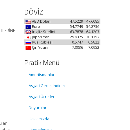
DÖVİZ
ABD Doları
47.5229
47.6085
Euro
54.7749
54.8736
KETLERİNE
İngiliz Sterlini
63.7878
64.1203
Japon Yeni
29.9375
30.1357
Rus Rublesi
0.5747
0.5822
Çin Yuanı
7.0036
7.0952
Pratik Menü
Amortismanlar
Asgari Geçim İndirimi
Asgari Ücretler
Duyurular
Hakkımızda
ulan
ketler,
Hizmetlerimiz