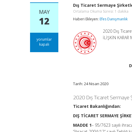
Dış Ticaret Sermaye Şirketle
MAY
Ortalama Okuma Süresi:
1
dakika
12
Haberi Ekleyen:
Efes Danışmanlık
2020 Dış Ticar
İLİŞKİN KARAR 
Dış
yorumlar
Ticaret
kapalı
Sermaye
Şirketlerine
İlişkin
Karar
D
Ortalama
Okuma
Süresi:
1
Tarih: 24 Nisan 2020
dakika
için
2020 Dış Ticaret Sermaye Şi
Ticaret Bakanlığından:
DIŞ TİCARET SERMAYE ŞİRKE
MADDE 1
– 95/7623 sayılı ihra
“İhracat 2004/12” sayılı Tebliğ 