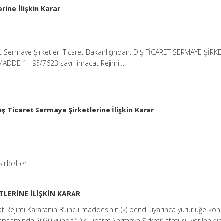
rine İlişkin Karar
et Sermaye Şirketleri Ticaret Bakanlığından: DIŞ TİCARET SERMAYE ŞİR
MADDE 1– 95/7623 sayılı ihracat Rejimi…
ış Ticaret Sermaye Şirketlerine İlişkin Karar
rketleri
TLERİNE İLİŞKİN KARAR
cat Rejimi Kararanın 3’üncü maddesinin (k) bendi uyarınca yürürlüğe kon
kapsamında 2020 yılında “Dış Ticaret Sermaye Şirketi” statüsü verilen şir