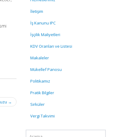
İletişim
İş Kanunu IPC
esmi
İşçilik Maliyetleri
KDV Oranları ve Listesi
Makaleler
Mükellef Panosu
Politikamız
Pratik Bilgiler
avuzu
→
Sirküler
Vergi Takvimi