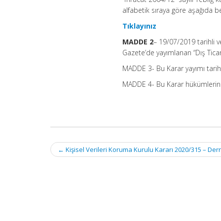
alfabetik sıraya göre aşağıda bel
Tıklayınız
MADDE 2
– 19/07/2019 tarihli 
Gazete’de yayımlanan “Dış Ticare
MADDE 3- Bu Karar yayımı tarihi
MADDE 4- Bu Karar hükümlerini 
Post
←
Kişisel Verileri Koruma Kurulu Kararı 2020/315 – Dern
navigation