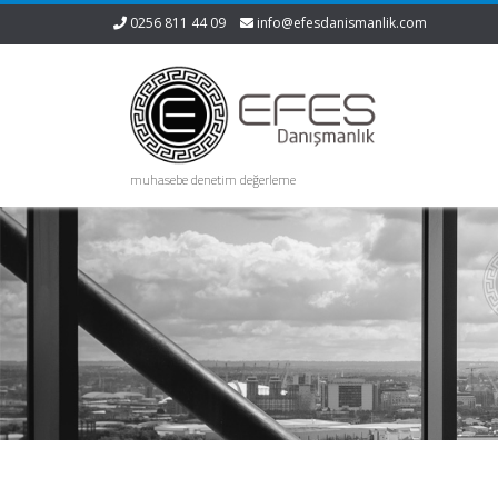
0256 811 44 09
info@efesdanismanlik.com
muhasebe denetim değerleme