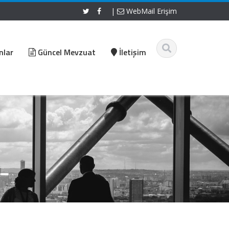
|
WebMail Erişim
nlar
Güncel Mevzuat
İletişim