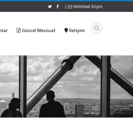
|
WebMail Erişim
nlar
Güncel Mevzuat
İletişim