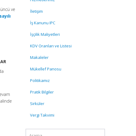
üncü ve
İletişim
sayılı
İş Kanunu IPC
İşçilik Maliyetleri
KDV Oranları ve Listesi
Makaleler
RAR
Mükellef Panosu
da
Politikamız
Pratik Bilgiler
devam
halinde
Sirküler
e
Vergi Takvimi