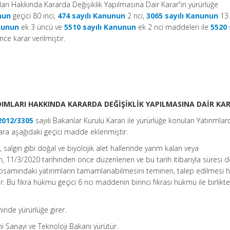
mları Hakkında Kararda Değişiklik Yapılmasına Dair Karar”ın yürürlüğe
nun
geçici 80 inci,
474 sayılı Kanunun
2 nci,
3065 sayılı Kanunun
13 
anunun
ek 3 üncü ve
5510 sayılı Kanunun
ek 2 nci maddeleri ile
5520 
e karar verilmiştir.
IMLARI HAKKINDA KARARDA DEĞİŞİKLİK YAPILMASINA DAİR KA
2012/3305
sayılı Bakanlar Kurulu Kararı ile yürürlüğe konulan Yatırımlar
ara aşağıdaki geçici madde eklenmiştir.
algın gibi doğal ve biyolojik alet hallerinde yarım kalan veya
 11/3/2020 tarihinden önce düzenlenen ve bu tarih itibarıyla süresi 
kapsamındaki yatırımların tamamlanabilmesini teminen, talep edilmesi 
ilir. Bu fıkra hükmü geçici 6 ncı maddenin birinci fıkrası hükmü ile birlikt
inde yürürlüğe girer.
i Sanayi ve Teknoloji Bakanı yürütür.