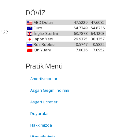
DÖVİZ
ABD Doları
47.5229
47.6085
Euro
54.7749
54.8736
31122
İngiliz Sterlini
63.7878
64.1203
Japon Yeni
29.9375
30.1357
Rus Rublesi
0.5747
0.5822
Çin Yuanı
7.0036
7.0952
Pratik Menü
Amortismanlar
Asgari Geçim İndirimi
Asgari Ücretler
Duyurular
Hakkımızda
Hizmetlerimiz