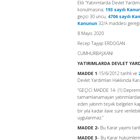
Ekli “Yatırımlarda Devlet Yardı
konulmasına;
193 sayılı Kanu
geçici 30 uncu,
4706 sayılı K
Kanunun
32/A maddesi gereğinc
8 Mayıs 2020
Recep Tayyip ERDOĞAN
CUMHURBAŞKANI
YATIRIMLARDA DEVLET YARD
MADDE 1
-15/6/2012 tarihli ve
Devlet Yardımları Hakkında Kar
“GEÇİCİ MADDE 14- (1) Deprem, s
tamamlanamayan yatırımlardan,
eden yatırım teşvik belgeleri 
bir yıla kadar ilave süre verileb
uygulanmaz.”
MADDE 2-
Bu Karar yayımı tarih
MADDE 3
– Bu Karar hükümlerin