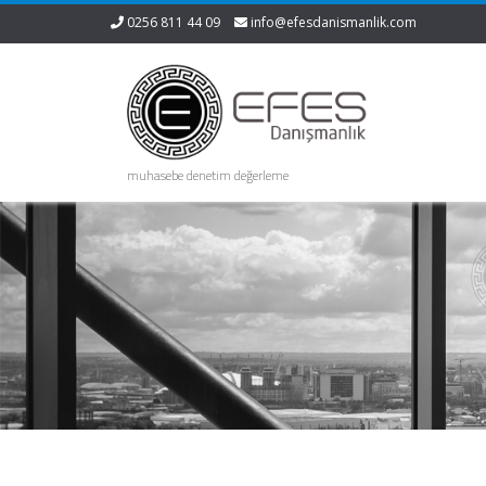
0256 811 44 09
info@efesdanismanlik.com
muhasebe denetim değerleme