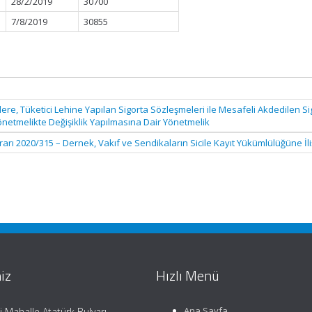
28/2/2019
30700
7/8/2019
30855
ere, Tüketici Lehine Yapılan Sigorta Sözleşmeleri ile Mesafeli Akdedilen Si
önetmelikte Değişiklik Yapılmasına Dair Yönetmelik
rarı 2020/315 – Dernek, Vakıf ve Sendikaların Sicile Kayıt Yükümlülüğüne İl
iz
Hızlı Menü
Ana Sayfa
i Mahalle Atatürk Bulvarı