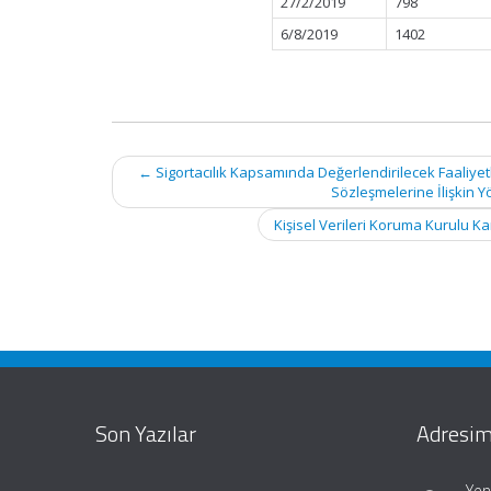
27/2/2019
798
6/8/2019
1402
Post
←
Sigortacılık Kapsamında Değerlendirilecek Faaliyetl
navigation
Sözleşmelerine İlişkin Y
Kişisel Verileri Koruma Kurulu Ka
Son Yazılar
Adresim
Yen