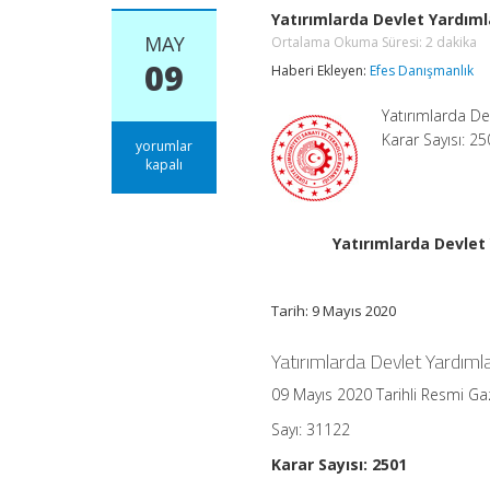
Yatırımlarda Devlet Yardıml
MAY
Ortalama Okuma Süresi:
2
dakika
09
Haberi Ekleyen:
Efes Danışmanlık
Yatırımlarda De
Karar Sayısı: 2
Yatırımlarda
yorumlar
Devlet
kapalı
Yardımları
Hakkında
Kararda
Değişiklik
Yatırımlarda Devlet
Yapılmasına
Dair
Karar
Tarih: 9 Mayıs 2020
Ortalama
Okuma
Süresi:
2
Yatırımlarda Devlet Yardım
dakika
için
09 Mayıs 2020 Tarihli Resmi Ga
Sayı: 31122
Karar Sayısı: 2501