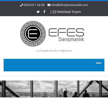
0256 811 44 09
info@efesdanismanlik.com
|
WebMail Erişim
muhasebe denetim değerleme