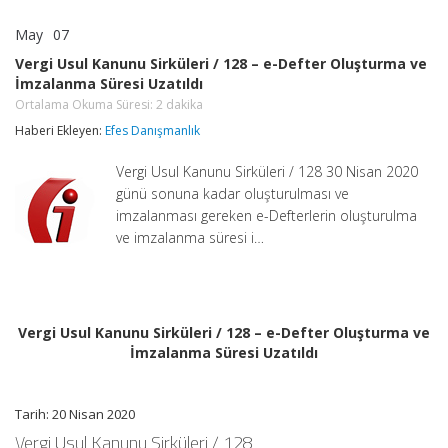
May
07
Vergi
yorumlar kapalı
Usul
Vergi Usul Kanunu Sirküleri / 128 – e-Defter Oluşturma ve
Kanunu
İmzalanma Süresi Uzatıldı
Sirküleri
/
Ortalama Okuma Süresi:
2
dakika
128
Haberi Ekleyen:
Efes Danışmanlık
–
e-
Defter
Vergi Usul Kanunu Sirküleri / 128 30 Nisan 2020
Oluşturma
günü sonuna kadar oluşturulması ve
ve
imzalanması gereken e-Defterlerin oluşturulma
İmzalanma
ve imzalanma süresi i…
Süresi
Uzatıldı
Ortalama
Okuma
Süresi:
2
dakika
Vergi Usul Kanunu Sirküleri / 128 – e-Defter Oluşturma ve
için
İmzalanma Süresi Uzatıldı
Tarih: 20 Nisan 2020
Vergi Usul Kanunu Sirküleri / 128