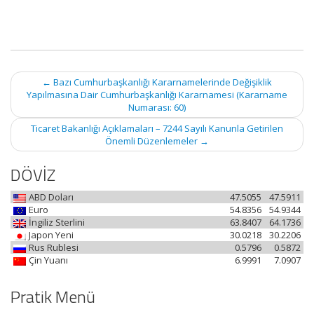
Post
←
Bazı Cumhurbaşkanlığı Kararnamelerinde Değişiklik
navigation
Yapılmasına Dair Cumhurbaşkanlığı Kararnamesi (Kararname
Numarası: 60)
Ticaret Bakanlığı Açıklamaları – 7244 Sayılı Kanunla Getirilen
Önemli Düzenlemeler
→
DÖVİZ
ABD Doları
47.5055
47.5911
Euro
54.8356
54.9344
İngiliz Sterlini
63.8407
64.1736
Japon Yeni
30.0218
30.2206
Rus Rublesi
0.5796
0.5872
Çin Yuanı
6.9991
7.0907
Pratik Menü