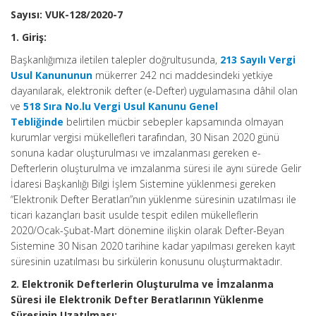
Sayısı: VUK-128/2020-7
1. Giriş:
Başkanlığımıza iletilen talepler doğrultusunda,
213 Sayılı Vergi
Usul Kanununun
mükerrer 242 nci maddesindeki yetkiye
dayanılarak, elektronik defter (e-Defter) uygulamasına dâhil olan
ve
518 Sıra No.lu Vergi Usul Kanunu Genel
Tebliğinde
belirtilen mücbir sebepler kapsamında olmayan
kurumlar vergisi mükellefleri tarafından, 30 Nisan 2020 günü
sonuna kadar oluşturulması ve imzalanması gereken e-
Defterlerin oluşturulma ve imzalanma süresi ile aynı sürede Gelir
İdaresi Başkanlığı Bilgi İşlem Sistemine yüklenmesi gereken
“Elektronik Defter Beratları”nın yüklenme süresinin uzatılması ile
ticari kazançları basit usulde tespit edilen mükelleflerin
2020/Ocak-Şubat-Mart dönemine ilişkin olarak Defter-Beyan
Sistemine 30 Nisan 2020 tarihine kadar yapılması gereken kayıt
süresinin uzatılması bu sirkülerin konusunu oluşturmaktadır.
2. Elektronik Defterlerin Oluşturulma ve İmzalanma
Süresi ile Elektronik Defter Beratlarının Yüklenme
Süresinin Uzatılması: